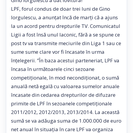
Gino Iorgulescu a dat lovitura!
LPF, forul condus de doar trei luni de Gino
Iorgulescu, a anunţat încă de marţi că a ajuns
la un acord pentru drepturile TV. Comunicatul
Ligii a fost însă unul laconic, fără a se spune ce
post tv va transmite meciurile din Liga 1 sau ce
sume sume clare vor fi încasate în urma
înțelegerii. ”În baza acestui parteneriat, LPF va
încasa în următoarele cinci sezoane
competiţionale, în mod necondiţionat, o sumă
anuală netă egală cu valoarea sumelor anuale
încasate din cedarea drepturilor de difuzare
primite de LPF în sezoanele competiţionale
2011/2012, 2012/2013, 2013/2014. La această
sumă se va adăuga suma de 1.000.000 de euro
net anual în situaţia în care LPF va organiza