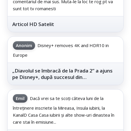
comentariul de mai sus. Muta-le la loc te rog pt va
sunt tot tv romanesti
Articol HD Satelit
Anonim
Disney+ removes 4K and HDR10 in
Europe
„Diavolul se îmbracă de la Prada 2” a ajuns
pe Disney+, după succesul din
cinematografe
Emil
Dacă vrei sa te scoți câteva luni de la
întreținere inscriete la Mireasa, Insula iubirii, la
KanalD Casa Casa iubirii și alte show-uri dinastea în
care stai în emisiune...