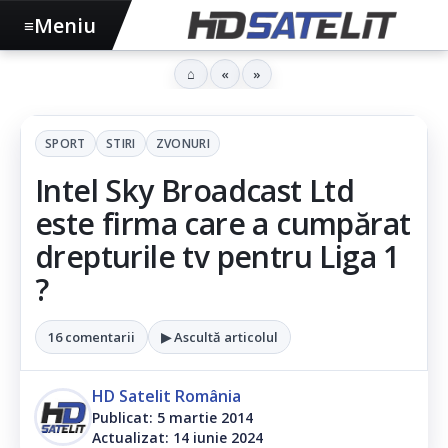
Meniu
≡
⌂
«
»
SPORT
STIRI
ZVONURI
Intel Sky Broadcast Ltd
este firma care a cumpărat
drepturile tv pentru Liga 1
?
16 comentarii
▶ Ascultă articolul
HD Satelit România
Publicat: 5 martie 2014
Actualizat: 14 iunie 2024