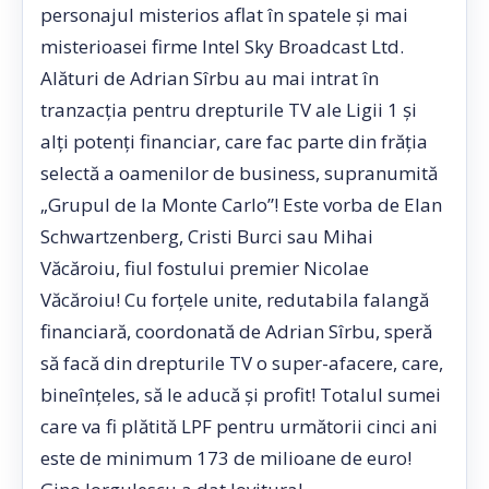
personajul misterios aflat în spatele şi mai
misterioasei firme Intel Sky Broadcast Ltd.
Alături de Adrian Sîrbu au mai intrat în
tranzacția pentru drepturile TV ale Ligii 1 și
alţi potenţi financiar, care fac parte din frăţia
selectă a oamenilor de business, supranumită
„Grupul de la Monte Carlo”! Este vorba de Elan
Schwartzenberg, Cristi Burci sau Mihai
Văcăroiu, fiul fostului premier Nicolae
Văcăroiu! Cu forţele unite, redutabila falangă
financiară, coordonată de Adrian Sîrbu, speră
să facă din drepturile TV o super-afacere, care,
bineînţeles, să le aducă şi profit! Totalul sumei
care va fi plătită LPF pentru următorii cinci ani
este de minimum 173 de milioane de euro!