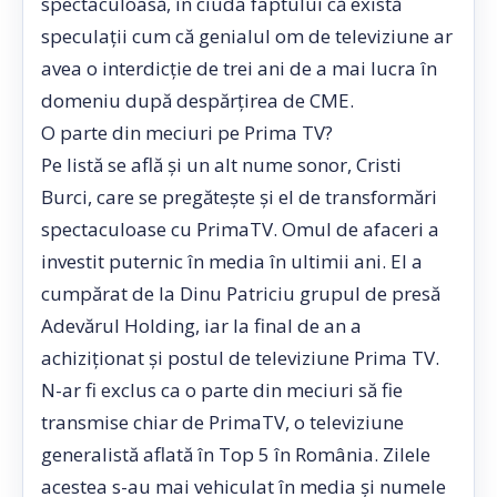
spectaculoasă, în ciuda faptului că există
speculaţii cum că genialul om de televiziune ar
avea o interdicţie de trei ani de a mai lucra în
domeniu după despărţirea de CME.
O parte din meciuri pe Prima TV?
Pe listă se află şi un alt nume sonor, Cristi
Burci, care se pregăteşte şi el de transformări
spectaculoase cu PrimaTV. Omul de afaceri a
investit puternic în media în ultimii ani. El a
cumpărat de la Dinu Patriciu grupul de presă
Adevărul Holding, iar la final de an a
achiziţionat şi postul de televiziune Prima TV.
N-ar fi exclus ca o parte din meciuri să fie
transmise chiar de PrimaTV, o televiziune
generalistă aflată în Top 5 în România. Zilele
acestea s-au mai vehiculat în media şi numele