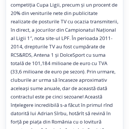
competiţia Cupa Ligii, precum şi un procent de
20% din veniturile nete din publicitate
realizate de posturile TV cu ocazia transmiterii,
în direct, a jocurilor din Campionatul Naţional
al Ligii 1″, nota site-ul LPF. În perioada 2011-
2014, drepturile TV au fost cumpărate de
RCS&RDS, Antena 1 şi DolceSport cu suma
totală de 101,184 milioane de euro cu TVA
(33,6 milioane de euro pe sezon). Prin urmare,
cluburile ar urma să încaseze aproximativ
aceleaşi sume anuale, dar de această dată
contractul este pe cinci sezoane! Această
înţelegere incredibilă s-a făcut în primul rînd
datorită lui Adrian Sîrbu, hotărît să revină în
forţă pe piaţa din România cu o lovitură