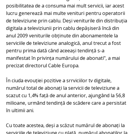
posibilitatea de a consuma mai mult servicii, iar acest
lucru generează mai multe venituri pentru operatorii
de televiziune prin cablu. Deși veniturile din distribuția
digitala a televiziunii prin cablu depășiseră încă din
anul 2009 veniturile obținute din abonamentele la
serviciile de televiziune analogică, anul trecut a fost
pentru prima dată când aceeași tendință s-a
manifestat în privința numărului de abonati", a mai
precizat directorul Cable Europa.
În ciuda evouției pozitive a srrviciilor tv digitale,
numărul total de abonați la servicii de televiziune a
scazut cu 1,4% față de anul anterior, ajungând la 56,8
milioane, urmând tendință de scădere care a persistat
în ultimii ani.
Cu toate acestea, deși a scăzut numărul de abonați la
serviciile de televiziune cu plată, numărul abonatilor la