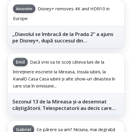
Anonim
Disney+ removes 4K and HDR10 in
Europe
„Diavolul se îmbracă de la Prada 2” a ajuns
pe Disney+, după succesul din
cinematografe
Emil
Dacă vrei sa te scoți câteva luni de la
întreținere inscriete la Mireasa, Insula iubirii, la
KanalD Casa Casa iubirii și alte show-uri dinastea în
care stai în emisiune...
Sezonul 13 de la Mireasa și-a desemnat
câștigătorii. Telespectatorii au decis care
este...
Gabriel
Ce părere sa am? Niciuna, mai degrabă