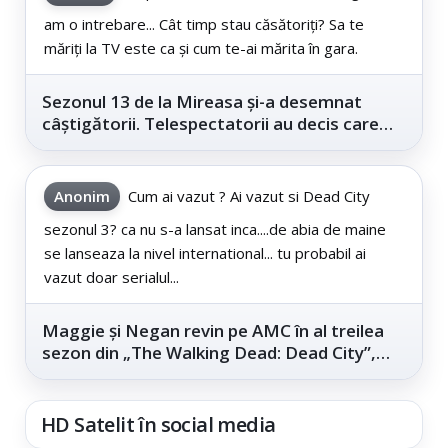
am o intrebare... Cât timp stau căsătoriți? Sa te
măriți la TV este ca și cum te-ai mărita în gara.
Sezonul 13 de la Mireasa și-a desemnat
câștigătorii. Telespectatorii au decis care
este...
Anonim
Cum ai vazut ? Ai vazut si Dead City
sezonul 3? ca nu s-a lansat inca....de abia de maine
se lanseaza la nivel international... tu probabil ai
vazut doar serialul...
Maggie și Negan revin pe AMC în al treilea
sezon din „The Walking Dead: Dead City”,
din...
HD Satelit în social media