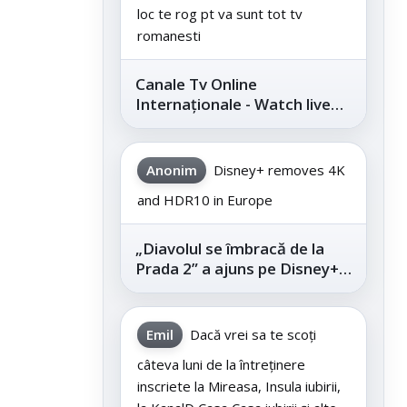
loc te rog pt va sunt tot tv
romanesti
Canale Tv Online
Internaționale - Watch live
channels legally
Anonim
Disney+ removes 4K
and HDR10 in Europe
„Diavolul se îmbracă de la
Prada 2” a ajuns pe Disney+,
după succesul din
cinematografe
Emil
Dacă vrei sa te scoți
câteva luni de la întreținere
inscriete la Mireasa, Insula iubirii,