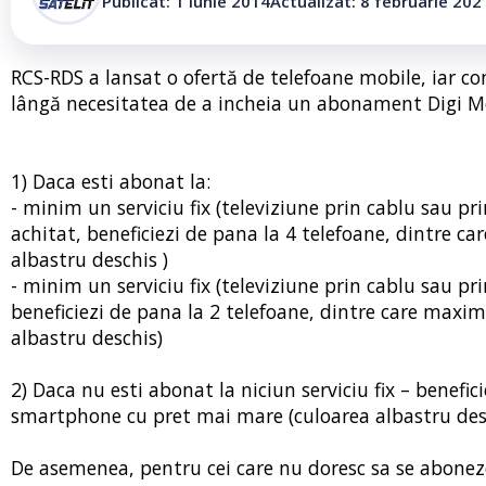
Publicat: 1 iunie 2014
Actualizat: 8 februarie 202
RCS-RDS a lansat o ofertă de telefoane mobile, iar con
lângă necesitatea de a incheia un abonament Digi M
1) Daca esti abonat la:
- minim un serviciu fix (televiziune prin cablu sau pr
achitat, beneficiezi de pana la 4 telefoane, dintre
albastru deschis )
- minim un serviciu fix (televiziune prin cablu sau pr
beneficiezi de pana la 2 telefoane, dintre care max
albastru deschis)
2) Daca nu esti abonat la niciun serviciu fix – benefi
smartphone cu pret mai mare (culoarea albastru desc
De asemenea, pentru cei care nu doresc sa se aboneze