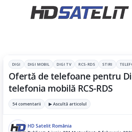
DIGI
DIGI MOBIL
DIGI TV
RCS-RDS
STIRI
TELE
Ofertă de telefoane pentru Di
telefonia mobilă RCS-RDS
54 comentarii
▶ Ascultă articolul
HD Satelit România