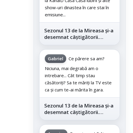
la KanalD Casa Casa iubirii și alte
show-uri dinastea în care stai în
emisiune...
Sezonul 13 de la Mireasa și-a
desemnat câștigătorii.
Telespectatorii au decis care
este...
Gabriel
Ce părere sa am?
Niciuna, mai degrabă am o
intrebare... Cât timp stau
căsătoriți? Sa te măriți la TV este
ca și cum te-ai mărita în gara.
Sezonul 13 de la Mireasa și-a
desemnat câștigătorii.
Telespectatorii au decis care
este...