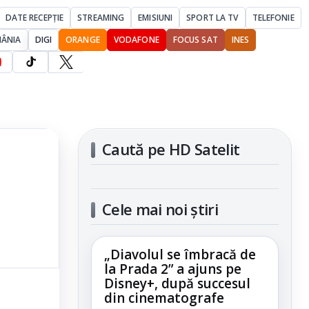
DATE RECEPȚIE
STREAMING
EMISIUNI
SPORT LA TV
TELEFONIE
MÂNIA
DIGI
ORANGE
VODAFONE
FOCUS SAT
INES
Caută pe HD Satelit
Cele mai noi știri
„Diavolul se îmbracă de
la Prada 2” a ajuns pe
Disney+, după succesul
din cinematografe