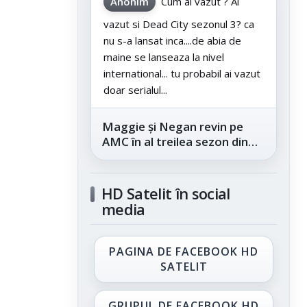
Anonim
Cum ai vazut ? Ai
vazut si Dead City sezonul 3? ca
nu s-a lansat inca....de abia de
maine se lanseaza la nivel
international... tu probabil ai vazut
doar serialul...
Maggie și Negan revin pe
AMC în al treilea sezon din
„The Walking Dead: Dead
City”, din...
HD Satelit în social
media
PAGINA DE FACEBOOK HD
SATELIT
GRUPUL DE FACEBOOK HD