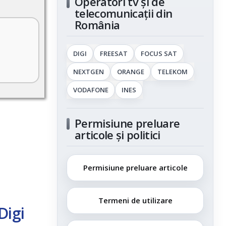
Operatori tv și de
telecomunicații din
România
DIGI
FREESAT
FOCUS SAT
NEXTGEN
ORANGE
TELEKOM
VODAFONE
INES
Permisiune preluare
articole și politici
Permisiune preluare articole
Termeni de utilizare
Digi