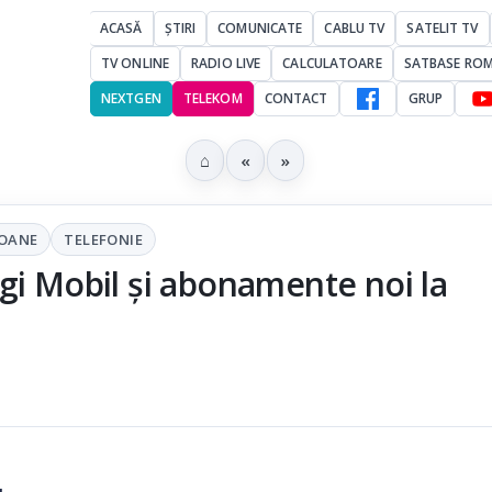
ACASĂ
ȘTIRI
COMUNICATE
CABLU TV
SATELIT TV
TV ONLINE
RADIO LIVE
CALCULATOARE
SATBASE RO
NEXTGEN
TELEKOM
CONTACT
GRUP
⌂
«
»
FOANE
TELEFONIE
gi Mobil și abonamente noi la