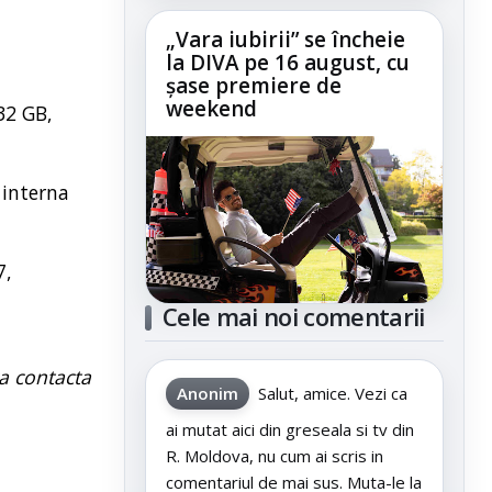
„Vara iubirii” se încheie
la DIVA pe 16 august, cu
șase premiere de
weekend
32 GB,
 interna
7,
Cele mai noi comentarii
a contacta
Anonim
Salut, amice. Vezi ca
ai mutat aici din greseala si tv din
R. Moldova, nu cum ai scris in
comentariul de mai sus. Muta-le la