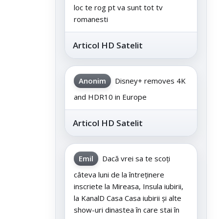
loc te rog pt va sunt tot tv
romanesti
Articol HD Satelit
Anonim
Disney+ removes 4K
and HDR10 in Europe
Articol HD Satelit
Emil
Dacă vrei sa te scoți
câteva luni de la întreținere
inscriete la Mireasa, Insula iubirii,
la KanalD Casa Casa iubirii și alte
show-uri dinastea în care stai în