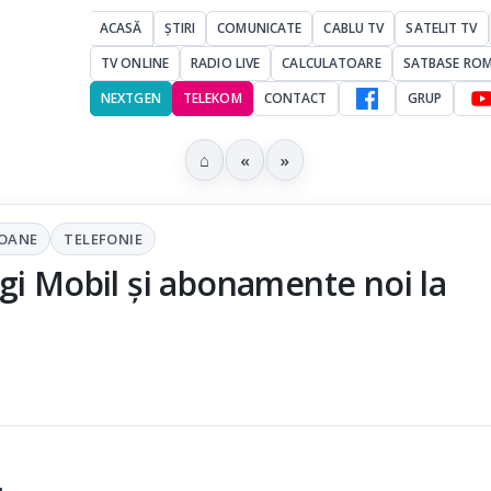
ACASĂ
ȘTIRI
COMUNICATE
CABLU TV
SATELIT TV
TV ONLINE
RADIO LIVE
CALCULATOARE
SATBASE RO
NEXTGEN
TELEKOM
CONTACT
GRUP
⌂
«
»
FOANE
TELEFONIE
gi Mobil și abonamente noi la