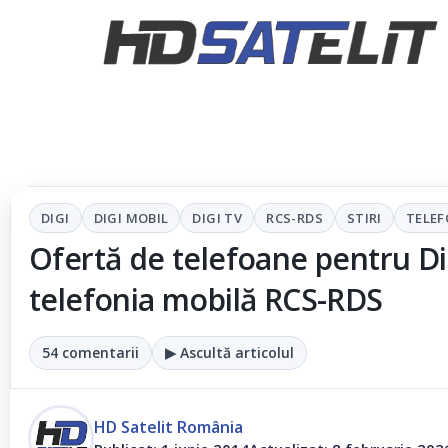
DIGI
DIGI MOBIL
DIGI TV
RCS-RDS
STIRI
TELE
Ofertă de telefoane pentru Di
telefonia mobilă RCS-RDS
54 comentarii
▶ Ascultă articolul
HD Satelit România