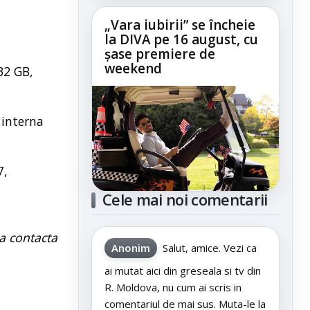
„Vara iubirii” se încheie
la DIVA pe 16 august, cu
șase premiere de
weekend
32 GB,
 interna
7,
Cele mai noi comentarii
a contacta
Anonim
Salut, amice. Vezi ca
ai mutat aici din greseala si tv din
R. Moldova, nu cum ai scris in
comentariul de mai sus. Muta-le la