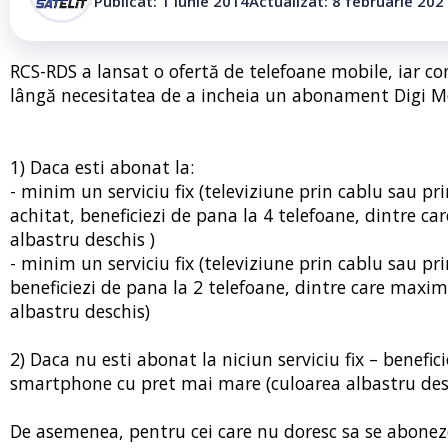
Publicat: 1 iunie 2014
Actualizat: 8 februarie 202
RCS-RDS a lansat o ofertă de telefoane mobile, iar con
lângă necesitatea de a incheia un abonament Digi M
1) Daca esti abonat la:
- minim un serviciu fix (televiziune prin cablu sau pr
achitat, beneficiezi de pana la 4 telefoane, dintre
albastru deschis )
- minim un serviciu fix (televiziune prin cablu sau pr
beneficiezi de pana la 2 telefoane, dintre care max
albastru deschis)
2) Daca nu esti abonat la niciun serviciu fix – benefi
smartphone cu pret mai mare (culoarea albastru desc
De asemenea, pentru cei care nu doresc sa se aboneze