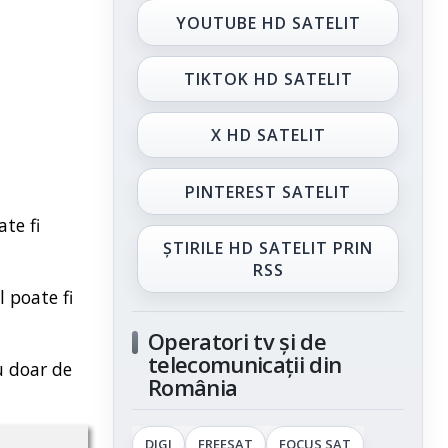
YOUTUBE HD SATELIT
TIKTOK HD SATELIT
X HD SATELIT
PINTEREST SATELIT
te fi
ȘTIRILE HD SATELIT PRIN
RSS
l poate fi
Operatori tv și de
telecomunicații din
u doar de
România
DIGI
FREESAT
FOCUS SAT