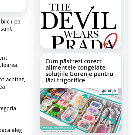
bile ( pe
 sunt:
ment
Cum păstrezi corect
uloarea
alimentele congelate:
soluțiile Gorenje pentru
nt achitat,
lăzi frigorifice
rea
tegoria
daca aleg