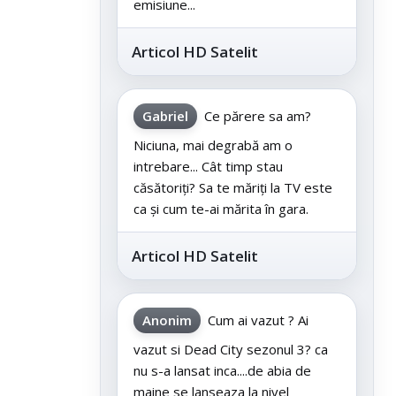
emisiune...
Articol HD Satelit
Gabriel
Ce părere sa am?
Niciuna, mai degrabă am o
intrebare... Cât timp stau
căsătoriți? Sa te măriți la TV este
ca și cum te-ai mărita în gara.
Articol HD Satelit
Anonim
Cum ai vazut ? Ai
vazut si Dead City sezonul 3? ca
nu s-a lansat inca....de abia de
maine se lanseaza la nivel