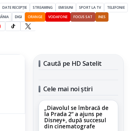
DATE RECEPȚIE
STREAMING
EMISIUNI
SPORT LA TV
TELEFONIE
MÂNIA
DIGI
ORANGE
VODAFONE
FOCUS SAT
INES
Caută pe HD Satelit
Cele mai noi știri
„Diavolul se îmbracă de
la Prada 2” a ajuns pe
Disney+, după succesul
din cinematografe