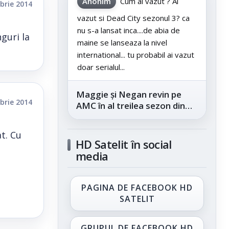
Anonim
Cum ai vazut ? Ai
brie 2014
vazut si Dead City sezonul 3? ca
nu s-a lansat inca....de abia de
guri la
maine se lanseaza la nivel
international... tu probabil ai vazut
doar serialul...
Maggie și Negan revin pe
brie 2014
AMC în al treilea sezon din
„The Walking Dead: Dead
City”, din...
t. Cu
HD Satelit în social
media
PAGINA DE FACEBOOK HD
SATELIT
GRUPUL DE FACEBOOK HD