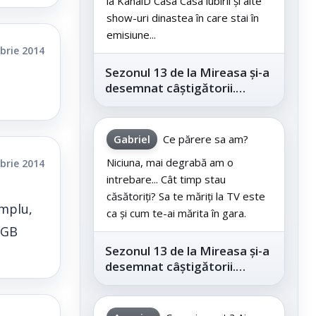
la KanalD Casa Casa iubirii și alte
show-uri dinastea în care stai în
emisiune...
brie 2014
Sezonul 13 de la Mireasa și-a
desemnat câștigătorii.
Telespectatorii au decis care
este...
Gabriel
Ce părere sa am?
Niciuna, mai degrabă am o
brie 2014
intrebare... Cât timp stau
căsătoriți? Sa te măriți la TV este
emplu,
ca și cum te-ai mărita în gara.
 GB
Sezonul 13 de la Mireasa și-a
desemnat câștigătorii.
Telespectatorii au decis care
este...