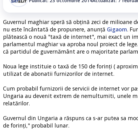
Publicat: 23 octombrie 2014
Actualizat: 7 februa
Guvernul maghiar speră să obțină zeci de milioane de 
nu este încântată de propunere, anunță
Gigaom
. Fu
plătească o nouă "taxă de internet", mai exact un imp
parlamentul maghiar va aproba noul proiect de lege. 
că partidul de guvernământ are o majoritate parlam
Noua lege instituie o taxă de 150 de forinți ( aproxi
utilizat de abonatii furnizorilor de internet.
Cum probabil furnizorii de servicii de internet vor pa
Ungaria au devenit extrem de nemultumiti, unele man
relatărilor.
Guvernul din Ungaria a răspuns ca s-ar putea sa modif
de forinți," probabil lunar.