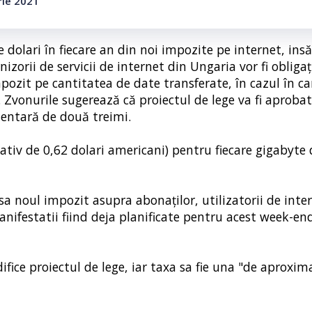
rie 2021
dolari în fiecare an din noi impozite pe internet, insă
rnizorii de servicii de internet din Ungaria vor fi obligaț
ozit pe cantitatea de date transferate, în cazul în ca
Zvonurile sugerează că proiectul de lege va fi aprobat
entară de două treimi.
mativ de 0,62 dolari americani) pentru fiecare gigabyte
sa noul impozit asupra abonaților, utilizatorii de inte
ifestatii fiind deja planificate pentru acest week-en
ice proiectul de lege, iar taxa sa fie una "de aproxim