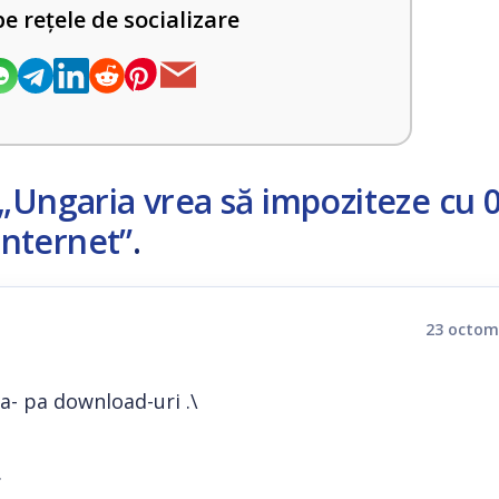
pe rețele de socializare
„Ungaria vrea să impoziteze cu 
internet”
.
23 octom
pa- pa download-uri .\
.