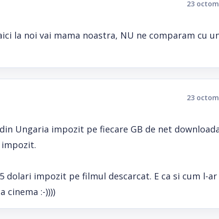
23 octom
i,aici la noi vai mama noastra, NU ne comparam cu un
23 octom
i din Ungaria impozit pe fiecare GB de net downloada
 impozit.
 dolari impozit pe filmul descarcat. E ca si cum l-ar
 cinema :-))))