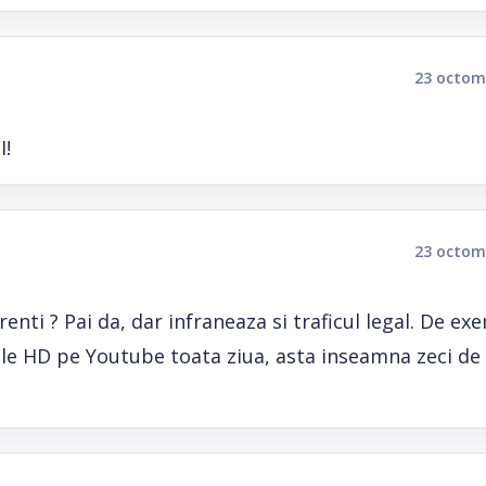
23 octom
I!
23 octom
enti ? Pai da, dar infraneaza si traficul legal. De ex
ciale HD pe Youtube toata ziua, asta inseamna zeci de
?