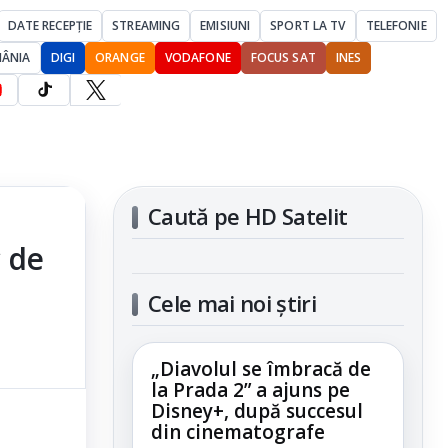
DATE RECEPȚIE
STREAMING
EMISIUNI
SPORT LA TV
TELEFONIE
MÂNIA
DIGI
ORANGE
VODAFONE
FOCUS SAT
INES
Caută pe HD Satelit
c de
Cele mai noi știri
„Diavolul se îmbracă de
la Prada 2” a ajuns pe
Disney+, după succesul
din cinematografe