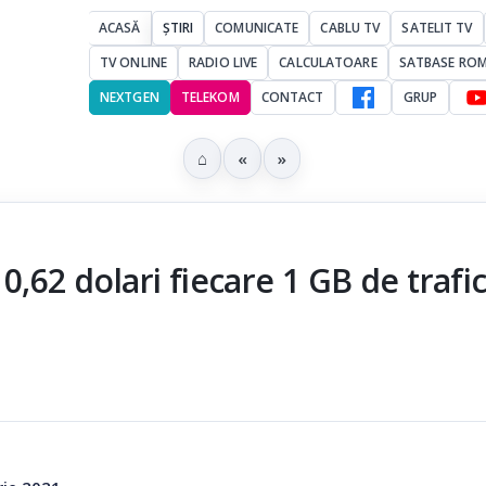
ACASĂ
ȘTIRI
COMUNICATE
CABLU TV
SATELIT TV
TV ONLINE
RADIO LIVE
CALCULATOARE
SATBASE RO
NEXTGEN
TELEKOM
CONTACT
GRUP
⌂
«
»
0,62 dolari fiecare 1 GB de trafi