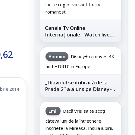
loc te rog pt va sunt tot tv
romanesti
Canale Tv Online
Internaționale - Watch live
channels legally
0,62
Anonim
Disney+ removes 4K
and HDR10 in Europe
„Diavolul se îmbracă de la
Prada 2” a ajuns pe Disney+,
brie 2014
după succesul din
cinematografe
Emil
Dacă vrei sa te scoți
câteva luni de la întreținere
inscriete la Mireasa, Insula iubirii,