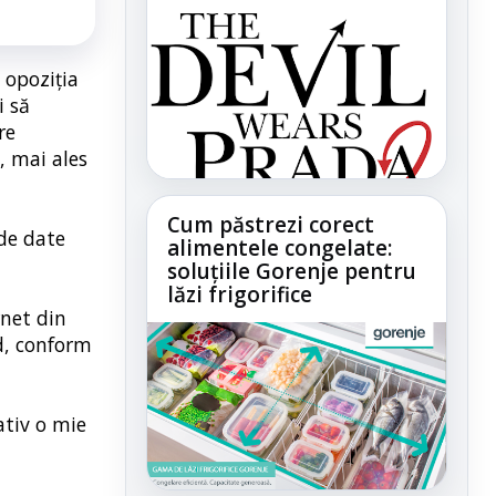
 opoziția
i să
re
, mai ales
Cum păstrezi corect
 de date
alimentele congelate:
soluțiile Gorenje pentru
lăzi frigorifice
rnet din
d, conform
ativ o mie