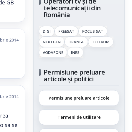
Operatori tv și de
 de GB
telecomunicații din
România
DIGI
FREESAT
FOCUS SAT
brie 2014
NEXTGEN
ORANGE
TELEKOM
VODAFONE
INES
Permisiune preluare
articole și politici
brie 2014
Permisiune preluare articole
erea
Termeni de utilizare
 o sa se