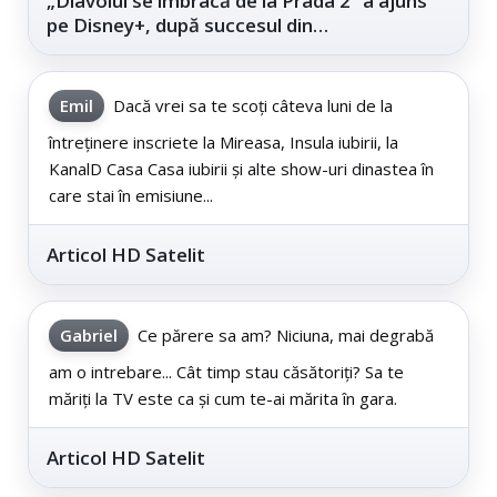
„Diavolul se îmbracă de la Prada 2” a ajuns
pe Disney+, după succesul din
cinematografe
Emil
Dacă vrei sa te scoți câteva luni de la
întreținere inscriete la Mireasa, Insula iubirii, la
KanalD Casa Casa iubirii și alte show-uri dinastea în
care stai în emisiune...
Articol HD Satelit
Gabriel
Ce părere sa am? Niciuna, mai degrabă
am o intrebare... Cât timp stau căsătoriți? Sa te
măriți la TV este ca și cum te-ai mărita în gara.
Articol HD Satelit