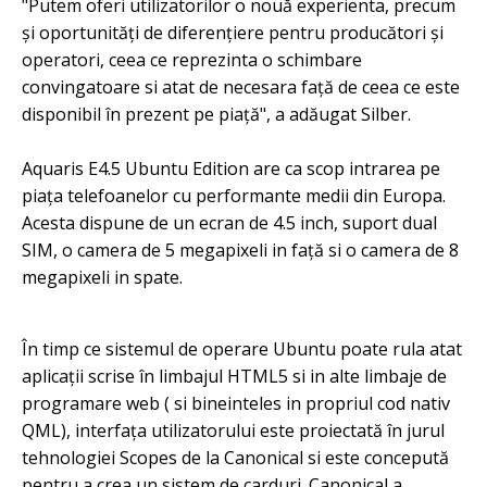
"Putem oferi utilizatorilor o nouă experienta, precum
și oportunități de diferențiere pentru producători și
operatori, ceea ce reprezinta o schimbare
convingatoare si atat de necesara față de ceea ce este
disponibil în prezent pe piață", a adăugat Silber.
Aquaris E4.5 Ubuntu Edition are ca scop intrarea pe
piața telefoanelor cu performante medii din Europa.
Acesta dispune de un ecran de 4.5 inch, suport dual
SIM, o camera de 5 megapixeli in față si o camera de 8
megapixeli in spate.
În timp ce sistemul de operare Ubuntu poate rula atat
aplicații scrise în limbajul HTML5 si in alte limbaje de
programare web ( si bineinteles in propriul cod nativ
QML), interfața utilizatorului este proiectată în jurul
tehnologiei Scopes de la Canonical si este concepută
pentru a crea un sistem de carduri. Canonical a