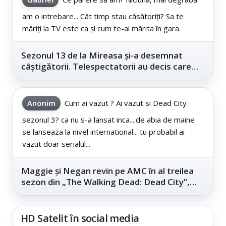
am o intrebare... Cât timp stau căsătoriți? Sa te
măriți la TV este ca și cum te-ai mărita în gara.
Sezonul 13 de la Mireasa și-a desemnat
câștigătorii. Telespectatorii au decis care
este...
Anonim
Cum ai vazut ? Ai vazut si Dead City
sezonul 3? ca nu s-a lansat inca....de abia de maine
se lanseaza la nivel international... tu probabil ai
vazut doar serialul...
Maggie și Negan revin pe AMC în al treilea
sezon din „The Walking Dead: Dead City”,
din...
HD Satelit în social media