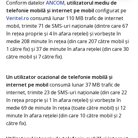
Conform datelor
ANCOM
,
utilizatorul mediu de
telefonie mobilă şi internet pe mobil
configurat pe
Veritel.ro
consumă lunar 110 MB trafic de internet
mobil, trimite 71 de SMS-uri naţionale (dintre care 67
în reţea proprie şi 4 în afara reţelei) şi vorbeşte în
medie 208 minute în reţea (din care 207 către mobil şi
1 către fix) şi 37 de minute în afara reţelei (din care 30
către mobil şi 7 către fix).
Un utilizator ocazional de telefonie mobilă şi
internet pe mobil
consumă lunar 37 MB trafic de
internet, trimite 23 de SMS-uri naţionale (din care 22
în reţea proprie şi 1 în afara reţelei) şi vorbeşte în
medie 69 de minute în reţea (toate către mobil) şi 12
minute în afara reţelei (din care 10 către mobil şi 2
către fix).