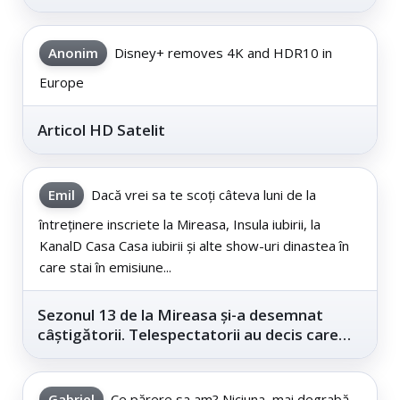
Anonim
Disney+ removes 4K and HDR10 in
Europe
Articol HD Satelit
Emil
Dacă vrei sa te scoți câteva luni de la
întreținere inscriete la Mireasa, Insula iubirii, la
KanalD Casa Casa iubirii și alte show-uri dinastea în
care stai în emisiune...
Sezonul 13 de la Mireasa și-a desemnat
câștigătorii. Telespectatorii au decis care
este...
Gabriel
Ce părere sa am? Niciuna, mai degrabă