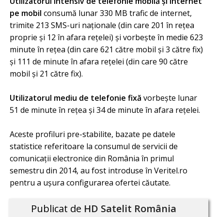
Utilizatorul intensiv de telefonie mobilă şi internet
pe mobil
consumă lunar 330 MB trafic de internet,
trimite 213 SMS-uri naţionale (din care 201 în reţea
proprie şi 12 în afara reţelei) şi vorbeşte în medie 623
minute în reţea (din care 621 către mobil şi 3 către fix)
şi 111 de minute în afara reţelei (din care 90 către
mobil şi 21 către fix).
Utilizatorul mediu de telefonie fixă
vorbeşte lunar
51 de minute în reţea şi 34 de minute în afara reţelei.
Aceste profiluri pre-stabilite, bazate pe datele
statistice referitoare la consumul de servicii de
comunicaţii electronice din România în primul
semestru din 2014, au fost introduse în Veritel.ro
pentru a uşura configurarea ofertei căutate.
Publicat de
HD Satelit România