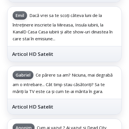
Emil
Dacă vrei sa te scoți câteva luni de la
întreținere inscriete la Mireasa, Insula iubirii, la
KanalD Casa Casa iubirii și alte show-uri dinastea în
care stai în emisiune...
Articol HD Satelit
Gabriel
Ce părere sa am? Niciuna, mai degrabă
am o intrebare... Cât timp stau căsătoriți? Sa te
măriți la TV este ca și cum te-ai mărita în gara.
Articol HD Satelit
Anonim
Cum ai vazut ? Ai vazut si Dead City