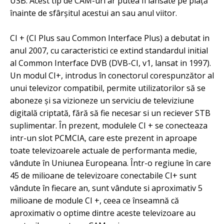
USB. Acest tip de CAM-uri ar putea fi lansate pe piață
înainte de sfârșitul acestui an sau anul viitor.
CI + (CI Plus sau Common Interface Plus) a debutat in
anul 2007, cu caracteristici ce extind standardul initial
al Common Interface DVB (DVB-CI, v1, lansat in 1997).
Un modul CI+, introdus în conectorul corespunzător al
unui televizor compatibil, permite utilizatorilor să se
aboneze și sa vizioneze un serviciu de televiziune
digitală criptată, fără să fie necesar si un reciever STB
suplimentar. În prezent, modulele CI + se conecteaza
intr-un slot PCMCIA, care este prezent in aproape
toate televizoarele actuale de performanta medie,
vândute în Uniunea Europeana. Într-o regiune în care
45 de milioane de televizoare conectabile CI+ sunt
vândute în fiecare an, sunt vândute si aproximativ 5
milioane de module CI +, ceea ce înseamnă că
aproximativ o optime dintre aceste televizoare au