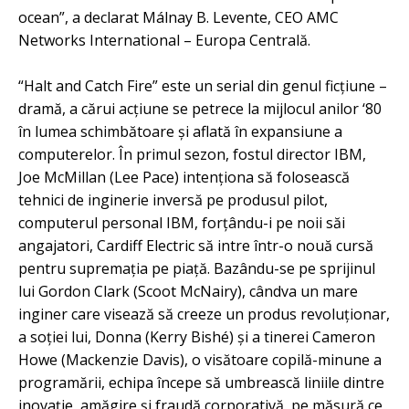
ocean”, a declarat Málnay B. Levente, CEO AMC
Networks International – Europa Centrală.
“Halt and Catch Fire” este un serial din genul ficţiune –
dramă, a cărui acţiune se petrece la mijlocul anilor ‘80
în lumea schimbătoare şi aflată în expansiune a
computerelor. În primul sezon, fostul director IBM,
Joe McMillan (Lee Pace) intenţiona să folosească
tehnici de inginerie inversă pe produsul pilot,
computerul personal IBM, forţându-i pe noii săi
angajatori, Cardiff Electric să intre într-o nouă cursă
pentru supremaţia pe piaţă. Bazându-se pe sprijinul
lui Gordon Clark (Scoot McNairy), cândva un mare
inginer care visează să creeze un produs revoluţionar,
a soţiei lui, Donna (Kerry Bishé) şi a tinerei Cameron
Howe (Mackenzie Davis), o visătoare copilă-minune a
programării, echipa începe să umbrească liniile dintre
inovaţie, amăgire şi fraudă corporativă, pe măsură ce