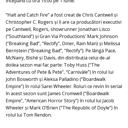
începând cu ora 15:00 pe 1 iunie.
“Halt and Catch Fire” a fost creat de Chris Cantwell şi
Christopher C. Rogers şi îi are ca producători executivi
pe Cantwell, Rogers, showrunner Jonathan Lisco
(“Southland”) şi Gran Via Productions’ Mark Johnson
(“Breaking Bad”, “Rectify”, Diner, Rain Man) şi Melissa
Bernstein (“Breaking Bad”, “Rectify”). Pe lângă Pace,
McNairy, Bishé şi Davis, din distribuţia celui de-al
doilea sezon mai fac parte: Toby Huss (“The
Adventures of Pete & Pete”, “Carnivále”) în rolul lui
John Bosworth şi Aleksa Palladino (“Boardwalk
Empire”) în rolul Sarei Wheeler. Roluri ce revin în serial
în acest sezon sunt James Cromwell (“Boardwalk
Empire”, “American Horror Story”) în rolul lui Jacob
Wheeler şi Mark O’Brien (“The Republic of Doyle”) în
rolul lui Tom Rendon.