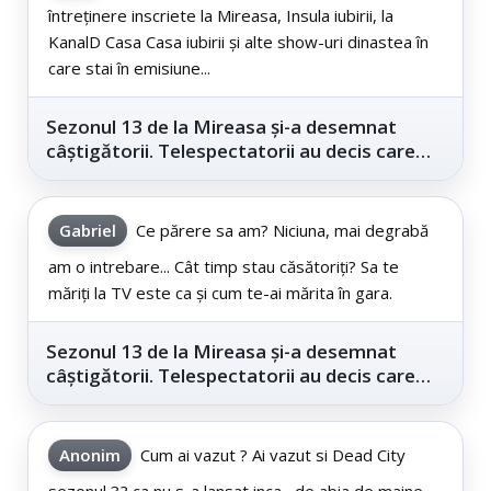
întreținere inscriete la Mireasa, Insula iubirii, la
KanalD Casa Casa iubirii și alte show-uri dinastea în
care stai în emisiune...
Sezonul 13 de la Mireasa și-a desemnat
câștigătorii. Telespectatorii au decis care
este...
Gabriel
Ce părere sa am? Niciuna, mai degrabă
am o intrebare... Cât timp stau căsătoriți? Sa te
măriți la TV este ca și cum te-ai mărita în gara.
Sezonul 13 de la Mireasa și-a desemnat
câștigătorii. Telespectatorii au decis care
este...
Anonim
Cum ai vazut ? Ai vazut si Dead City
sezonul 3? ca nu s-a lansat inca....de abia de maine