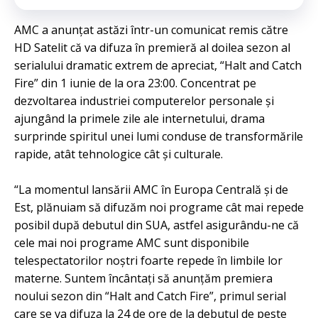
AMC a anunţat astăzi într-un comunicat remis către
HD Satelit că va difuza în premieră al doilea sezon al
serialului dramatic extrem de apreciat, “Halt and Catch
Fire” din 1 iunie de la ora 23:00. Concentrat pe
dezvoltarea industriei computerelor personale şi
ajungând la primele zile ale internetului, drama
surprinde spiritul unei lumi conduse de transformările
rapide, atât tehnologice cât şi culturale.
“La momentul lansării AMC în Europa Centrală şi de
Est, plănuiam să difuzăm noi programe cât mai repede
posibil după debutul din SUA, astfel asigurându-ne că
cele mai noi programe AMC sunt disponibile
telespectatorilor noştri foarte repede în limbile lor
materne. Suntem încântaţi să anunţăm premiera
noului sezon din “Halt and Catch Fire”, primul serial
care se va difuza la 24 de ore de la debutul de peste