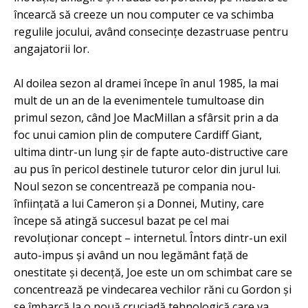
încearcă să creeze un nou computer ce va schimba
regulile jocului, având consecinţe dezastruase pentru
angajatorii lor.
Al doilea sezon al dramei începe în anul 1985, la mai
mult de un an de la evenimentele tumultoase din
primul sezon, când Joe MacMillan a sfârsit prin a da
foc unui camion plin de computere Cardiff Giant,
ultima dintr-un lung şir de fapte auto-distructive care
au pus în pericol destinele tuturor celor din jurul lui.
Noul sezon se concentrează pe compania nou-
înfiinţată a lui Cameron şi a Donnei, Mutiny, care
începe să atingă succesul bazat pe cel mai
revoluţionar concept – internetul. Întors dintr-un exil
auto-impus şi având un nou legământ faţă de
onestitate şi decenţă, Joe este un om schimbat care se
concentrează pe vindecarea vechilor răni cu Gordon şi
se îmbarcă la o nouă cruciadă tehnologică care va