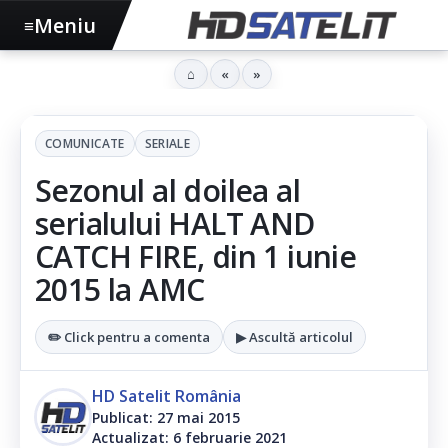
Meniu
≡
⌂
«
»
COMUNICATE
SERIALE
Sezonul al doilea al
serialului HALT AND
CATCH FIRE, din 1 iunie
2015 la AMC
✏️ Click pentru a comenta
▶ Ascultă articolul
HD Satelit România
Publicat: 27 mai 2015
Actualizat: 6 februarie 2021