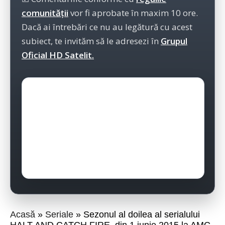
comunității
vor fi aprobate în maxim 10 ore.
Dacă ai întrebări ce nu au legătură cu acest
subiect, te invităm să le adresezi în
Grupul
Oficial HD Satelit.
Acasă
Seriale
Sezonul al doilea al serialului