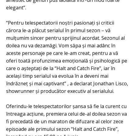
amestec de genuri pus laolaltă într-un mod foarte
elegant”.
“Pentru telespectatorii noştri pasionaţi şi criticii
cărora le-a plăcut serialul în primul sezon – vă
mulţumim sincer pentru sprijinul acordat. Sezonul al
doilea nu va dezamăgi. Vom săpa şi mai adânc în
aceste personaje pe care le-am creat, pentru a vă
oferi toată profunzimea emoţională şi psihologică pe
care o aşteptaţi de la “Halt and Catch Fire”, iar în
acelaşi timp serialul va evolua în a deveni mai
îndrăzneţ şi mai captivant” , a declarat Jonathan Lisco,
showrunner şi producător executiv al serialului.
Oferindu-le telespectatorilor şansa să fie la curent cu
întreaga acţiune, premiera celui de-al doilea sezon va
fi precedată de un maraton de difuzare al celor zece
episoade ale primului sezon “Halt and Catch Fire”,