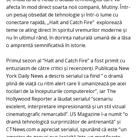
afecta în mod direct soarta noii companii, Mutiny. Într-
un peisaj obsedat de tehnologie şi într-o lume cu
conectare rapidă, „Halt and Catch Fire” explorează
teme ce ating direct în spiritul vremurilor moderne şi
nu în ultimul rând, în dorinţa naturală umană de a lăsa
o amprentă semnificativă în istorie.
Primul sezon al “Halt and Catch Fire” a fost primit cu
entuziasm de către critici şi recenzenţi. Publicaţia New
York Daily News a descris serialul ca fiind “ o dramă
plină de viaţă cu ritm alert care îi umanizează pe acei
tocilari de la începuturile computerelor”, iar The
Hollywood Reporter a lăudat serialul “scenariu
excelent, interpretare impresionantă şi un stil vizual
cinematografic remarcabil”. US Magazine l-a numit “o
dramă tehnologică surprinzător de antrenantă” şi
CTNews.com a apreciat serialul, spunând că este “un