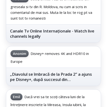
greseala si tv din R. Moldova, nu cum ai scris in
comentariul de mai sus. Muta-le la loc te rog pt va
sunt tot tv romanesti
Canale Tv Online Internaționale - Watch live
channels legally
Anonim
Disney+ removes 4K and HDR10 in
Europe
„Diavolul se îmbracă de la Prada 2” a ajuns
pe Disney+, după succesul din
cinematografe
Emil
Dacă vrei sa te scoți câteva luni de la
întreținere inscriete la Mireasa, Insula iubirii, la