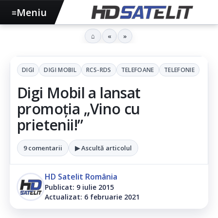
Meniu
≡
⌂
«
»
DIGI
DIGI MOBIL
RCS-RDS
TELEFOANE
TELEFONIE
Digi Mobil a lansat
promoția „Vino cu
prietenii!”
9 comentarii
▶ Ascultă articolul
HD Satelit România
Publicat: 9 iulie 2015
Actualizat: 6 februarie 2021