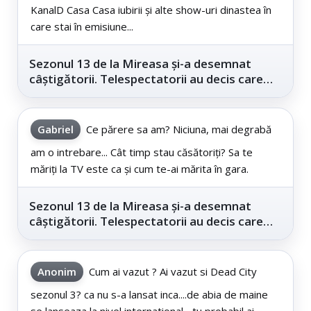
KanalD Casa Casa iubirii și alte show-uri dinastea în
care stai în emisiune...
Sezonul 13 de la Mireasa și-a desemnat
câștigătorii. Telespectatorii au decis care
este...
Gabriel
Ce părere sa am? Niciuna, mai degrabă
am o intrebare... Cât timp stau căsătoriți? Sa te
măriți la TV este ca și cum te-ai mărita în gara.
Sezonul 13 de la Mireasa și-a desemnat
câștigătorii. Telespectatorii au decis care
este...
Anonim
Cum ai vazut ? Ai vazut si Dead City
sezonul 3? ca nu s-a lansat inca....de abia de maine
se lanseaza la nivel international... tu probabil ai