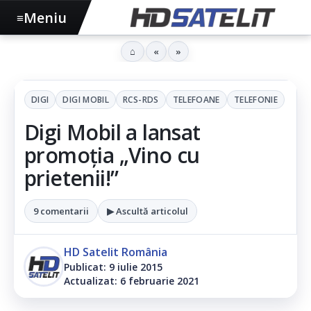
Meniu
≡
⌂
«
»
DIGI
DIGI MOBIL
RCS-RDS
TELEFOANE
TELEFONIE
Digi Mobil a lansat
promoția „Vino cu
prietenii!”
9 comentarii
▶ Ascultă articolul
HD Satelit România
Publicat: 9 iulie 2015
Actualizat: 6 februarie 2021