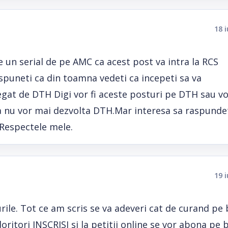
18 
e un serial de pe AMC ca acest post va intra la RCS
puneti ca din toamna vedeti ca incepeti sa va
egat de DTH Digi vor fi aceste posturi pe DTH sau v
a nu vor mai dezvolta DTH.Mar interesa sa raspundet
.Respectele mele.
19 
e. Tot ce am scris se va adeveri cat de curand pe 
ritori INSCRISI si la petitii online se vor abona pe 