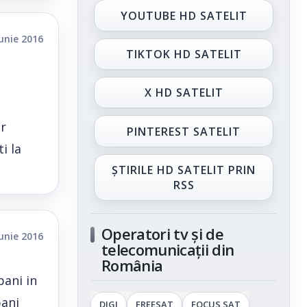
YOUTUBE HD SATELIT
iunie 2016
TIKTOK HD SATELIT
X HD SATELIT
or
PINTEREST SATELIT
i la
ȘTIRILE HD SATELIT PRIN
RSS
Operatori tv și de
iunie 2016
telecomunicații din
România
bani in
bani
DIGI
FREESAT
FOCUS SAT