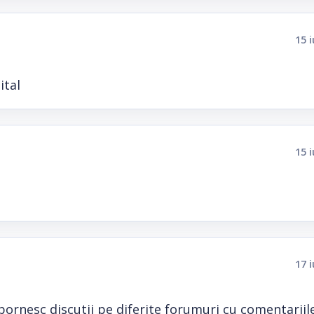
15 
ital
15 
17 
 pornesc discutii pe diferite forumuri cu comentariil