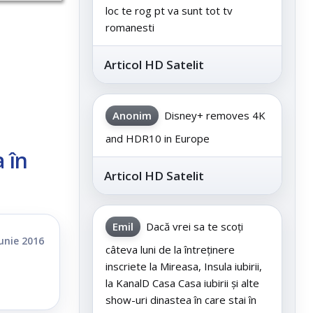
loc te rog pt va sunt tot tv
romanesti
Articol HD Satelit
Anonim
Disney+ removes 4K
and HDR10 in Europe
 în
Articol HD Satelit
Emil
Dacă vrei sa te scoți
iunie 2016
câteva luni de la întreținere
inscriete la Mireasa, Insula iubirii,
la KanalD Casa Casa iubirii și alte
show-uri dinastea în care stai în