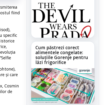
ansmiterea
ostul fiind
isod),
 specific
istorice
ice,
Cum păstrezi corect
 evoluţia
alimentele congelate:
soluțiile Gorenje pentru
Selfie
lăzi frigorifice
tohtone),
re şi care
ix, Cosmin
ilor de