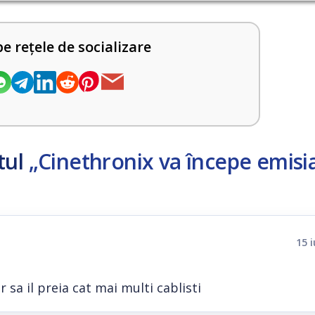
pe rețele de socializare
tul
„Cinethronix va începe emisia
15 
 sa il preia cat mai multi cablisti