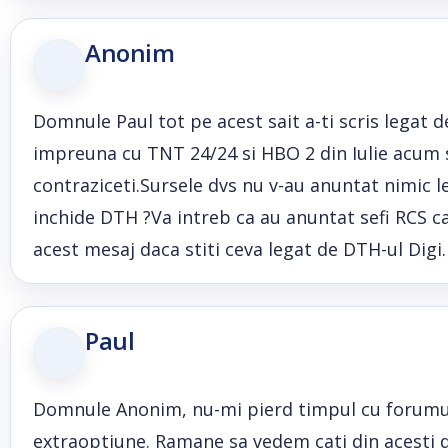
Anonim
Domnule Paul tot pe acest sait a-ti scris legat d
impreuna cu TNT 24/24 si HBO 2 din Iulie acum s
contraziceti.Sursele dvs nu v-au anuntat nimic l
inchide DTH ?Va intreb ca au anuntat sefi RCS c
acest mesaj daca stiti ceva legat de DTH-ul Digi
Paul
Domnule Anonim, nu-mi pierd timpul cu forumuril
extraoptiune. Ramane sa vedem cati din acesti do