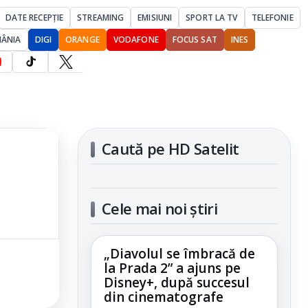
DATE RECEPȚIE
STREAMING
EMISIUNI
SPORT LA TV
TELEFONIE
MÂNIA
DIGI
ORANGE
VODAFONE
FOCUS SAT
INES
Caută pe HD Satelit
Cele mai noi știri
„Diavolul se îmbracă de
la Prada 2” a ajuns pe
Disney+, după succesul
din cinematografe