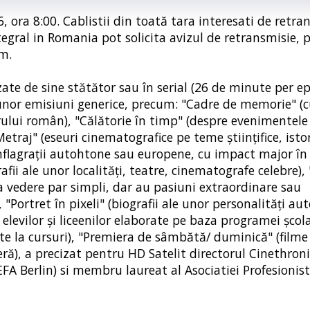
, ora 8:00. Cablistii din toată tara interesati de retr
gral in Romania pot solicita avizul de retransmisie, p
om.
ate de sine stătător sau în serial (26 de minute per ep
unor emisiuni generice, precum: "Cadre de memorie" (cu
rului român), "Călătorie în timp" (despre evenimentele 
etraj" (eseuri cinematografice pe teme ştiinţifice, istor
onflagraţii autohtone sau europene, cu impact major în
fii ale unor localităţi, teatre, cinematografe celebre), "
a vedere par simpli, dar au pasiuni extraordinare sau
 "Portret în pixeli" (biografii ale unor personalităţi au
elevilor şi liceenilor elaborate pe baza programei şcola
te la cursuri), "Premiera de sâmbătă/ duminică" (filme
ă), a precizat pentru HD Satelit directorul Cinethron
A Berlin) si membru laureat al Asociatiei Profesionist