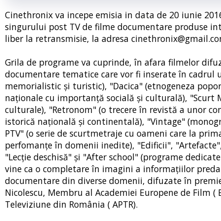
Cinethronix va incepe emisia in data de 20 iunie 2016
singurului post TV de filme documentare produse inte
liber la retransmisie, la adresa cinethronix@gmail.c
Grila de programe va cuprinde, în afara filmelor difuz
documentare tematice care vor fi inserate în cadrul 
memorialistic şi turistic), "Dacica" (etnogeneza popo
naţionale cu importanţă socială şi culturală), "Scurt M
culturale), "Retronom" (o trecere în revistă a unor c
istorică naţională şi continentală), "Vintage" (monogra
PTV" (o serie de scurtmetraje cu oameni care la prim
perfomanţe în domenii inedite), "Edificii", "Artefacte",
"Lecţie deschisă" şi "After school" (programe dedicate 
vine ca o completare în imagini a informaţiilor preda
documentare din diverse domenii, difuzate în premier
Nicolescu, Membru al Academiei Europene de Film ( EF
Televiziune din România ( APTR).