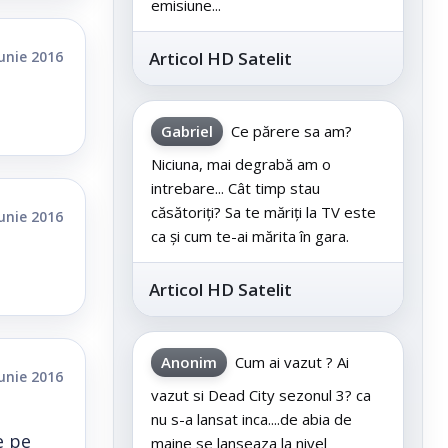
emisiune...
iunie 2016
Articol HD Satelit
Gabriel
Ce părere sa am?
Niciuna, mai degrabă am o
intrebare... Cât timp stau
căsătoriți? Sa te măriți la TV este
iunie 2016
ca și cum te-ai mărita în gara.
Articol HD Satelit
Anonim
Cum ai vazut ? Ai
iunie 2016
vazut si Dead City sezonul 3? ca
nu s-a lansat inca....de abia de
e pe
maine se lanseaza la nivel