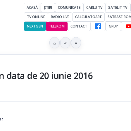
ACASĂ
ȘTIRI
COMUNICATE
CABLU TV
SATELIT TV
TV ONLINE
RADIO LIVE
CALCULATOARE
SATBASE RO
NEXTGEN
TELEKOM
CONTACT
GRUP
⌂
«
»
n data de 20 iunie 2016
21