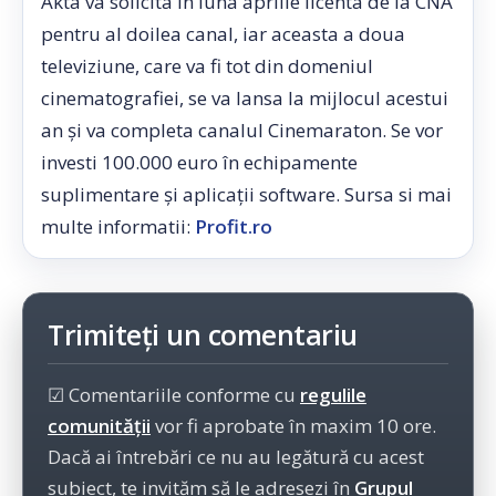
Akta va solicita in luna aprilie licenta de la CNA
pentru al doilea canal, iar aceasta a doua
televiziune, care va fi tot din domeniul
cinematografiei, se va lansa la mijlocul acestui
an și va completa canalul Cinemaraton. Se vor
investi 100.000 euro în echipamente
suplimentare și aplicații software. Sursa si mai
multe informatii:
Profit.ro
Trimiteți un comentariu
☑ Comentariile conforme cu
regulile
comunității
vor fi aprobate în maxim 10 ore.
Dacă ai întrebări ce nu au legătură cu acest
subiect, te invităm să le adresezi în
Grupul