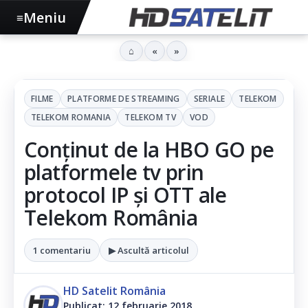
Meniu
≡
⌂
«
»
FILME
PLATFORME DE STREAMING
SERIALE
TELEKOM
TELEKOM ROMANIA
TELEKOM TV
VOD
Conținut de la HBO GO pe
platformele tv prin
protocol IP și OTT ale
Telekom România
1 comentariu
▶ Ascultă articolul
HD Satelit România
Publicat: 12 februarie 2018