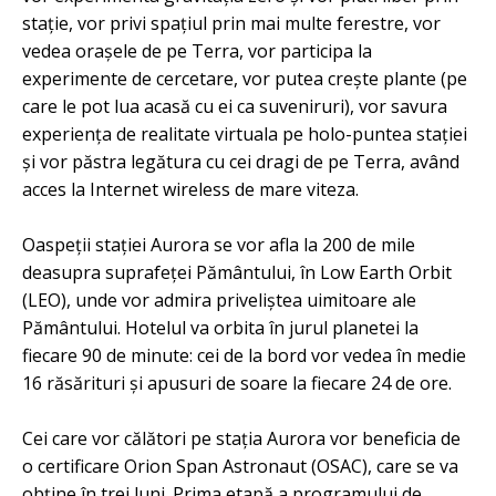
stație, vor privi spațiul prin mai multe ferestre, vor
vedea orașele de pe Terra, vor participa la
experimente de cercetare, vor putea crește plante (pe
care le pot lua acasă cu ei ca suveniruri), vor savura
experiența de realitate virtuala pe holo-puntea stației
și vor păstra legătura cu cei dragi de pe Terra, având
acces la Internet wireless de mare viteza.
Oaspeții stației Aurora se vor afla la 200 de mile
deasupra suprafeței Pământului, în Low Earth Orbit
(LEO), unde vor admira priveliștea uimitoare ale
Pământului. Hotelul va orbita în jurul planetei la
fiecare 90 de minute: cei de la bord vor vedea în medie
16 răsărituri și apusuri de soare la fiecare 24 de ore.
Cei care vor călători pe stația Aurora vor beneficia de
o certificare Orion Span Astronaut (OSAC), care se va
obține în trei luni. Prima etapă a programului de