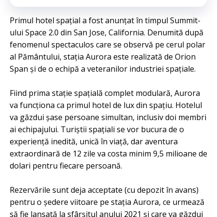
Primul hotel spațial a fost anunțat în timpul Summit-
ului Space 2.0 din San Jose, California. Denumită după
fenomenul spectaculos care se observă pe cerul polar
al Pământului, stația Aurora este realizată de Orion
Span și de o echipă a veteranilor industriei spațiale.
Fiind prima stație spațială complet modulară, Aurora
va funcționa ca primul hotel de lux din spațiu. Hotelul
va găzdui șase persoane simultan, inclusiv doi membri
ai echipajului. Turiștii spațiali se vor bucura de o
experiență inedită, unică în viață, dar aventura
extraordinară de 12 zile va costa minim 9,5 milioane de
dolari pentru fiecare persoană.
Rezervările sunt deja acceptate (cu depozit în avans)
pentru o ședere viitoare pe stația Aurora, ce urmează
să fie lansată la sfârșitul anului 2021 și care va găzdui