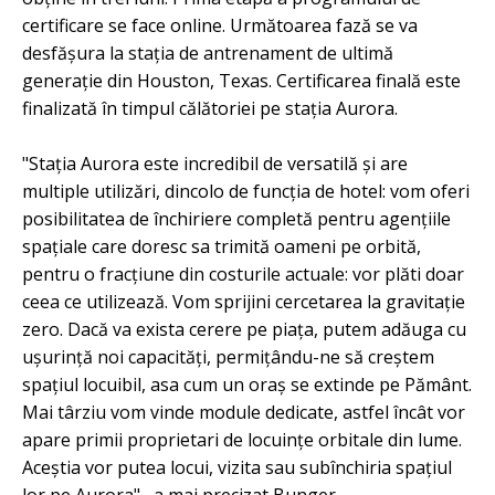
certificare se face online. Următoarea fază se va
desfășura la stația de antrenament de ultimă
generație din Houston, Texas. Certificarea finală este
finalizată în timpul călătoriei pe stația Aurora.
"Stația Aurora este incredibil de versatilă și are
multiple utilizări, dincolo de funcția de hotel: vom oferi
posibilitatea de închiriere completă pentru agențiile
spațiale care doresc sa trimită oameni pe orbită,
pentru o fracțiune din costurile actuale: vor plăti doar
ceea ce utilizează. Vom sprijini cercetarea la gravitație
zero. Dacă va exista cerere pe piața, putem adăuga cu
ușurință noi capacități, permițându-ne să creștem
spațiul locuibil, asa cum un oraș se extinde pe Pământ.
Mai târziu vom vinde module dedicate, astfel încât vor
apare primii proprietari de locuințe orbitale din lume.
Aceștia vor putea locui, vizita sau subînchiria spațiul