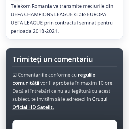
Telekom Romania va transmite meciurile din
UEFA CHAMPIONS LEAGUE si ale EUROPA
UEFA LEAGUE prin contractul semnat pentru
perioada 2018-2021.
Trimiteți un comentariu
☑ Comentariile conforme cu
regulile
comunității
vor fi aprobate în maxim 10 ore.
Dacă ai întrebări ce nu au legătură cu acest
subiect, te invităm să le adresezi în
Grupul
Oficial HD Satelit.