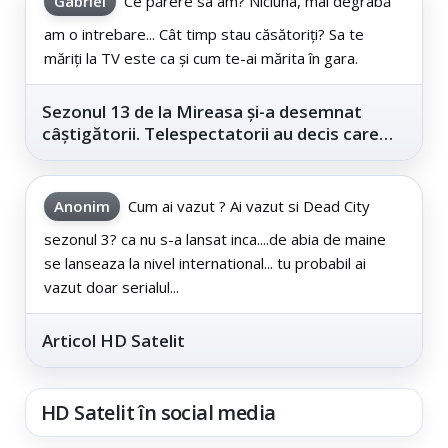
Gabriel
Ce părere sa am? Niciuna, mai degrabă
am o intrebare... Cât timp stau căsătoriți? Sa te
măriți la TV este ca și cum te-ai mărita în gara.
Sezonul 13 de la Mireasa și-a desemnat
câștigătorii. Telespectatorii au decis care
este...
Anonim
Cum ai vazut ? Ai vazut si Dead City
sezonul 3? ca nu s-a lansat inca....de abia de maine
se lanseaza la nivel international... tu probabil ai
vazut doar serialul...
Articol HD Satelit
HD Satelit în social media