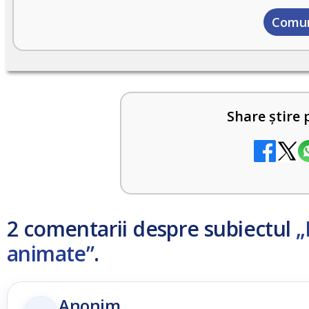
Comun
Share știre 
2 comentarii despre subiectul
„
animate”
.
Anonim