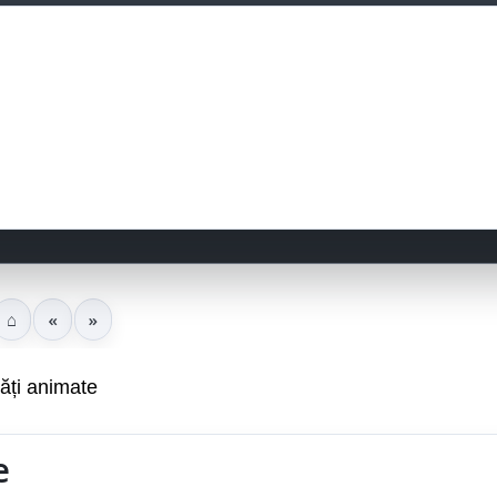
⌂
«
»
ăți animate
e