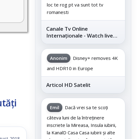
loc te rog pt va sunt tot tv
romanesti
Canale Tv Online
Internaționale - Watch live
channels legally
Anonim
Disney+ removes 4K
and HDR10 in Europe
Articol HD Satelit
tăți
Emil
Dacă vrei sa te scoți
câteva luni de la întreținere
inscriete la Mireasa, Insula iubirii,
la KanalD Casa Casa iubirii și alte
gust 2018