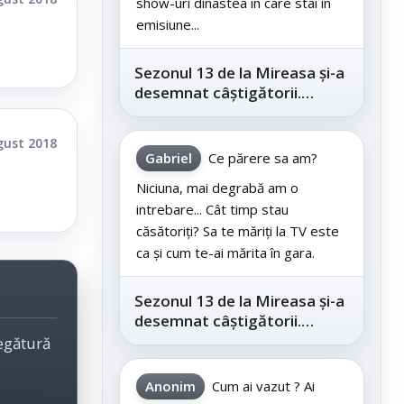
show-uri dinastea în care stai în
emisiune...
Sezonul 13 de la Mireasa și-a
desemnat câștigătorii.
Telespectatorii au decis care
este...
gust 2018
Gabriel
Ce părere sa am?
Niciuna, mai degrabă am o
intrebare... Cât timp stau
căsătoriți? Sa te măriți la TV este
ca și cum te-ai mărita în gara.
Sezonul 13 de la Mireasa și-a
desemnat câștigătorii.
Telespectatorii au decis care
legătură
este...
Anonim
Cum ai vazut ? Ai