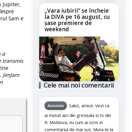
 Jupiter,
„Vara iubirii” se încheie
despre
la DIVA pe 16 august, cu
erul Sam e
șase premiere de
weekend
s-a
e transmis
ține
. JimJam
in
Cele mai noi comentarii
Anonim
Salut, amice. Vezi ca
ai mutat aici din greseala si tv din
R. Moldova, nu cum ai scris in
comentariul de mai sus. Muta-le la