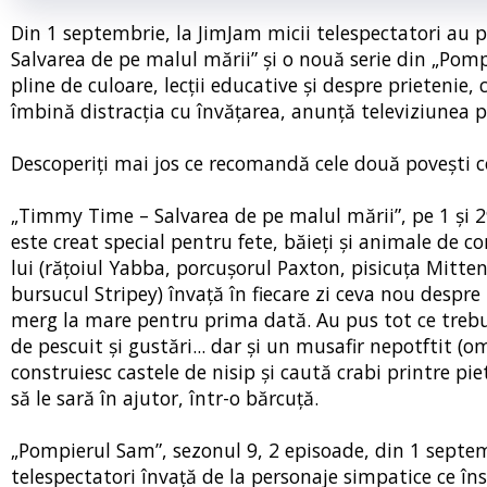
Din 1 septembrie, la JimJam micii telespectatori au 
Salvarea de pe malul mării” și o nouă serie din „Pom
pline de culoare, lecții educative și despre prietenie,
îmbină distracția cu învățarea, anunță televiziunea 
Descoperiți mai jos ce recomandă cele două povești c
„Timmy Time – Salvarea de pe malul mării”, pe 1 și 2
este creat special pentru fete, băieți și animale de c
lui (rățoiul Yabba, porcușorul Paxton, pisicuța Mittens,
bursucul Stripey) învață în fiecare zi ceva nou despre 
merg la mare pentru prima dată. Au pus tot ce trebuie
de pescuit și gustări... dar și un musafir nepotftit (
construiesc castele de nisip și caută crabi printre pi
să le sară în ajutor, într-o bărcuță.
„Pompierul Sam”, sezonul 9, 2 episoade, din 1 septembri
telespectatori învață de la personaje simpatice ce 