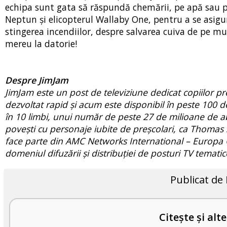
echipa sunt gata să răspundă chemării, pe apă sau pe 
Neptun și elicopterul Wallaby One, pentru a se asigur
stingerea incendiilor, despre salvarea cuiva de pe mu
mereu la datorie!
Despre JimJam
JimJam este un post de televiziune dedicat copiilor pre
dezvoltat rapid și acum este disponibil în peste 100 de
în 10 limbi, unui număr de peste 27 de milioane de abo
povești cu personaje iubite de preșcolari, ca Thomas 
face parte din AMC Networks International – Europa 
domeniul difuzării și distribuției de posturi TV temat
Publicat de
Citește și alte