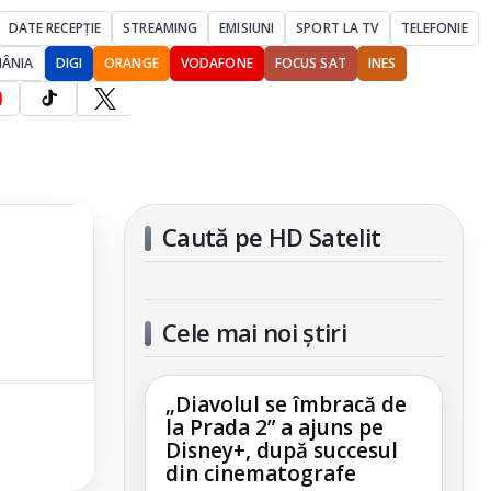
DATE RECEPȚIE
STREAMING
EMISIUNI
SPORT LA TV
TELEFONIE
MÂNIA
DIGI
ORANGE
VODAFONE
FOCUS SAT
INES
Caută pe HD Satelit
Cele mai noi știri
„Diavolul se îmbracă de
la Prada 2” a ajuns pe
Disney+, după succesul
din cinematografe