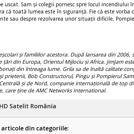
uscat. Sam și colegii pornesc spre locul incendiului în
a că toată lumea este în siguranță. Fie că este vorba 
nte sau despre rezolvarea unor situații dificile, Pompi
școlari și familiilor acestora. După lansarea din 2006, 
 țări din Europa, Orientul Mijlociu și Africa. JimJam est
nați din întreaga lume. Grila sa de înaltă calitate con
și prietenii, Bob Constructorul, Pingu și Pompierul Sam
Centrală și de Nord, companie internațională de top d
ice, care ține de AMC Networks International.
HD Satelit România
 articole din categoriile: