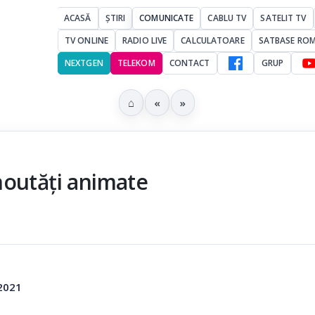
ACASĂ
ȘTIRI
COMUNICATE
CABLU TV
SATELIT TV
TV ONLINE
RADIO LIVE
CALCULATOARE
SATBASE RO
NEXTGEN
TELEKOM
CONTACT
GRUP
⌂
«
»
noutăți animate
 2021