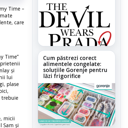
immy Time –
nimate
lente, care
my Time”
Cum păstrezi corect
prietenii
alimentele congelate:
soluțiile Gorenje pentru
nlay și
lăzi frigorifice
ii lui
gi, plase
ici,
y trebuie
, micii
l Sam și