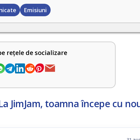
icate
Emisiuni
pe rețele de socializare
La JimJam, toamna începe cu nou
31 au