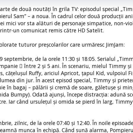
parte de două noutăți în grila TV: episodul special „T
pierul Sam” – a noua. În cadrul celor două producții a
 cei mici vor sta alături de personaje simpatice, non-vio
printr-un comunicat remis către HD Satelit.
olorate tuturor preșcolarilor care urmăresc JimJam:
9 septembrie, de la orele 11:30 și 18:05. Serialul „Tim
ompanie  între 2 și 5 ani. În scenariu, mielul Timmy și 
 cățelușul Ruffy, ariciul Apricot, țapul Kid, vulpoiul Fi
lumea din jur. În acest episod special, Timmy și prieten
 în bagaj – pălării și cremă de soare, găletușe și min
omida Bumpy). Odată ajunși, începe distracția: adună sco
etre. Iar când ursulețul și omida se pierd în larg, Timm
e, zilnic, de la orele 07:40 și 12:40. În noile episoade
înseamnă munca în echipă. Când sună alarma, Pompieru