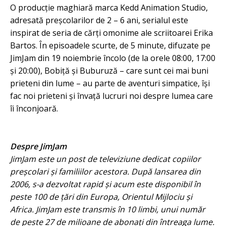
O producție maghiară marca Kedd Animation Studio,
adresată preșcolarilor de 2 – 6 ani, serialul este
inspirat de seria de cărți omonime ale scriitoarei Erika
Bartos. În episoadele scurte, de 5 minute, difuzate pe
JimJam din 19 noiembrie încolo (de la orele 08:00, 17:00
și 20:00), Bobiță și Buburuză – care sunt cei mai buni
prieteni din lume – au parte de aventuri simpatice, își
fac noi prieteni și învață lucruri noi despre lumea care
îi înconjoară.
Despre JimJam
JimJam este un post de televiziune dedicat copiilor
preșcolari și familiilor acestora. După lansarea din
2006, s-a dezvoltat rapid și acum este disponibil în
peste 100 de țări din Europa, Orientul Mijlociu și
Africa. JimJam este transmis în 10 limbi, unui număr
de peste 27 de milioane de abonați din întreaga lume.