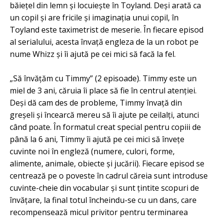
băiețel din lemn și locuiește în Toyland. Deși arată ca
un copil și are fricile și imaginația unui copil, în
Toyland este taximetrist de meserie. În fiecare episod
al serialului, acesta învață engleza de la un robot pe
nume Whizz și îi ajută pe cei mici să facă la fel.
„Să învățăm cu Timmy” (2 episoade). Timmy este un
miel de 3 ani, căruia îi place să fie în centrul atenției.
Deși dă cam des de probleme, Timmy învață din
greșeli și încearcă mereu să îi ajute pe ceilalți, atunci
când poate. În formatul creat special pentru copiii de
până la 6 ani, Timmy îi ajută pe cei mici să învețe
cuvinte noi în engleză (numere, culori, forme,
alimente, animale, obiecte și jucării). Fiecare episod se
centrează pe o poveste în cadrul căreia sunt introduse
cuvinte-cheie din vocabular și sunt țintite scopuri de
învățare, la final totul încheindu-se cu un dans, care
recompensează micul privitor pentru terminarea