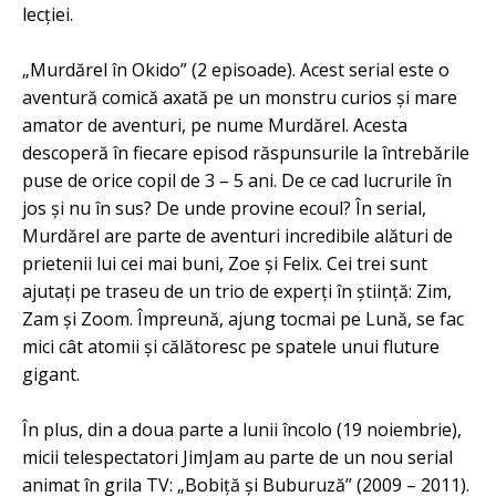
lecției.
„Murdărel în Okido” (2 episoade). Acest serial este o
aventură comică axată pe un monstru curios și mare
amator de aventuri, pe nume Murdărel. Acesta
descoperă în fiecare episod răspunsurile la întrebările
puse de orice copil de 3 – 5 ani. De ce cad lucrurile în
jos și nu în sus? De unde provine ecoul? În serial,
Murdărel are parte de aventuri incredibile alături de
prietenii lui cei mai buni, Zoe și Felix. Cei trei sunt
ajutați pe traseu de un trio de experți în știință: Zim,
Zam și Zoom. Împreună, ajung tocmai pe Lună, se fac
mici cât atomii și călătoresc pe spatele unui fluture
gigant.
În plus, din a doua parte a lunii încolo (19 noiembrie),
micii telespectatori JimJam au parte de un nou serial
animat în grila TV: „Bobiță și Buburuză” (2009 – 2011).