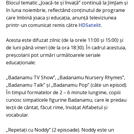
Blocul tematic „Joacă-te și învață” continuă la JimJam și
în luna noiembrie, reflectând conținutul de programe
care îmbină joaca și educația, anunță televiziunea
printr-un comunicat remis către
HDSatelit
.
Acesta este difuzat zilnic (de la orele 11:00 și 15:00) și
de luni până vineri (de la ora 18:30). În cadrul acestuia,
preșcolarii pot urmări următoarele seriale
educaționale:
„Badanamu TV Show”, „Badanamu Nursery Rhymes”,
„Badanamu Talk” și „Badanamu Pop” (câte un episod).
În timpul formatelor de 2 – 6 minute lungime, copiii
cunosc simpaticele figurine Badanamu, care le predau
lecții de cântat, făcut rime, învățat Alfabetul și
vocabular.
„Repetați cu Noddy” (2 episoade). Noddy este un