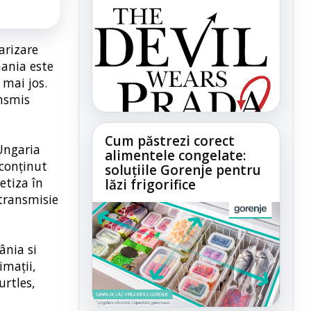
arizare
mania este
 mai jos.
ansmis
Cum păstrezi corect
 Ungaria
alimentele congelate:
 conținut
soluțiile Gorenje pentru
etiza în
lăzi frigorifice
etransmisie
ânia si
imații,
urtles,