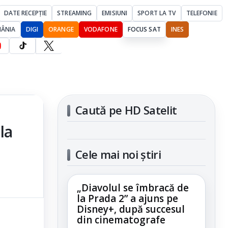
DATE RECEPȚIE
STREAMING
EMISIUNI
SPORT LA TV
TELEFONIE
MÂNIA
DIGI
ORANGE
VODAFONE
FOCUS SAT
INES
Caută pe HD Satelit
la
Cele mai noi știri
„Diavolul se îmbracă de
la Prada 2” a ajuns pe
Disney+, după succesul
din cinematografe