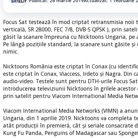
Publicat: 26 martie 2019
Actualizat: 1 februarie 
Focus Sat testează în mod criptat retransmisia noii 
verticală, SR 28000, FEC 7/8, DVB-S QPSK ), prin sate
găsit la scanare împreuna cu Nicktoons Ungaria, pe 
Pe lângă pozițiile standard, la scanare sunt găsite și
nimic.
Nicktoons România este criptat în Conax (cu identific
este criptat în Conax, Viaccess, Irdeto și Nagra. Din 
audio-video. Testele sunt pentru DTH-urile Focus Sat
introducerea televiziunii Nicktoons în grilele acestor
prin satelit pentru Viacom International Media Netw
Viacom International Media Networks (VIMN) a anunța
Ungaria, din 1 aprilie 2019. Nicktoons va completa tel
atât producții în premieră, cât și seriale consacrate
Kung Fu Panda, Penguins of Madagascar sau Sponge