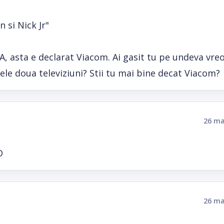
 si Nick Jr"
, asta e declarat Viacom. Ai gasit tu pe undeva vre
 cele doua televiziuni? Stii tu mai bine decat Viacom?
26 ma
D
26 ma