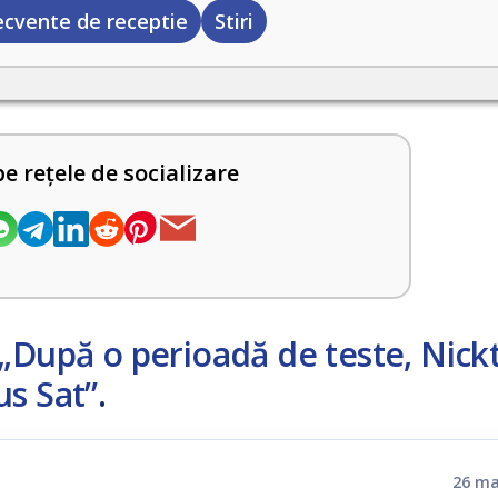
ecvente de receptie
Stiri
pe rețele de socializare
„După o perioadă de teste, Nick
us Sat”
.
26 ma