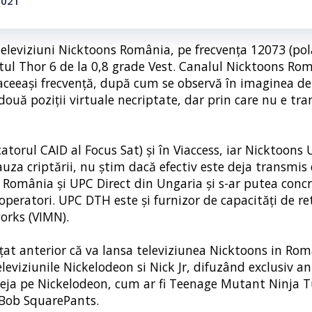
2021
televiziuni Nicktoons România, pe frecvența 12073 (pol
litul Thor 6 de la 0,8 grade Vest. Canalul Nicktoons Ro
aceeași frecvență, după cum se observă în imaginea de
 două poziții virtuale necriptate, dar prin care nu e tr
atorul CAID al Focus Sat) și în Viaccess, iar Nicktoons
cauza criptării, nu știm dacă efectiv este deja transmis
 România și UPC Direct din Ungaria și s-ar putea concr
 operatori. UPC DTH este și furnizor de capacități de r
orks (VIMN).
t anterior că va lansa televiziunea Nicktoons in Rom
eviziunile Nickelodeon si Nick Jr, difuzând exclusiv an
 deja pe Nickelodeon, cum ar fi Teenage Mutant Ninja T
Bob SquarePants.