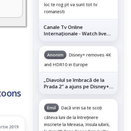
loc te rog pt va sunt tot tv
romanesti
Canale Tv Online
Internaționale - Watch live
channels legally
Anonim
Disney+ removes 4K
and HDR10 in Europe
„Diavolul se îmbracă de la
Prada 2” a ajuns pe Disney+,
toons
după succesul din
cinematografe
Emil
Dacă vrei sa te scoți
câteva luni de la întreținere
inscriete la Mireasa, Insula iubirii,
rtie 2019