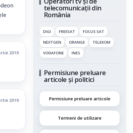
Operatori tv și de
lodeon
telecomunicații din
România
ele
DIGI
FREESAT
FOCUS SAT
NEXTGEN
ORANGE
TELEKOM
rtie 2019
VODAFONE
INES
Permisiune preluare
articole și politici
Permisiune preluare articole
rtie 2019
Termeni de utilizare