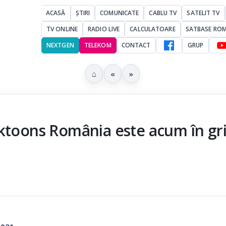
ACASĂ
ȘTIRI
COMUNICATE
CABLU TV
SATELIT TV
TV ONLINE
RADIO LIVE
CALCULATOARE
SATBASE RO
NEXTGEN
TELEKOM
CONTACT
GRUP
⌂
«
»
ktoons România este acum în gri