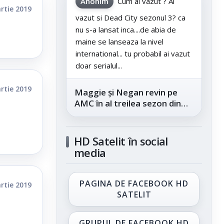
Anonim
Cum ai vazut ? Ai
rtie 2019
vazut si Dead City sezonul 3? ca
nu s-a lansat inca....de abia de
maine se lanseaza la nivel
international... tu probabil ai vazut
doar serialul...
rtie 2019
Maggie și Negan revin pe
AMC în al treilea sezon din
„The Walking Dead: Dead
City”, din...
HD Satelit în social
media
PAGINA DE FACEBOOK HD
rtie 2019
SATELIT
GRUPUL DE FACEBOOK HD