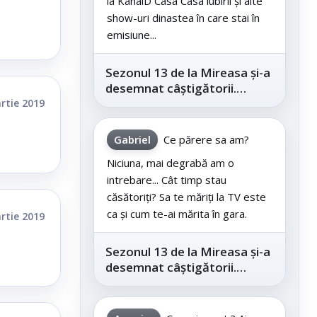
la KanalD Casa Casa iubirii și alte
show-uri dinastea în care stai în
emisiune...
Sezonul 13 de la Mireasa și-a
desemnat câștigătorii.
Telespectatorii au decis care
rtie 2019
este...
Gabriel
Ce părere sa am?
Niciuna, mai degrabă am o
intrebare... Cât timp stau
căsătoriți? Sa te măriți la TV este
ca și cum te-ai mărita în gara.
rtie 2019
Sezonul 13 de la Mireasa și-a
desemnat câștigătorii.
Telespectatorii au decis care
este...