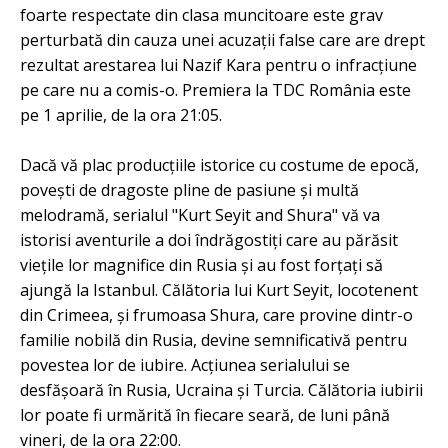
foarte respectate din clasa muncitoare este grav
perturbată din cauza unei acuzații false care are drept
rezultat arestarea lui Nazif Kara pentru o infracțiune
pe care nu a comis-o. Premiera la TDC România este
pe 1 aprilie, de la ora 21:05.
Dacă vă plac producțiile istorice cu costume de epocă,
povești de dragoste pline de pasiune și multă
melodramă, serialul "Kurt Seyit and Shura" vă va
istorisi aventurile a doi îndrăgostiți care au părăsit
viețile lor magnifice din Rusia și au fost forțați să
ajungă la Istanbul. Călătoria lui Kurt Seyit, locotenent
din Crimeea, și frumoasa Shura, care provine dintr-o
familie nobilă din Rusia, devine semnificativă pentru
povestea lor de iubire. Acțiunea serialului se
desfășoară în Rusia, Ucraina și Turcia. Călătoria iubirii
lor poate fi urmărită în fiecare seară, de luni până
vineri, de la ora 22:00.