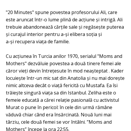
"20 Minutes" spune povestea profesorului Ali, care
este aruncat într-o lume plină de acțiune și intrigă. Ali
trebuie abandonează cărțile sale și regăsește puterea
și curajul interior pentru a-și elibera soția și
a-și recupera viața de familie.
Cu acțiunea în Turcia anilor 1970, serialul "Moms and
Mothers" dezvăluie povestea a două tinere femei ale
căror vieți devin întrețesute în mod neașteptat . Kader
locuiește într-un mic sat din Anatolia și nu mai dorește
nimic altceva decât o viață fericită cu Mustafa. Ea îsi
trăiește singură viața sa din Istanbul. Zeliha este o
femeie educată a cărei relație pasională cu activistul
Murat o pune în pericol: în cele din urmă rămâne
văduvă chiar când era însărcinată. Nouă luni mai
târziu, cele două femei se vor întâlni. ”Moms and
Mothers” începe la ora 22:55.