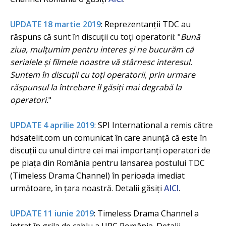
UPDATE 18 martie 2019
: Reprezentanții TDC au
răspuns că sunt în discuții cu toți operatorii: "
Bună
ziua, mulțumim pentru interes și ne bucurăm că
serialele și filmele noastre vă stârnesc interesul.
Suntem în discuții cu toți operatorii, prin urmare
răspunsul la întrebare îl găsiți mai degrabă la
operatori.
"
UPDATE 4 aprilie 2019
: SPI International a remis către
hdsatelit.com un comunicat în care anunță că este în
discuții cu unul dintre cei mai importanți operatori de
pe piața din România pentru lansarea postului TDC
(Timeless Drama Channel) în perioada imediat
următoare, în țara noastră. Detalii găsiți
AICI
.
UPDATE 11 iunie 2019
: Timeless Drama Channel a