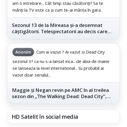
am o intrebare... Cât timp stau căsătoriți? Sa te
măriți la TV este ca și cum te-ai mărita în gara.
Sezonul 13 de la Mireasa și-a desemnat
câștigătorii. Telespectatorii au decis care
este...
Anonim
Cum ai vazut ? Ai vazut si Dead City
sezonul 3? ca nu s-a lansat inca....de abia de maine
se lanseaza la nivel international... tu probabil ai
vazut doar serialul...
Maggie și Negan revin pe AMC în al treilea
sezon din „The Walking Dead: Dead City”,
din...
HD Satelit în social media