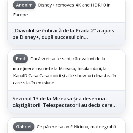
Anonim
Disney+ removes 4K and HDR10 in
Europe
„Diavolul se îmbracă de la Prada 2” a ajuns
pe Disney+, după succesul din
cinematografe
Emil
Dacă vrei sa te scoți câteva luni de la
întreținere inscriete la Mireasa, Insula iubirii, la
KanalD Casa Casa iubirii și alte show-uri dinastea în
care stai în emisiune...
Sezonul 13 de la Mireasa și-a desemnat
câștigătorii. Telespectatorii au decis care
este...
Gabriel
Ce părere sa am? Niciuna, mai degrabă