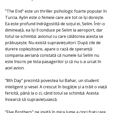
"The End" este un thriller psihologic foarte popular în
Turcia. Aylin este o femeie care are tot ce își dorește.
Ea este profund îndrăgostită de soțul ei, Selim. Într-o
dimineață, ea își îl conduce pe Selim la aeroport, dar
totul se schimbă: avionul cu care călătorea acesta se
prăbușește. Nu există supraviețuitori. După zile de
durere copleșitoare, apare o rază de speranță:
compania aeriană constată că numele lui Selim nu
este înscris pe lista pasagerilor și că nu s-a urcat în
acel avion.
"8th Day" prezintă povestea lui Bahar, un student
inteligent și vesel. A crescut în bogăție și a trăit o viață
fericită, până la o zi, când totul se schimbă. Acesta
încearcă să supraviețuiască.
"Five Brothers" ne invită în mica lume a cinci frați care