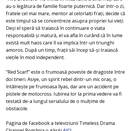
au o legătura de familie foarte puternică. Dar într-o zi,
fratele cel mai mare, mentor al celorlalți frați, decide că
este timpul să se concentreze asupra propriei lui vieți.
Deși el speră să traiască în continuare o viata
responsabilă și matură, el va afla în curând că în lume
există mult haos care îl va implica într-un triunghi
amoros. După un timp, frații săi încep să-și traiască
viețile în mod independent.
"Red Scarf" este o frumoasă poveste de dragoste între
doi tineri. Asiye, un spirit rebel dintr-un mic oraș, o
întâlnește pe frumoasa İlyas, dar are un accident pe
pistele de motocross. Iubirea lor la prima vedere va fi
testată de-a lungul serialului de o mulțime de
obstacole.
Pagina de Facebook a televiziunii Timeless Drama
Channel România o găsiți
AICI
.