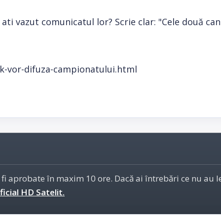
 ati vazut comunicatul lor? Scrie clar: "Cele două can
k-vor-difuza-campionatului.html
 fi aprobate în maxim 10 ore. Dacă ai întrebări ce nu au 
icial HD Satelit.