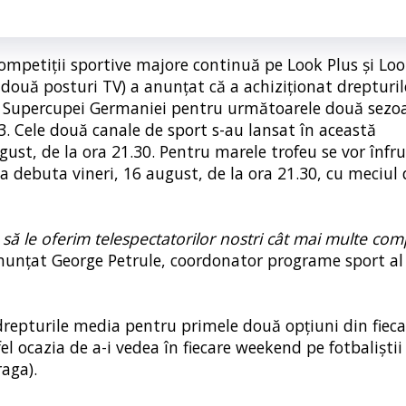
competiții sportive majore continuă pe Look Plus și Loo
ouă posturi TV) a anunțat că a achiziționat drepturil
 a Supercupei Germaniei pentru următoarele două sezo
 3. Cele două canale de sport s-au lansat în această
st, de la ora 21.30. Pentru marele trofeu se vor înfr
debuta vineri, 16 august, de la ora 21.30, cu meciul 
 să le oferim telespectatorilor nostri cât mai multe comp
anunțat George Petrule, coordonator programe sport al
 drepturile media pentru primele două opțiuni din fiec
el ocazia de a-i vedea în fiecare weekend pe fotbaliști
raga).