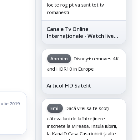
loc te rog pt va sunt tot tv
romanesti
Canale Tv Online
Internaționale - Watch live
channels legally
Anonim
Disney+ removes 4K
and HDR10 in Europe
Articol HD Satelit
iulie 2019
Emil
Dacă vrei sa te scoți
câteva luni de la întreținere
inscriete la Mireasa, Insula iubirii,
la KanalD Casa Casa iubirii și alte