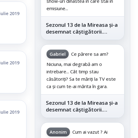
show-uri dinastea în care stai în
emisiune...
iulie 2019
Sezonul 13 de la Mireasa și-a
desemnat câștigătorii.
Telespectatorii au decis care
este...
Gabriel
Ce părere sa am?
iulie 2019
Niciuna, mai degrabă am o
intrebare... Cât timp stau
căsătoriți? Sa te măriți la TV este
ca și cum te-ai mărita în gara.
Sezonul 13 de la Mireasa și-a
desemnat câștigătorii.
iulie 2019
Telespectatorii au decis care
este...
Anonim
Cum ai vazut ? Ai