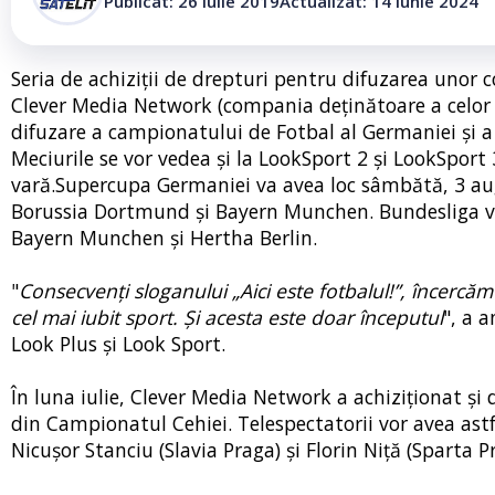
Publicat: 26 iulie 2019
Actualizat: 14 iunie 2024
Seria de achiziții de drepturi pentru difuzarea unor 
Clever Media Network (compania deținătoare a celor d
difuzare a campionatului de Fotbal al Germaniei și
Meciurile se vor vedea și la LookSport 2 și LookSport
vară.
Supercupa Germaniei va avea loc sâmbătă, 3 augu
Borussia Dortmund și Bayern Munchen. Bundesliga va 
Bayern Munchen și Hertha Berlin.
"
Consecvenți sloganului „Aici este fotbalul!”, încercăm
cel mai iubit sport. Și acesta este doar începutul
", a 
Look Plus și Look Sport.
În luna iulie, Clever Media Network a achiziționat și
din Campionatul Cehiei. Telespectatorii vor avea astf
Nicușor Stanciu (Slavia Praga) și Florin Niță (Sparta P