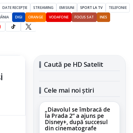
DATE RECEPȚIE
STREAMING
EMISIUNI
SPORT LA TV
TELEFONIE
MÂNIA
DIGI
ORANGE
VODAFONE
FOCUS SAT
INES
Caută pe HD Satelit
i
Cele mai noi știri
„Diavolul se îmbracă de
la Prada 2” a ajuns pe
Disney+, după succesul
din cinematografe