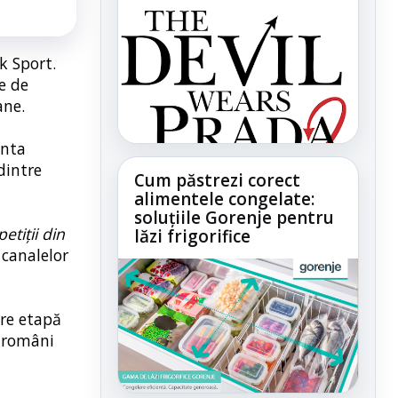
k Sport.
e de
ane.
unta
dintre
Cum păstrezi corect
alimentele congelate:
soluțiile Gorenje pentru
etiții din
lăzi frigorifice
 canalelor
are etapă
i români