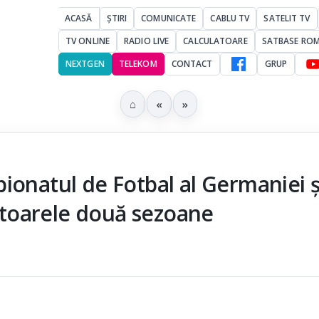
ACASĂ
ȘTIRI
COMUNICATE
CABLU TV
SATELIT TV
TV ONLINE
RADIO LIVE
CALCULATOARE
SATBASE RO
NEXTGEN
TELEKOM
CONTACT
GRUP
⌂
«
»
ionatul de Fotbal al Germaniei ș
toarele două sezoane