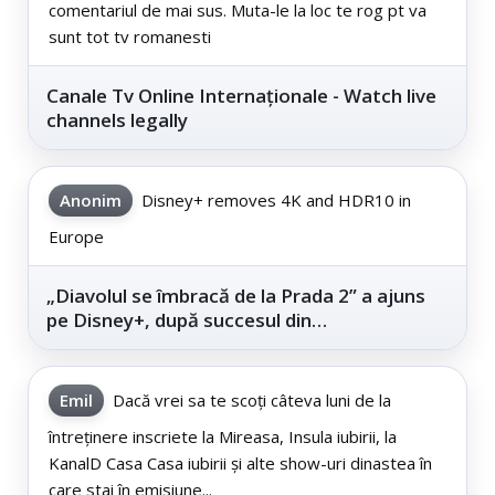
comentariul de mai sus. Muta-le la loc te rog pt va
sunt tot tv romanesti
Canale Tv Online Internaționale - Watch live
channels legally
Anonim
Disney+ removes 4K and HDR10 in
Europe
„Diavolul se îmbracă de la Prada 2” a ajuns
pe Disney+, după succesul din
cinematografe
Emil
Dacă vrei sa te scoți câteva luni de la
întreținere inscriete la Mireasa, Insula iubirii, la
KanalD Casa Casa iubirii și alte show-uri dinastea în
care stai în emisiune...