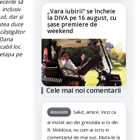
ecerile să
 inclusiv
„Vara iubirii” se încheie
ud, dar și
la DIVA pe 16 august, cu
utea duce
șase premiere de
weekend
câștigător
i Dana
abil loc
n etapa pe
Cele mai noi comentarii
Anonim
Salut, amice. Vezi ca
ai mutat aici din greseala si tv din
R. Moldova, nu cum ai scris in
comentariul de mai sus. Muta-le la