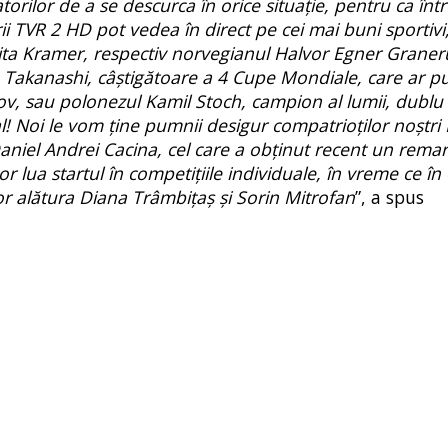
orilor de a se descurca în orice situație, pentru ca într
i TVR 2 HD pot vedea în direct pe cei mai buni sportivi,
Marita Kramer, respectiv norvegianul Halvor Egner Graner
 Takanashi, câștigătoare a 4 Cupe Mondiale, care ar p
nov, sau polonezul Kamil Stoch, campion al lumii, dublu 
al! Noi le vom ține pumnii desigur compatrioților noștr
niel Andrei Cacina, cel care a obținut recent un remarc
or lua startul în competițiile individuale, în vreme ce î
 vor alătura Diana Trâmbițaș și Sorin Mitrofan
”, a spus