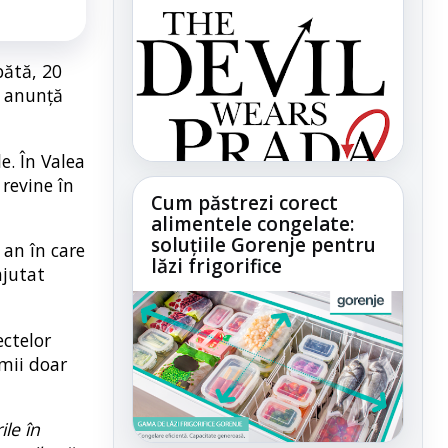
bătă, 20
, anunță
e. În Valea
revine în
Cum păstrezi corect
alimentele congelate:
soluțiile Gorenje pentru
 an în care
lăzi frigorifice
ajutat
ectelor
umii doar
le în