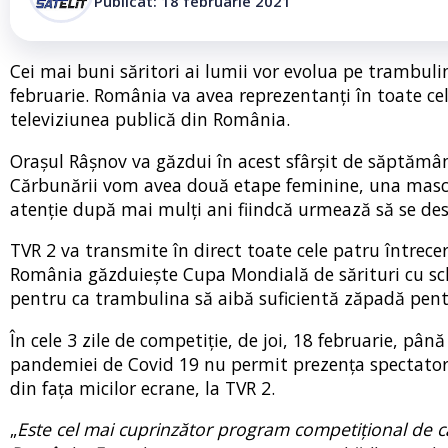
Publicat: 18 februarie 2021
Cei mai buni săritori ai lumii vor evolua pe trambuli
februarie. România va avea reprezentanți în toate cel
televiziunea publică din România.
Oraşul Râşnov va găzdui în acest sfârșit de săptămân
Cărbunării vom avea două etape feminine, una masculi
atenție după mai mulți ani fiindcă urmează să se des
TVR 2 va transmite în direct toate cele patru întreceri
România găzduiește Cupa Mondială de sărituri cu schi
pentru ca trambulina să aibă suficientă zăpadă pent
În cele 3 zile de competiție, de joi, 18 februarie, până
pandemiei de Covid 19 nu permit prezenţa spectatoril
din fața micilor ecrane, la TVR 2.
„
Este cel mai cuprinzător program competițional de câ