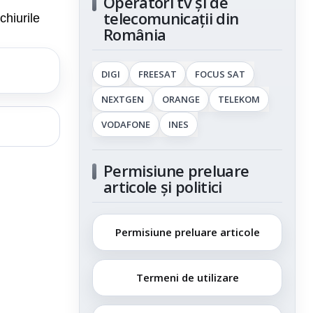
Operatori tv și de
telecomunicații din
chiurile
România
DIGI
FREESAT
FOCUS SAT
NEXTGEN
ORANGE
TELEKOM
VODAFONE
INES
Permisiune preluare
articole și politici
Permisiune preluare articole
Termeni de utilizare