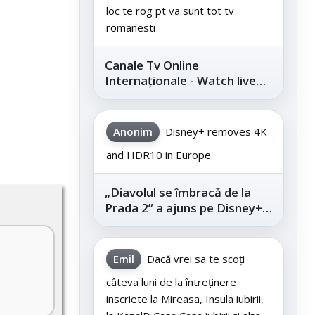
loc te rog pt va sunt tot tv
romanesti
Canale Tv Online
Internaționale - Watch live
channels legally
Anonim
Disney+ removes 4K
and HDR10 in Europe
„Diavolul se îmbracă de la
Prada 2” a ajuns pe Disney+,
după succesul din
cinematografe
Emil
Dacă vrei sa te scoți
câteva luni de la întreținere
inscriete la Mireasa, Insula iubirii,