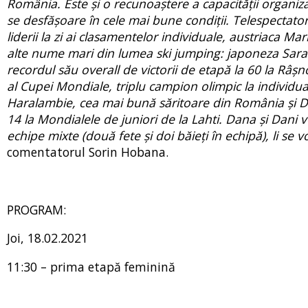
România. Este și o recunoaștere a capacității organizat
se desfășoare în cele mai bune condiții. Telespectatori
liderii la zi ai clasamentelor individuale, austriaca 
alte nume mari din lumea ski jumping: japoneza Sara
recordul său overall de victorii de etapă la 60 la Râș
al Cupei Mondiale, triplu campion olimpic la individu
Haralambie, cea mai bună săritoare din România și Da
14 la Mondialele de juniori de la Lahti. Dana și Dani v
echipe mixte (două fete și doi băieți în echipă), li se
comentatorul Sorin Hobana.
PROGRAM:
Joi, 18.02.2021
11:30 – prima etapă feminină