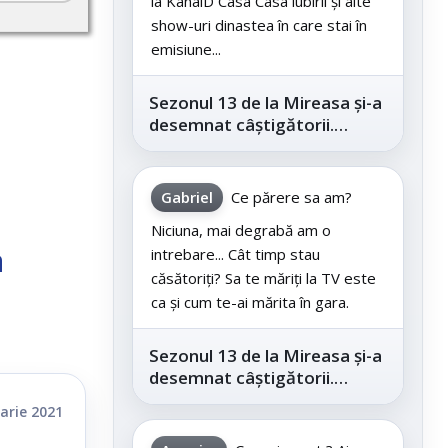
la KanalD Casa Casa iubirii și alte
show-uri dinastea în care stai în
emisiune...
Sezonul 13 de la Mireasa și-a
desemnat câștigătorii.
Telespectatorii au decis care
este...
Gabriel
Ce părere sa am?
Niciuna, mai degrabă am o
a
intrebare... Cât timp stau
căsătoriți? Sa te măriți la TV este
ca și cum te-ai mărita în gara.
Sezonul 13 de la Mireasa și-a
desemnat câștigătorii.
Telespectatorii au decis care
arie 2021
este...