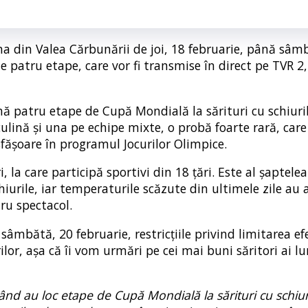
na din Valea Cărbunării de joi, 18 februarie, până sâm
e patru etape, care vor fi transmise în direct pe TVR 2
ă patru etape de Cupă Mondială la sărituri cu schiuril
nă și una pe echipe mixte, o probă foarte rară, care 
fășoare în programul Jocurilor Olimpice.
, la care participă sportivi din 18 țări. Este al şaptelea
urile, iar temperaturile scăzute din ultimele zile au 
ru spectacol.
 sâmbătă, 20 februarie, restricțiile privind limitarea ef
or, așa că îi vom urmări pe cei mai buni săritori ai l
nd au loc etape de Cupă Mondială la sărituri cu schiuri