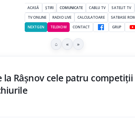
ACASĂ
ȘTIRI
COMUNICATE
CABLU TV
SATELIT TV
TV ONLINE
RADIO LIVE
CALCULATOARE
SATBASE RO
NEXTGEN
TELEKOM
CONTACT
GRUP
⌂
«
»
e la Râșnov cele patru competiții
hiurile