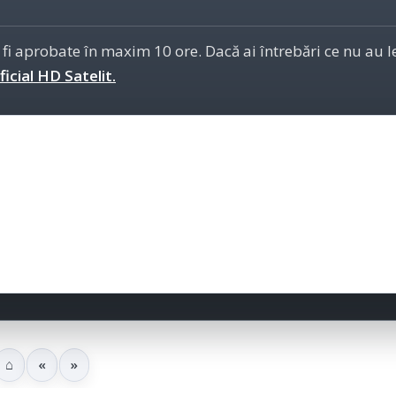
 fi aprobate în maxim 10 ore. Dacă ai întrebări ce nu au 
icial HD Satelit.
⌂
«
»