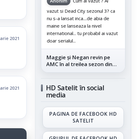
Anonim
Cum ai vazut ? Ai
vazut si Dead City sezonul 3? ca
nu s-a lansat inca....de abia de
maine se lanseaza la nivel
international... tu probabil ai vazut
arie 2021
doar serialul...
Maggie și Negan revin pe
AMC în al treilea sezon din
„The Walking Dead: Dead
City”, din...
HD Satelit în social
arie 2021
media
PAGINA DE FACEBOOK HD
SATELIT
GRUPUL DE FACEBOOK HD