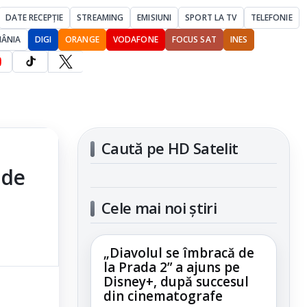
DATE RECEPȚIE
STREAMING
EMISIUNI
SPORT LA TV
TELEFONIE
MÂNIA
DIGI
ORANGE
VODAFONE
FOCUS SAT
INES
Caută pe HD Satelit
 de
Cele mai noi știri
„Diavolul se îmbracă de
la Prada 2” a ajuns pe
Disney+, după succesul
din cinematografe