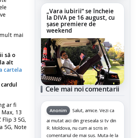
ele
„Vara iubirii” se încheie
ive
la DIVA pe 16 august, cu
șase premiere de
weekend
i mult mai
ii să o
la alt
a cartela
 cardul
Cele mai noi comentarii
g ar fi
Anonim
Salut, amice. Vezi ca
o Max, 13
 Flip 3 5G,
ai mutat aici din greseala si tv din
ra 5G, Note
R. Moldova, nu cum ai scris in
comentariul de mai sus. Muta-le la