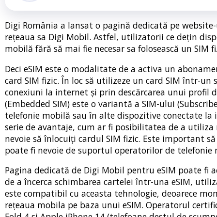
Digi România a lansat o pagină dedicată pe website-
rețeaua sa Digi Mobil. Astfel, utilizatorii ce dețin d
mobilă fără să mai fie necesar sa folosească un SIM fiz
Deci eSIM este o modalitate de a activa un abonament
card SIM fizic. În loc să utilizeze un card SIM într-un
conexiuni la internet și prin descărcarea unui profi
(Embedded SIM) este o variantă a SIM-ului (Subscriber
telefonie mobilă sau în alte dispozitive conectate la
serie de avantaje, cum ar fi posibilitatea de a utiliz
nevoie să înlocuiți cardul SIM fizic. Este important să
poate fi nevoie de suportul operatorilor de telefonie
Pagina dedicată de Digi Mobil pentru eSIM poate fi a
de a încerca schimbarea cartelei într-una eSIM, utiliz
este compatibil cu aceasta tehnologie, deoarece mom
rețeaua mobila pe baza unui eSIM. Operatorul certi
Fold 4 si Apple iPhone 14 (telefoane destul de scump