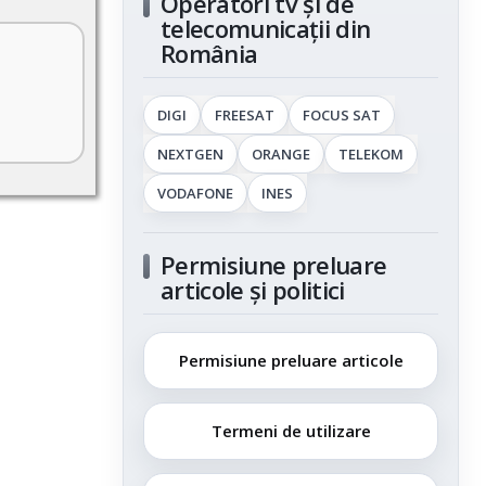
Operatori tv și de
telecomunicații din
România
DIGI
FREESAT
FOCUS SAT
NEXTGEN
ORANGE
TELEKOM
VODAFONE
INES
Permisiune preluare
articole și politici
Permisiune preluare articole
Termeni de utilizare