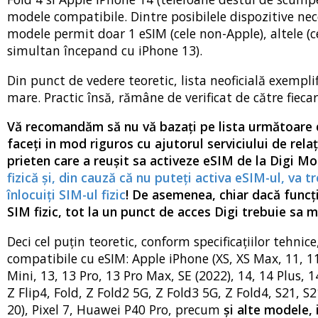
modele compatibile. Dintre posibilele dispozitive nece
modele permit doar 1 eSIM (cele non-Apple), altele (c
simultan începand cu iPhone 13).
Din punct de vedere teoretic, lista neoficială exempli
mare. Practic însă, rămâne de verificat de către fiec
Vă recomandăm să nu vă bazați pe lista următoare dec
faceți in mod riguros cu ajutorul serviciului de relaț
prieten care a reușit sa activeze eSIM de la Digi Mo
fizică și, din cauză că nu puteți activa eSIM-ul, va 
înlocuiți SIM-ul fizic
! De asemenea, chiar dacă funcțio
SIM fizic, tot la un punct de acces Digi trebuie sa m
Deci cel puțin teoretic, conform specificațiilor tehni
compatibile cu eSIM: Apple iPhone (XS, XS Max, 11, 11
Mini, 13, 13 Pro, 13 Pro Max, SE (2022), 14, 14 Plus, 1
Z Flip4, Fold, Z Fold2 5G, Z Fold3 5G, Z Fold4, S21, S
20), Pixel 7, Huawei P40 Pro, precum
și alte modele, 