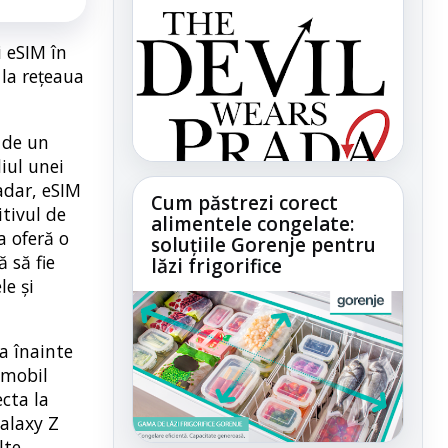
 eSIM în
 la rețeaua
 de un
diul unei
adar, eSIM
Cum păstrezi corect
itivul de
alimentele congelate:
a oferă o
soluțiile Gorenje pentru
 să fie
lăzi frigorifice
le și
a înainte
r mobil
cta la
alaxy Z
lte