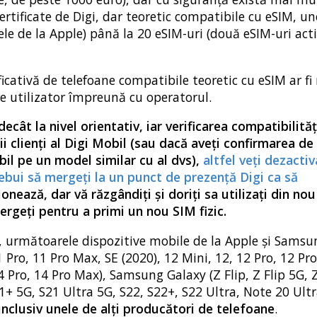
rtificate de Digi, dar teoretic compatibile cu eSIM, un
ele de la Apple) până la 20 eSIM-uri (două eSIM-uri act
ficativă de telefoane compatibile teoretic cu eSIM ar f
are utilizator împreună cu operatorul.
ât la nivel orientativ, iar verificarea compatibilităț
ii clienți al Digi Mobil (sau dacă aveți confirmarea de 
bil pe un model similar cu al dvs),
altfel veți dezactiv
trebui să mergeți la un punct de prezență Digi ca să
nează, dar vă răzgândiți și doriți sa utilizați din nou
ergeți pentru a primi un nou SIM fizic.
ce, următoarele dispozitive mobile de la Apple și Samsun
 Pro, 11 Pro Max, SE (2020), 12 Mini, 12, 12 Pro, 12 Pr
4 Pro, 14 Pro Max), Samsung Galaxy (Z Flip, Z Flip 5G, Z
21+ 5G, S21 Ultra 5G, S22, S22+, S22 Ultra, Note 20 Ult
inclusiv unele de alți producători de telefoane
.