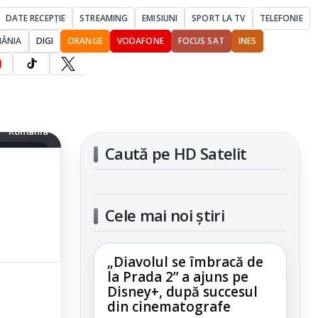
DATE RECEPȚIE
STREAMING
EMISIUNI
SPORT LA TV
TELEFONIE
MÂNIA
DIGI
ORANGE
VODAFONE
FOCUS SAT
INES
 HD Satelit
România
Caută pe HD Satelit
articolul
Cele mai noi știri
„Diavolul se îmbracă de
la Prada 2” a ajuns pe
Disney+, după succesul
din cinematografe