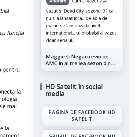
Anonim
Cum ai vazut ? Ai
bilă
vazut si Dead City sezonul 3? ca
nu s-a lansat inca....de abia de
maine se lanseaza la nivel
cu funcția
international... tu probabil ai vazut
doar serialul...
Maggie și Negan revin pe
AMC în al treilea sezon din
t) pentru
„The Walking Dead: Dead
City”, din...
HD Satelit în social
onecta la
media
nologia
ele mai
PAGINA DE FACEBOOK HD
SATELIT
e la
hipament
GRUPUL DE FACEBOOK HD