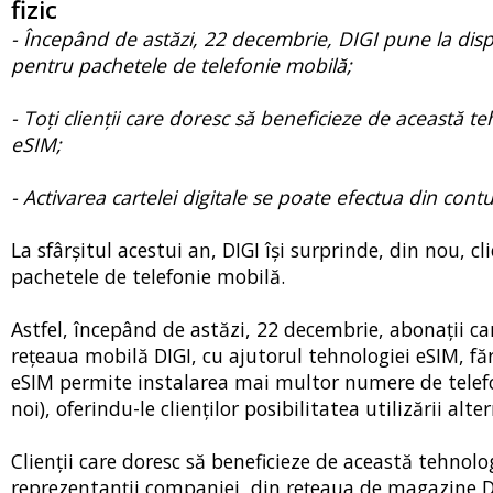
fizic
- Începând de astăzi, 22 decembrie, DIGI pune la dispoz
pentru pachetele de telefonie mobilă;
- Toți clienții care doresc să beneficieze de această 
eSIM;
- Activarea cartelei digitale se poate efectua din contu
La sfârșitul acestui an, DIGI își surprinde, din nou, c
pachetele de telefonie mobilă.
Astfel, începând de astăzi, 22 decembrie, abonații ca
rețeaua mobilă DIGI, cu ajutorul tehnologiei eSIM, făr
eSIM permite instalarea mai multor numere de telef
noi), oferindu-le clienților posibilitatea utilizării alte
Clienții care doresc să beneficieze de această tehnolo
reprezentanții companiei, din rețeaua de magazine D