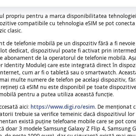
ul propriu pentru a marca disponibilitatea tehnologiei
ispozitive compatibile cu tehnologia eSIM se pot conecta
ic clasic.
 de telefonie mobilă pe un dispozitiv fără a fi nevoie
 slot dedicat, dispozitivul poate fi activat prin interme
l de abonament de la operatorul de telefonie mobilă. Aș
 Identity Module) care este integrată direct în dispoz
 internet, cum ar fi o tabletă sau o smartwatch. Aceast
a mai multe numere de telefon pe același dispozitiv, fără
 rețineți că eSIM nu este disponibil pe toate dispozitive
 mobilă pentru a putea utiliza această funcție.
ccesată aici:
https://www.digi.ro/esim
. De menționat c
atorii trebuie sa verifice temeinic dacă dispozitivul lo
entan există puține telefoane mobile care se pot cone
fică doar 3 modele Samsung Galaxy Z Flip 4, Samsung G
e, de peste 1000 euro), dar cu siguranță există mai mu