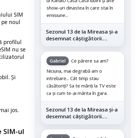
la KanalD Casa Casa iubirii și alte
show-uri dinastea în care stai în
hiului SIM
emisiune...
e pe noul
Sezonul 13 de la Mireasa și-a
desemnat câștigătorii.
 profilul
Telespectatorii au decis care
 eSIM nu se
este...
ilizatorul
Gabriel
Ce părere sa am?
Niciuna, mai degrabă am o
bil. Și
intrebare... Cât timp stau
căsătoriți? Sa te măriți la TV este
ca și cum te-ai mărita în gara.
Sezonul 13 de la Mireasa și-a
mai jos.
desemnat câștigătorii.
Telespectatorii au decis care
este...
e SIM-ul