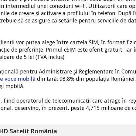
n intermediul unei conexiuni wi-fi. Utilizatorii care o
ile de creare și activare a profilului în telefon. După 
 trebuie să se asigure că setările pentru serviciile de da
ienții vor putea alege între cartela SIM, în format fizic
cție de preferințe. Primul eSIM este oferit gratuit, iar 
loare de 5 lei (TVA inclus).
ţională pentru Administrare şi Reglementare în Comun
de voce mobilă
din țară: 98,8% din populația României,
 și mobilă.
i, fiind operatorul de telecomunicații care atrage în re
ațional, deservind, în prezent, peste 4,715 milioane de 
HD Satelit România