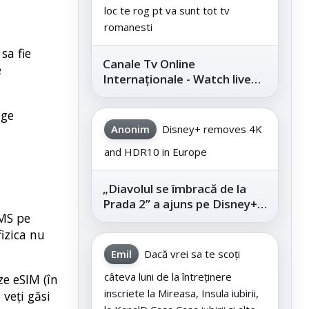
loc te rog pt va sunt tot tv
romanesti
sa fie
Canale Tv Online
e
Internaționale - Watch live
channels legally
ege
Anonim
Disney+ removes 4K
and HDR10 in Europe
„Diavolul se îmbracă de la
Prada 2” a ajuns pe Disney+,
SMS pe
după succesul din
izica nu
cinematografe
Emil
Dacă vrei sa te scoți
câteva luni de la întreținere
ze eSIM (în
inscriete la Mireasa, Insula iubirii,
 veți găsi