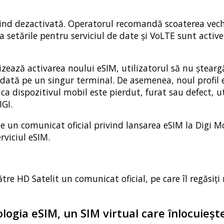
 fiind dezactivată. Operatorul recomandă scoaterea vec
ca setările pentru serviciul de date și VoLTE sunt activ
ază activarea noului eSIM, utilizatorul să nu șteargă
ă dată pe un singur terminal. De asemenea, noul profil
ca dispozitivul mobil este pierdut, furat sau defect, ut
IGI.
 un comunicat oficial privind lansarea eSIM la Digi Mo
rviciul eSIM.
tre HD Satelit un comunicat oficial, pe care îl regăsiți 
logia eSIM, un SIM virtual care înlocuieșt