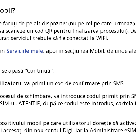
obil?
făcuți de pe alt dispozitiv (nu pe cel pe care urmează 
 sa scaneze un cod QR pentru finalizarea procesului). D
at serviciul trebuie să fie conectat la WIFI.
 în
Serviciile mele
, apoi in secțiunea Mobil, de unde al
i se apasă "Continuă".
ilizatorul va primi un cod de confirmare prin SMS.
procesul de schimbare, va introduce codul primit prin 
IM-ul. ATENTIE, după ce codul este introdus, cartela f
ozitivului mobil pe care utilizatorul dorește să active
i accesați din nou contul Digi, iar la Administrare eSIM