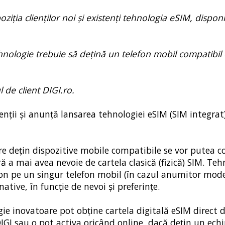
iția clienților noi și existenți tehnologia eSIM, disponi
tehnologie trebuie să dețină un telefon mobil compatibil 
l de client DIGI.ro.
lienții și anunță lansarea tehnologiei eSIM (SIM integra
re dețin dispozitive mobile compatibile se vor putea c
ă a mai avea nevoie de cartela clasică (fizică) SIM. Teh
on pe un singur telefon mobil (în cazul anumitor mod
rnative, în funcție de nevoi și preferințe.
gie inovatoare pot obține cartela digitală eSIM direct d
IGI sau o pot activa oricând online, dacă dețin un ec