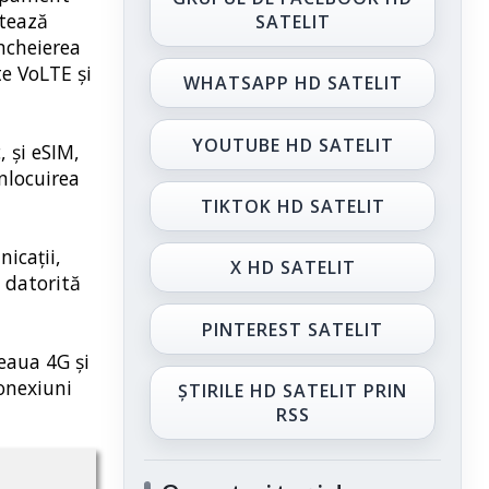
ptează
SATELIT
încheierea
te VoLTE și
WHATSAPP HD SATELIT
YOUTUBE HD SATELIT
, și eSIM,
înlocuirea
TIKTOK HD SATELIT
icaţii,
X HD SATELIT
 datorită
PINTEREST SATELIT
țeaua 4G și
conexiuni
ȘTIRILE HD SATELIT PRIN
RSS