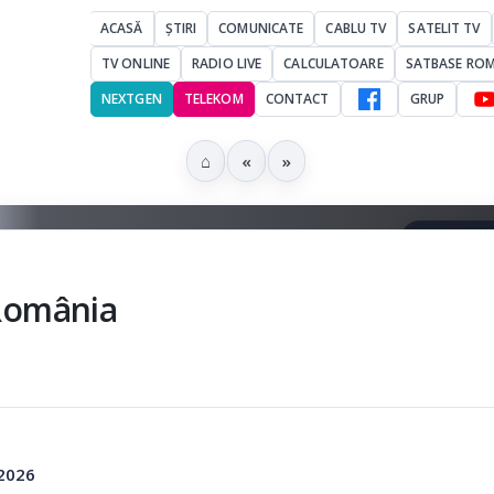
ACASĂ
ȘTIRI
COMUNICATE
CABLU TV
SATELIT TV
TV ONLINE
RADIO LIVE
CALCULATOARE
SATBASE RO
NEXTGEN
TELEKOM
CONTACT
GRUP
⌂
«
»
Digi - Imagine remisă într-un
comunicat anterior
pentru publicare pe
▶ Ascultă 
 România
 2026