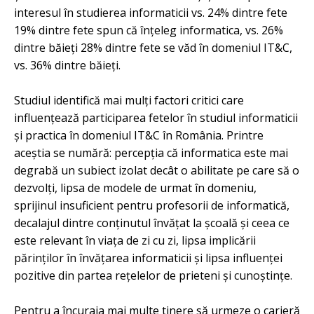
interesul în studierea informaticii vs. 24% dintre fete
19% dintre fete spun că înțeleg informatica, vs. 26%
dintre băieți 28% dintre fete se văd în domeniul IT&C,
vs. 36% dintre băieți.
Studiul identifică mai mulți factori critici care
influențează participarea fetelor în studiul informaticii
și practica în domeniul IT&C în România. Printre
aceștia se numără: percepția că informatica este mai
degrabă un subiect izolat decât o abilitate pe care să o
dezvolți, lipsa de modele de urmat în domeniu,
sprijinul insuficient pentru profesorii de informatică,
decalajul dintre conținutul învățat la școală și ceea ce
este relevant în viața de zi cu zi, lipsa implicării
părinților în învățarea informaticii și lipsa influenței
pozitive din partea rețelelor de prieteni și cunoștințe.
Pentru a încuraja mai multe tinere să urmeze o carieră