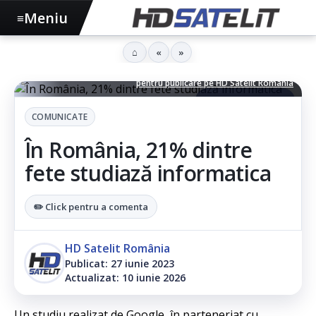
Meniu
≡
⌂
«
»
Infografic remis in comunicat de către reprezentanții Google
pentru publicare pe HD Satelit România
▶ Ascultă articolul
COMUNICATE
În România, 21% dintre
fete studiază informatica
✏️ Click pentru a comenta
HD Satelit România
Publicat: 27 iunie 2023
Actualizat: 10 iunie 2026
Un studiu realizat de Google, în parteneriat cu