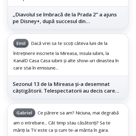
„Diavolul se îmbracă de la Prada 2” a ajuns
pe Disney+, după succesul din
cinematografe
Emil
Dacă vrei sa te scoți câteva luni de la
întreținere inscriete la Mireasa, Insula iubirii, la
KanalD Casa Casa iubirii și alte show-uri dinastea în
care stai în emisiune...
Sezonul 13 de la Mireasa și-a desemnat
câștigătorii. Telespectatorii au decis care
este...
Gabriel
Ce părere sa am? Niciuna, mai degrabă
am o intrebare... Cât timp stau căsătoriți? Sa te
măriți la TV este ca și cum te-ai mărita în gara.