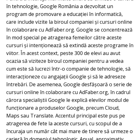
în tehnologie, Google România a dezvoltat un
program de promovare a educației în informatică,
care include vizite la biroul companiei și cursuri online
în colaborare cu AdFaber.org. Google se concentrează
în mod special pe atragerea femeilor către aceste
cursuri și intenționează să extindă aceste programe în
viitor. În acest context, peste 300 de elevi au avut
ocazia să viziteze biroul companiei pentru a vedea
cum este să lucrezi într-o companie de tehnologie, să
interacționeze cu angajații Google și să le adreseze
întrebări. De asemenea, Google desfășoară o serie de
cursuri online în colaborare cu AdFaber.org, în cadrul
cărora specialiștii Google le explică elevilor modul de
funcționare a produselor Google, precum Cloud,
Maps sau Translate. Accentul principal este pus pe
atragerea de fete la aceste cursuri, cu scopul de a
încuraja un număr cât mai mare de tinere să urmeze o
carieră în domeniul tehnologic. Anual, aproximativ