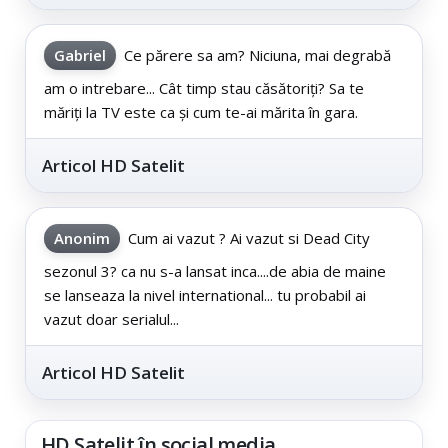
Gabriel
Ce părere sa am? Niciuna, mai degrabă
am o intrebare... Cât timp stau căsătoriți? Sa te
măriți la TV este ca și cum te-ai mărita în gara.
Articol HD Satelit
Anonim
Cum ai vazut ? Ai vazut si Dead City
sezonul 3? ca nu s-a lansat inca....de abia de maine
se lanseaza la nivel international... tu probabil ai
vazut doar serialul...
Articol HD Satelit
HD Satelit în social media