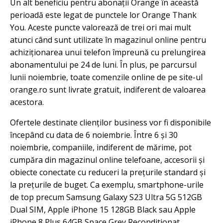
Un alt beneficiu pentru abonații Orange în această
perioadă este legat de punctele lor Orange Thank
You. Aceste puncte valorează de trei ori mai mult
atunci când sunt utilizate în magazinul online pentru
achiziționarea unui telefon împreună cu prelungirea
abonamentului pe 24 de luni. În plus, pe parcursul
lunii noiembrie, toate comenzile online de pe site-ul
orange.ro sunt livrate gratuit, indiferent de valoarea
acestora.
Ofertele destinate clienților business vor fi disponibile
începând cu data de 6 noiembrie. Între 6 și 30
noiembrie, companiile, indiferent de mărime, pot
cumpăra din magazinul online telefoane, accesorii și
obiecte conectate cu reduceri la prețurile standard și
la prețurile de buget. Ca exemplu, smartphone-urile
de top precum Samsung Galaxy S23 Ultra 5G 512GB
Dual SIM, Apple iPhone 15 128GB Black sau Apple
iPhone 8 Plus 64GB Space Grey Reconditionat