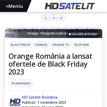
Meniu
≡
⌂
«
»
Orange - Fotografie realizată de HD Satelit România
▶ Ascultă articolul
BLACK FRIDAY
ORANGE
ORANGE TV
TELEFONIE
Orange România a lansat
ofertele de Black Friday
2023
9 comentarii
HD Satelit România
Publicat: 1 noiembrie 2023