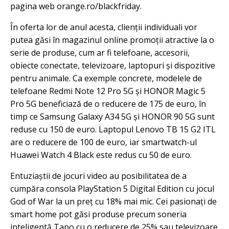
pagina web orange.ro/blackfriday.
În oferta lor de anul acesta, clienții individuali vor
putea găsi în magazinul online promoții atractive la o
serie de produse, cum ar fi telefoane, accesorii,
obiecte conectate, televizoare, laptopuri și dispozitive
pentru animale. Ca exemple concrete, modelele de
telefoane Redmi Note 12 Pro 5G și HONOR Magic 5
Pro 5G beneficiază de o reducere de 175 de euro, în
timp ce Samsung Galaxy A34 5G și HONOR 90 5G sunt
reduse cu 150 de euro. Laptopul Lenovo TB 15 G2 ITL
are o reducere de 100 de euro, iar smartwatch-ul
Huawei Watch 4 Black este redus cu 50 de euro.
Entuziaștii de jocuri video au posibilitatea de a
cumpăra consola PlayStation 5 Digital Edition cu jocul
God of War la un preț cu 18% mai mic. Cei pasionați de
smart home pot găsi produse precum soneria
inteligentă Tapo cu o reducere de 25% sau televizoare