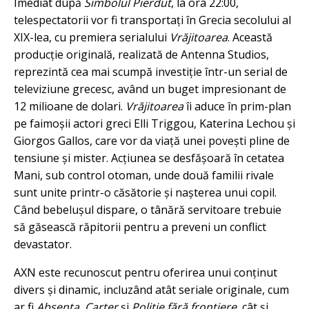
Imediat după
Simbolul Pierdut
, la ora 22:00,
telespectatorii vor fi transportați în Grecia secolului al
XIX-lea, cu premiera serialului
Vrăjitoarea
. Această
producție originală, realizată de Antenna Studios,
reprezintă cea mai scumpă investiție într-un serial de
televiziune grecesc, având un buget impresionant de
12 milioane de dolari.
Vrăjitoarea
îi aduce în prim-plan
pe faimoșii actori greci Elli Triggou, Katerina Lechou și
Giorgos Gallos, care vor da viață unei povești pline de
tensiune și mister. Acțiunea se desfășoară în cetatea
Mani, sub control otoman, unde două familii rivale
sunt unite printr-o căsătorie și nașterea unui copil.
Când bebelușul dispare, o tânără servitoare trebuie
să găsească răpitorii pentru a preveni un conflict
devastator.
AXN este recunoscut pentru oferirea unui conținut
divers și dinamic, incluzând atât seriale originale, cum
ar fi
Absența
,
Carter
și
Poliție fără frontiere
, cât și