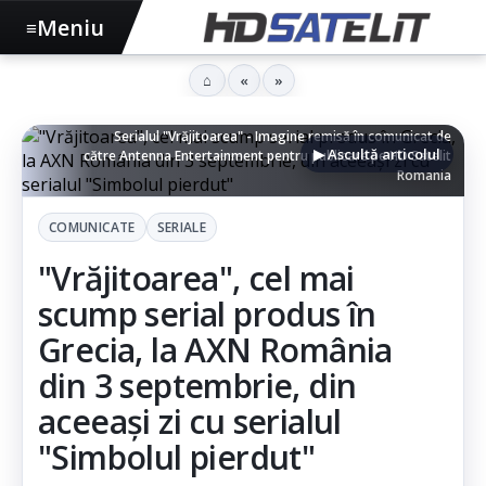
Meniu
≡
⌂
«
»
Serialul "Vrăjitoarea" - Imagine remisă în comunicat de
▶ Ascultă articolul
către
Antenna Entertainment pentru publicare pe HD Satelit
Romania
COMUNICATE
SERIALE
"Vrăjitoarea", cel mai
scump serial produs în
Grecia, la AXN România
din 3 septembrie, din
aceeași zi cu serialul
"Simbolul pierdut"