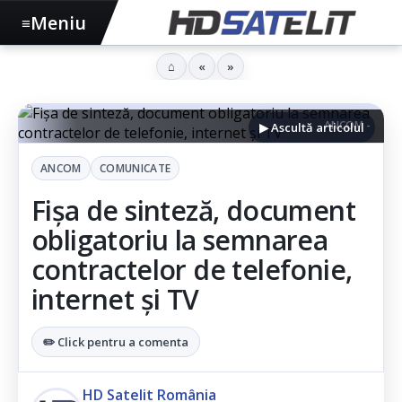
Meniu
≡
⌂
«
»
ANCOM -
▶ Ascultă articolul
ANCOM
COMUNICATE
Fișa de sinteză, document
obligatoriu la semnarea
contractelor de telefonie,
internet și TV
✏️ Click pentru a comenta
HD Satelit România