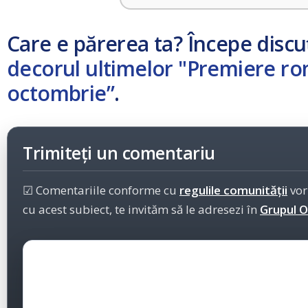
Care e părerea ta? Începe discu
decorul ultimelor "Premiere rom
octombrie”
.
Trimiteți un comentariu
☑ Comentariile conforme cu
regulile comunității
vor
cu acest subiect, te invităm să le adresezi în
Grupul Of