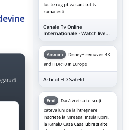
loc te rog pt va sunt tot tv
romanesti
devine
Canale Tv Online
Internaționale - Watch live
channels legally
Anonim
Disney+ removes 4K
and HDR10 in Europe
Articol HD Satelit
legătură
Emil
Dacă vrei sa te scoți
câteva luni de la întreținere
inscriete la Mireasa, Insula iubirii,
la KanalD Casa Casa iubirii și alte