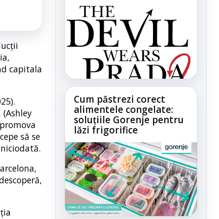
ucții
ia,
nd capitala
Cum păstrezi corect
25).
alimentele congelate:
 (Ashley
soluțiile Gorenje pentru
a promova
lăzi frigorifice
ncepe să se
 niciodată.
arcelona,
 descoperă,
ția