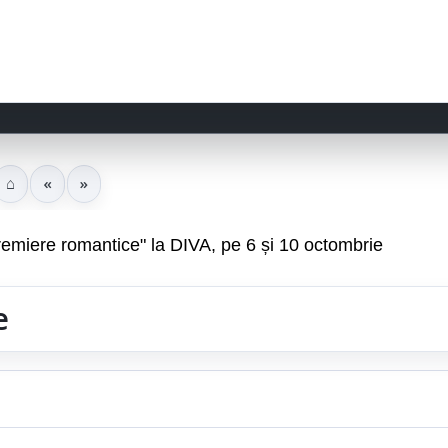
⌂
«
»
remiere romantice" la DIVA, pe 6 și 10 octombrie
e