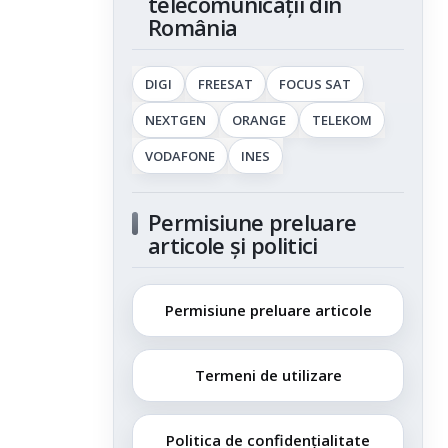
telecomunicații din
România
DIGI
FREESAT
FOCUS SAT
NEXTGEN
ORANGE
TELEKOM
VODAFONE
INES
Permisiune preluare
articole și politici
Permisiune preluare articole
Termeni de utilizare
Politica de confidențialitate