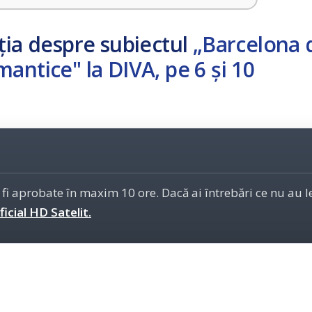
ția despre subiectul
„Barcelona 
antice" la DIVA, pe 6 și 10
 fi aprobate în maxim 10 ore. Dacă ai întrebări ce nu au 
icial HD Satelit.