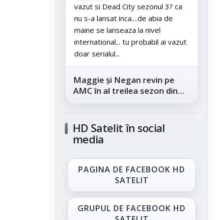
vazut si Dead City sezonul 3? ca
nu s-a lansat inca....de abia de
maine se lanseaza la nivel
international... tu probabil ai vazut
doar serialul...
Maggie și Negan revin pe
AMC în al treilea sezon din
„The Walking Dead: Dead
City”, din...
HD Satelit în social
media
PAGINA DE FACEBOOK HD
SATELIT
GRUPUL DE FACEBOOK HD
SATELIT