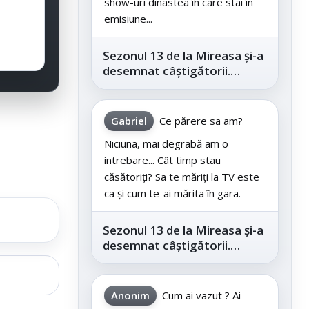
show-uri dinastea în care stai în
emisiune...
Sezonul 13 de la Mireasa și-a
desemnat câștigătorii.
Telespectatorii au decis care
este...
Gabriel
Ce părere sa am?
Niciuna, mai degrabă am o
intrebare... Cât timp stau
căsătoriți? Sa te măriți la TV este
ca și cum te-ai mărita în gara.
Sezonul 13 de la Mireasa și-a
desemnat câștigătorii.
Telespectatorii au decis care
este...
Anonim
Cum ai vazut ? Ai