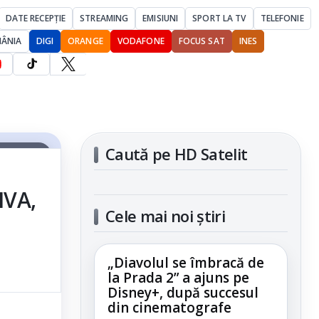
DATE RECEPȚIE
STREAMING
EMISIUNI
SPORT LA TV
TELEFONIE
MÂNIA
DIGI
ORANGE
VODAFONE
FOCUS SAT
INES
Caută pe HD Satelit
articolul
IVA,
Cele mai noi știri
„Diavolul se îmbracă de
la Prada 2” a ajuns pe
Disney+, după succesul
din cinematografe