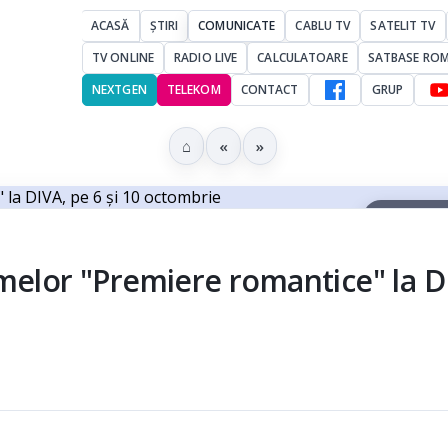
ACASĂ
ȘTIRI
COMUNICATE
CABLU TV
SATELIT TV
TV ONLINE
RADIO LIVE
CALCULATOARE
SATBASE RO
NEXTGEN
TELEKOM
CONTACT
GRUP
⌂
«
»
▶ Ascultă 
melor "Premiere romantice" la D