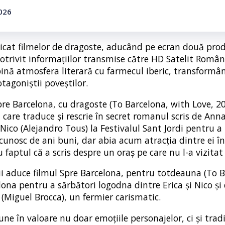
2026
icat filmelor de dragoste, aducând pe ecran două prod
Potrivit informațiilor transmise către HD Satelit Român
bină atmosfera literară cu farmecul iberic, transformâ
tagoniștii poveștilor.
Spre Barcelona, cu dragoste (To Barcelona, with Love, 20
care traduce și rescrie în secret romanul scris de Anna
 Nico (Alejandro Tous) la Festivalul Sant Jordi pentru 
 cunosc de ani buni, dar abia acum atracția dintre ei î
faptul că a scris despre un oraș pe care nu l-a vizitat
ii aduce filmul Spre Barcelona, pentru totdeauna (To B
lona pentru a sărbători logodna dintre Erica și Nico și
 (Miguel Brocca), un fermier carismatic.
e în valoare nu doar emoțiile personajelor, ci și tradi