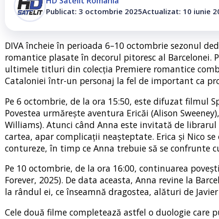
HD Satelit România
Publicat: 3 octombrie 2025
Actualizat: 10 iunie 
DIVA încheie în perioada 6–10 octombrie sezonul ded
romantice plasate în decorul pitoresc al Barcelonei. 
ultimele titluri din colecția Premiere romantice com
Cataloniei într-un personaj la fel de important ca pro
Pe 6 octombrie, de la ora 15:50, este difuzat filmul 
Povestea urmărește aventura Ericăi (Alison Sweeney), 
Williams). Atunci când Anna este invitată de librarul
cartea, apar complicații neașteptate. Erica și Nico se
contureze, în timp ce Anna trebuie să se confrunte cu 
Pe 10 octombrie, de la ora 16:00, continuarea poveșt
Forever, 2025). De data aceasta, Anna revine la Barce
la rândul ei, ce înseamnă dragostea, alături de Javier
Cele două filme completează astfel o duologie care pun