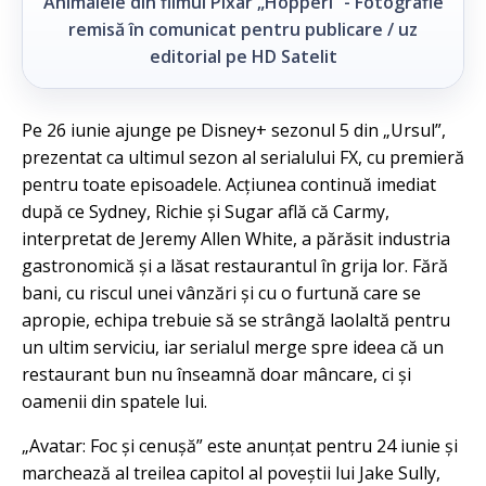
Animalele din filmul Pixar „Hopperi” - Fotografie
remisă în comunicat pentru publicare / uz
editorial pe HD Satelit
Pe 26 iunie ajunge pe Disney+ sezonul 5 din „Ursul”,
prezentat ca ultimul sezon al serialului FX, cu premieră
pentru toate episoadele. Acțiunea continuă imediat
după ce Sydney, Richie și Sugar află că Carmy,
interpretat de Jeremy Allen White, a părăsit industria
gastronomică și a lăsat restaurantul în grija lor. Fără
bani, cu riscul unei vânzări și cu o furtună care se
apropie, echipa trebuie să se strângă laolaltă pentru
un ultim serviciu, iar serialul merge spre ideea că un
restaurant bun nu înseamnă doar mâncare, ci și
oamenii din spatele lui.
„Avatar: Foc și cenușă” este anunțat pentru 24 iunie și
marchează al treilea capitol al poveștii lui Jake Sully,