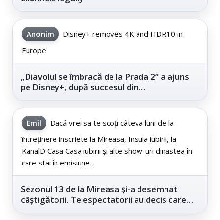
Anonim
Disney+ removes 4K and HDR10 in
Europe
„Diavolul se îmbracă de la Prada 2” a ajuns
pe Disney+, după succesul din
cinematografe
Emil
Dacă vrei sa te scoți câteva luni de la
întreținere inscriete la Mireasa, Insula iubirii, la
KanalD Casa Casa iubirii și alte show-uri dinastea în
care stai în emisiune...
Sezonul 13 de la Mireasa și-a desemnat
câștigătorii. Telespectatorii au decis care
este...