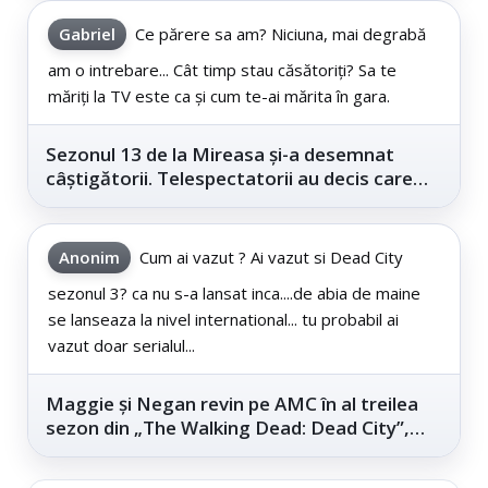
Gabriel
Ce părere sa am? Niciuna, mai degrabă
am o intrebare... Cât timp stau căsătoriți? Sa te
măriți la TV este ca și cum te-ai mărita în gara.
Sezonul 13 de la Mireasa și-a desemnat
câștigătorii. Telespectatorii au decis care
este...
Anonim
Cum ai vazut ? Ai vazut si Dead City
sezonul 3? ca nu s-a lansat inca....de abia de maine
se lanseaza la nivel international... tu probabil ai
vazut doar serialul...
Maggie și Negan revin pe AMC în al treilea
sezon din „The Walking Dead: Dead City”,
din...