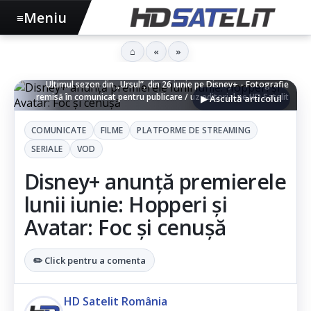
Meniu
≡
⌂
«
»
Ultimul sezon din „Ursul”, din 26 iunie pe Disney+ - Fotografie
remisă în comunicat pentru publicare / uz editorial pe HD Satelit
▶ Ascultă articolul
COMUNICATE
FILME
PLATFORME DE STREAMING
SERIALE
VOD
Disney+ anunță premierele
lunii iunie: Hopperi și
Avatar: Foc și cenușă
✏️ Click pentru a comenta
HD Satelit România