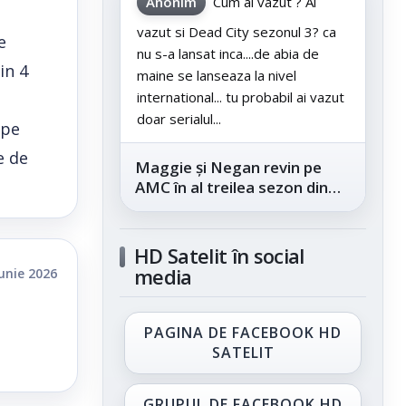
Anonim
Cum ai vazut ? Ai
vazut si Dead City sezonul 3? ca
e
nu s-a lansat inca....de abia de
in 4
maine se lanseaza la nivel
international... tu probabil ai vazut
doar serialul...
 pe
e de
Maggie și Negan revin pe
AMC în al treilea sezon din
„The Walking Dead: Dead
City”, din...
HD Satelit în social
media
iunie 2026
PAGINA DE FACEBOOK HD
SATELIT
GRUPUL DE FACEBOOK HD