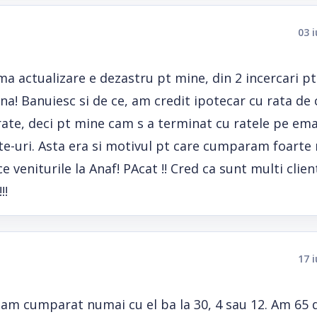
03 
ma actualizare e dezastru pt mine, din 2 incercari p
una! Banuiesc si de ce, am credit ipotecar cu rata de
t rate, deci pt mine cam s a terminat cu ratele pe em
ite-uri. Asta era si motivul pt care cumparam foarte
veniturile la Anaf! PAcat !! Cred ca sunt multi client
!!
17 
 am cumparat numai cu el ba la 30, 4 sau 12. Am 65 