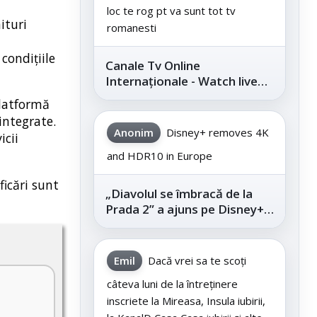
loc te rog pt va sunt tot tv
ituri
romanesti
condițiile
Canale Tv Online
Internaționale - Watch live
channels legally
platformă
integrate.
Anonim
Disney+ removes 4K
icii
and HDR10 in Europe
ficări sunt
„Diavolul se îmbracă de la
Prada 2” a ajuns pe Disney+,
după succesul din
cinematografe
Emil
Dacă vrei sa te scoți
câteva luni de la întreținere
inscriete la Mireasa, Insula iubirii,