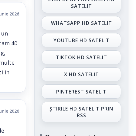
SATELIT
iunie 2026
WHATSAPP HD SATELIT
t un
YOUTUBE HD SATELIT
 cam 40
ag,
TIKTOK HD SATELIT
 multe
i in
X HD SATELIT
PINTEREST SATELIT
ȘTIRILE HD SATELIT PRIN
iunie 2026
RSS
de