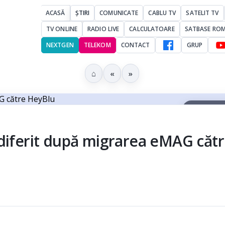
ACASĂ
ȘTIRI
COMUNICATE
CABLU TV
SATELIT TV
TV ONLINE
RADIO LIVE
CALCULATOARE
SATBASE RO
NEXTGEN
TELEKOM
CONTACT
GRUP
⌂
«
»
▶ Ascultă 
 diferit după migrarea eMAG căt