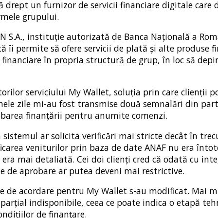
rept un furnizor de servicii financiare digitale care 
ormele grupului.
S.A., instituție autorizată de Banca Națională a Rom
îi permite să ofere servicii de plată și alte produse f
e financiare în propria structură de grup, în loc să dep
orilor serviciului My Wallet, soluția prin care clienții p
imele zile mi-au fost transmise două semnalări din par
probarea finanțării pentru anumite comenzi.
istemul ar solicita verificări mai stricte decât în trec
ificarea veniturilor prin baza de date ANAF nu era înt
ra mai detaliată. Cei doi clienți cred că odată cu int
iile de aprobare ar putea deveni mai restrictive.
le de acordare pentru My Wallet s-au modificat. Mai mu
 parțial indisponibile, ceea ce poate indica o etapă teh
dițiilor de finanțare.