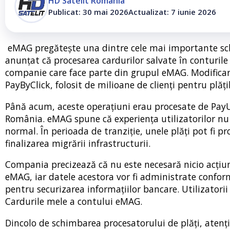
HD Satelit România
Publicat: 30 mai 2026
Actualizat: 7 iunie 2026
eMAG pregătește una dintre cele mai importante schi
anunțat că procesarea cardurilor salvate în conturile c
companie care face parte din grupul eMAG. Modificarea
PayByClick, folosit de milioane de clienți pentru plăți
Până acum, aceste operațiuni erau procesate de PayU,
România. eMAG spune că experiența utilizatorilor nu 
normal. În perioada de tranziție, unele plăți pot fi p
finalizarea migrării infrastructurii.
Compania precizează că nu este necesară nicio acțiune
eMAG, iar datele acestora vor fi administrate conform
pentru securizarea informațiilor bancare. Utilizatorii
Cardurile mele a contului eMAG.
Dincolo de schimbarea procesatorului de plăți, atenți