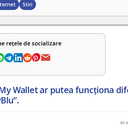
nternet
Stiri
pe rețele de socializare
My Wallet ar putea funcționa dif
Blu”
.
01 