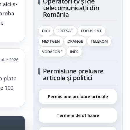
Operatori tv și de
aici s-
telecomunicații din
aproba
România
de
DIGI
FREESAT
FOCUS SAT
NEXTGEN
ORANGE
TELEKOM
VODAFONE
INES
iulie 2026
Permisiune preluare
articole și politici
a plata
de 100
Permisiune preluare articole
Termeni de utilizare