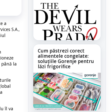
ce a
ices S.A.,
iul
Cum păstrezi corect
n
alimentele congelate:
ționeze
soluțiile Gorenje pentru
, până la
lăzi frigorifice
turile
global
ea
u îl va