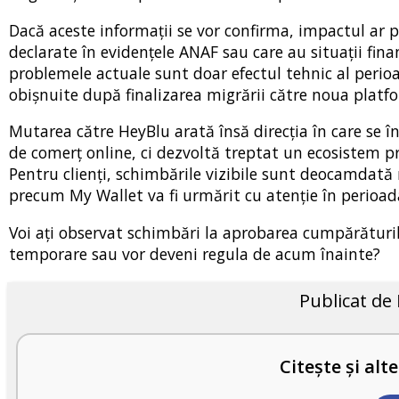
Dacă aceste informații se vor confirma, impactul ar pu
declarate în evidențele ANAF sau care au situații fin
problemele actuale sunt doar efectul tehnic al perioad
obișnuite după finalizarea migrării către noua platf
Mutarea către HeyBlu arată însă direcția în care se 
de comerț online, ci dezvoltă treptat un ecosistem prop
Pentru clienți, schimbările vizibile sunt deocamdată 
precum My Wallet va fi urmărit cu atenție în perioa
Voi ați observat schimbări la aprobarea cumpărăturilor
temporare sau vor deveni regula de acum înainte?
Publicat de
Citește și alte