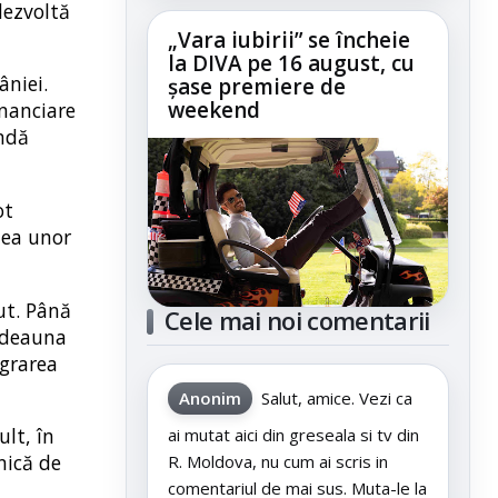
dezvoltă
„Vara iubirii” se încheie
la DIVA pe 16 august, cu
âniei.
șase premiere de
weekend
inanciare
indă
ot
tea unor
ut. Până
Cele mai noi comentarii
otdeauna
egrarea
Anonim
Salut, amice. Vezi ca
lt, în
ai mutat aici din greseala si tv din
nică de
R. Moldova, nu cum ai scris in
comentariul de mai sus. Muta-le la