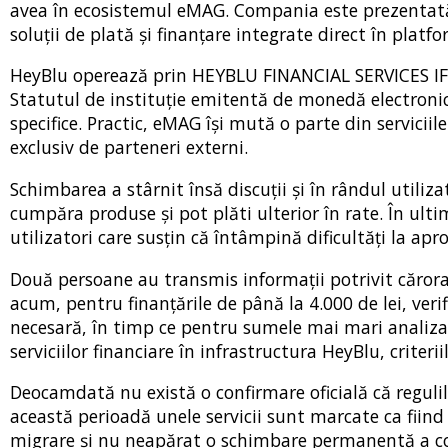
avea în ecosistemul eMAG. Compania este prezentată d
soluții de plată și finanțare integrate direct în platf
HeyBlu operează prin HEYBLU FINANCIAL SERVICES IFN 
Statutul de instituție emitentă de monedă electronică 
specifice. Practic, eMAG își mută o parte din serviciil
exclusiv de parteneri externi.
Schimbarea a stârnit însă discuții și în rândul utilizat
cumpăra produse și pot plăti ulterior în rate. În ult
utilizatori care susțin că întâmpină dificultăți la a
Două persoane au transmis informații potrivit cărora s
acum, pentru finanțările de până la 4.000 de lei, ver
necesară, în timp ce pentru sumele mai mari analiza e
serviciilor financiare în infrastructura HeyBlu, criter
Deocamdată nu există o confirmare oficială că reguli
această perioadă unele servicii sunt marcate ca fiind
migrare și nu neapărat o schimbare permanentă a con