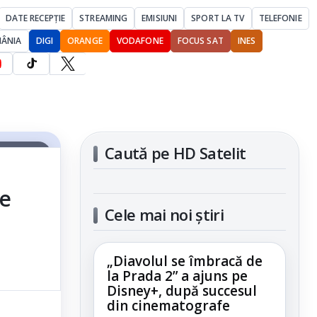
DATE RECEPȚIE
STREAMING
EMISIUNI
SPORT LA TV
TELEFONIE
MÂNIA
DIGI
ORANGE
VODAFONE
FOCUS SAT
INES
Caută pe HD Satelit
articolul
re
Cele mai noi știri
„Diavolul se îmbracă de
la Prada 2” a ajuns pe
Disney+, după succesul
din cinematografe