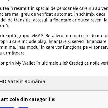
tea fi resimțit în special de persoanele care nu au ven
anciare mai greu de verificat automat. În schimb, dacă
ei de tranziție, accesul la finanțare ar putea reveni la 
ormă.
îndreaptă grupul eMAG. Retailerul nu mai este doar o 
riu care include plăți, finanțare și servicii financiare 
minime, însă modul în care vor funcționa pe viitor serv
da următoare.
 prin My Wallet în ultimele zile? Credeți că noile veri
HD Satelit România
 articole din categoriile: