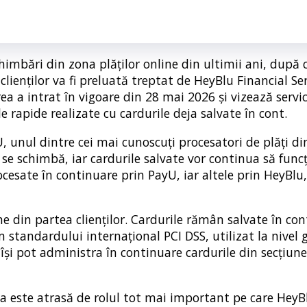
mbări din zona plăților online din ultimii ani, după 
lienților va fi preluată treptat de HeyBlu Financial Serv
 a intrat în vigoare din 28 mai 2026 și vizează servic
le rapide realizate cu cardurile deja salvate în cont.
 unul dintre cei mai cunoscuți procesatori de plăți di
se schimbă, iar cardurile salvate vor continua să func
rocesate în continuare prin PayU, iar altele prin HeyBlu
 din partea clienților. Cardurile rămân salvate în con
 standardului internațional PCI DSS, utilizat la nivel 
 își pot administra în continuare cardurile din secțiun
a este atrasă de rolul tot mai important pe care HeyBl