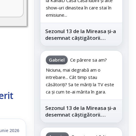
la KanalD Casa Casa iubirii și alte
show-uri dinastea în care stai în
emisiune...
Sezonul 13 de la Mireasa și-a
desemnat câștigătorii.
Telespectatorii au decis care
este...
Gabriel
Ce părere sa am?
Niciuna, mai degrabă am o
intrebare... Cât timp stau
căsătoriți? Sa te măriți la TV este
ca și cum te-ai mărita în gara.
erit
Sezonul 13 de la Mireasa și-a
desemnat câștigătorii.
Telespectatorii au decis care
este...
iunie 2026