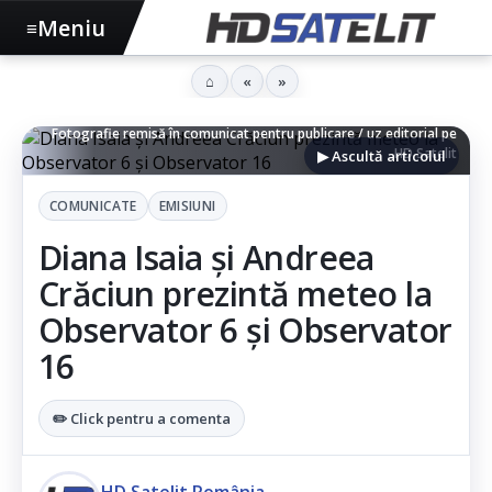
Meniu
≡
⌂
«
»
Prezentatoare Observator, în studio, cu ținută bleu și albă -
Fotografie remisă în comunicat pentru publicare / uz editorial pe
HD Satelit
▶ Ascultă articolul
COMUNICATE
EMISIUNI
Diana Isaia și Andreea
Crăciun prezintă meteo la
Observator 6 și Observator
16
✏️ Click pentru a comenta
HD Satelit România