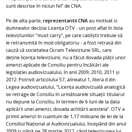
sunt descrise în niciun fel" de CNA.
Pe de alta parte,
reprezentantii CNA
au motivat si
dumnealor decizia: Licenţa OTV - un post aflat în lista
televiziunilor "must carry", pe care cabliştii trebuie să
le retransmită în mod obligatoriu - a fost retrasă din
cauză că societatea Ocram Televiziune SRL, care
deţine licenţa televiziunii, nu a făcut dovada plăţii unor
amenzi aplicate de Consiliu pentru încălcări ale
legislaţiei audiovizualului, în anii 2009, 2010, 2011 şi
2012. Potrivit articolului 57, alineatul 1, litera d din
Legea audiovizualului, "Licenţa audiovizuală analogică
se retrage de Consiliu în următoarele situaţii: titularul
nu depune la Consiliu, în termen de 6 luni de la data
aplicării unei amenzi, dovada achitării acesteia". OTV a
primit amenzi în cuantum de 1,17 milioane de lei de la
Consiliul Naţional al Audiovizualului, începând din anul
2009 şi până pe 28 martie 2012, când televiziunea lui