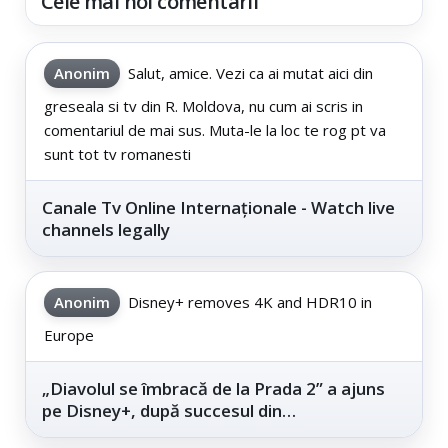
Cele mai noi comentarii
Anonim
Salut, amice. Vezi ca ai mutat aici din
greseala si tv din R. Moldova, nu cum ai scris in
comentariul de mai sus. Muta-le la loc te rog pt va
sunt tot tv romanesti
Canale Tv Online Internaționale - Watch live
channels legally
Anonim
Disney+ removes 4K and HDR10 in
Europe
„Diavolul se îmbracă de la Prada 2” a ajuns
pe Disney+, după succesul din
cinematografe