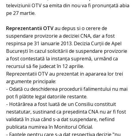
televiziunii OTV sa emita din nou va fi pronunțată abia
pe 27 martie.
Reprezentantii OTV
au depus si o cerere de
suspendare provizorie a deciziei CNA, dar a fost
respinsa pe 31 ianuarie 2013. Decizia Curţii de Apel
Bucureşti în cazul solicitării de suspendare provizorie
a fost contestată la instanţa supremă, urmând ca
recursul să fie judecat în 12 aprilie.
Reprezentatii OTV au prezentat in apararea lor trei
argumente principale:
- Odată cu deschiderea procedurii falimentului nu mai
pot fi plătite legal datoriile restante.
- Hotărârea a fost luată de un Consiliu constituit
nestatutar, sustinand ca preşedinta CNA nu ar fi fost
validată în ziua când s-a dat suspendare, nefiind
publicata numirea în Monitorul Oficial.
- Faptele pentru care s-a dat respectiva decizie "nu