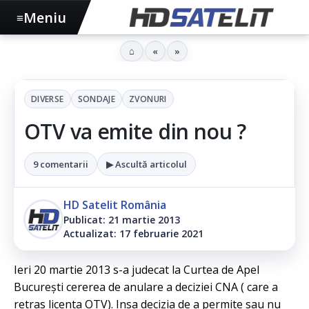
Meniu
≡
⌂
«
»
DIVERSE
SONDAJE
ZVONURI
OTV va emite din nou ?
9 comentarii
▶ Ascultă articolul
HD Satelit România
Publicat: 21 martie 2013
Actualizat: 17 februarie 2021
Ieri 20 martie 2013 s-a judecat la Curtea de Apel
Bucureşti cererea de anulare a deciziei CNA ( care a
retras licenta OTV). Insa decizia de a permite sau nu