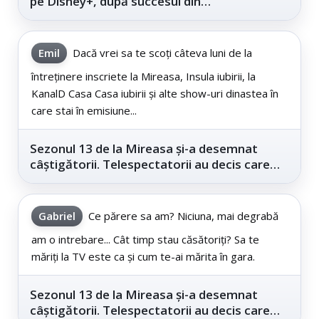
pe Disney+, după succesul din
cinematografe
Emil
Dacă vrei sa te scoți câteva luni de la
întreținere inscriete la Mireasa, Insula iubirii, la
KanalD Casa Casa iubirii și alte show-uri dinastea în
care stai în emisiune...
Sezonul 13 de la Mireasa și-a desemnat
câștigătorii. Telespectatorii au decis care
este...
Gabriel
Ce părere sa am? Niciuna, mai degrabă
am o intrebare... Cât timp stau căsătoriți? Sa te
măriți la TV este ca și cum te-ai mărita în gara.
Sezonul 13 de la Mireasa și-a desemnat
câștigătorii. Telespectatorii au decis care