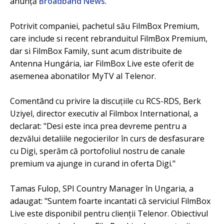
anunță
Broadband News
.
Potrivit companiei, pachetul său FilmBox Premium,
care include si recent rebranduitul FilmBox Premium,
dar si FilmBox Family, sunt acum distribuite de
Antenna Hungária, iar FilmBox Live este oferit de
asemenea abonatilor MyTV al Telenor.
Comentând cu privire la discuțiile cu RCS-RDS, Berk
Uziyel, director executiv al Filmbox International, a
declarat: "Desi este inca prea devreme pentru a
dezvălui detaliile negocierilor în curs de desfasurare
cu Digi, sperăm că portofoliul nostru de canale
premium va ajunge in curand in oferta Digi."
Tamas Fulop, SPI Country Manager în Ungaria, a
adaugat: "Suntem foarte incantati că serviciul FilmBox
Live este disponibil pentru clienții Telenor. Obiectivul