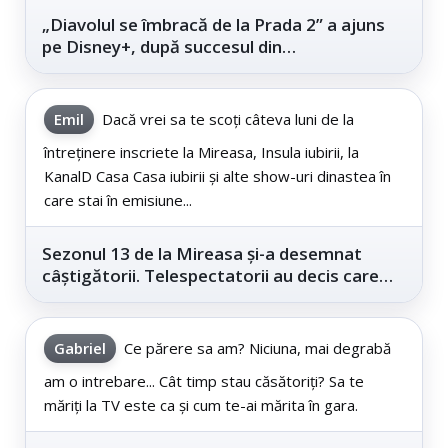
„Diavolul se îmbracă de la Prada 2” a ajuns
pe Disney+, după succesul din
cinematografe
Emil
Dacă vrei sa te scoți câteva luni de la
întreținere inscriete la Mireasa, Insula iubirii, la
KanalD Casa Casa iubirii și alte show-uri dinastea în
care stai în emisiune...
Sezonul 13 de la Mireasa și-a desemnat
câștigătorii. Telespectatorii au decis care
este...
Gabriel
Ce părere sa am? Niciuna, mai degrabă
am o intrebare... Cât timp stau căsătoriți? Sa te
măriți la TV este ca și cum te-ai mărita în gara.