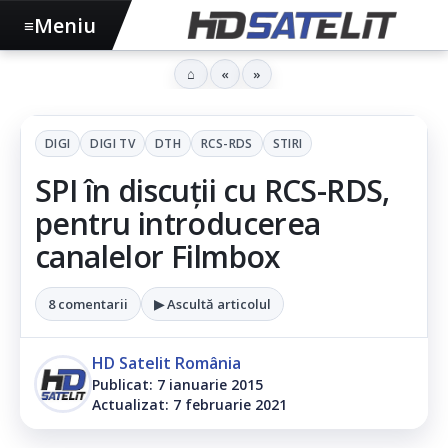
Meniu
≡
⌂
«
»
DIGI
DIGI TV
DTH
RCS-RDS
STIRI
SPI în discuții cu RCS-RDS,
pentru introducerea
canalelor Filmbox
8 comentarii
▶ Ascultă articolul
HD Satelit România
Publicat: 7 ianuarie 2015
Actualizat: 7 februarie 2021