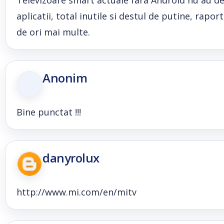
Televizoare smart actuale fara Android nu au dec
aplicatii, total inutile si destul de putine, rapo
de ori mai multe.
Anonim
Bine punctat !!!
danyrolux
http://www.mi.com/en/mitv