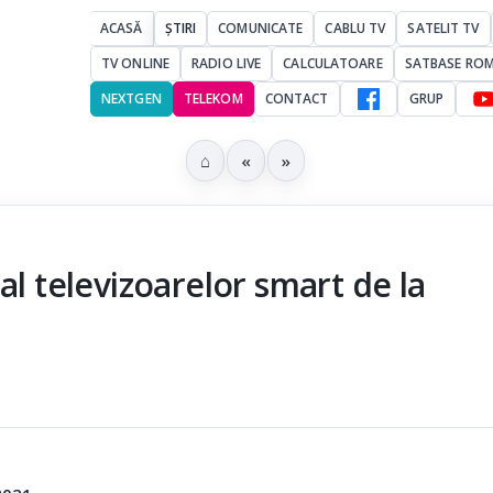
ACASĂ
ȘTIRI
COMUNICATE
CABLU TV
SATELIT TV
TV ONLINE
RADIO LIVE
CALCULATOARE
SATBASE RO
NEXTGEN
TELEKOM
CONTACT
GRUP
⌂
«
»
al televizoarelor smart de la