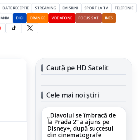
DATE RECEPȚIE
STREAMING
EMISIUNI
SPORT LA TV
TELEFONIE
MÂNIA
DIGI
ORANGE
VODAFONE
FOCUS SAT
INES
Caută pe HD Satelit
Cele mai noi știri
„Diavolul se îmbracă de
la Prada 2” a ajuns pe
Disney+, după succesul
din cinematografe