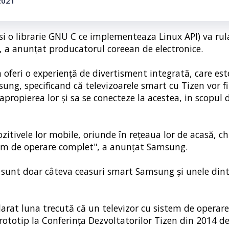
2021
si o librarie GNU C ce implementeaza Linux API) va rul
 a anunțat producatorul coreean de electronice.
feri o experiență de divertisment integrată, care est
msung, specificand că televizoarele smart cu Tizen vor f
ropierea lor și sa se conecteze la acestea, in scopul 
zitivele lor mobile, oriunde în rețeaua lor de acasă, chi
istem de operare complet", a anunțat Samsung.
 sunt doar câteva ceasuri smart Samsung și unele dint
larat luna trecută că un televizor cu sistem de operar
ototip la Conferința Dezvoltatorilor Tizen din 2014 de