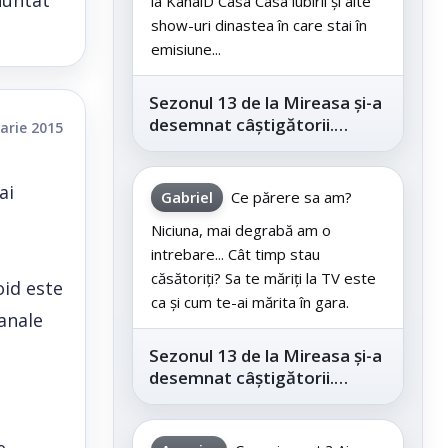
enuntat
la KanalD Casa Casa iubirii și alte
show-uri dinastea în care stai în
emisiune...
Sezonul 13 de la Mireasa și-a
desemnat câștigătorii.
arie 2015
Telespectatorii au decis care
este...
ai
Gabriel
Ce părere sa am?
Niciuna, mai degrabă am o
intrebare... Cât timp stau
căsătoriți? Sa te măriți la TV este
oid este
ca și cum te-ai mărita în gara.
banale
Sezonul 13 de la Mireasa și-a
desemnat câștigătorii.
Telespectatorii au decis care
este...