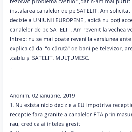
rezolvat problema castilor ,dar n-am mai putut
instalarea canalelor de pe SATELIT. Am solicita
decizie a UNIUNII EUROPENE , adică nu poți acces
canalelor de pe SATELIT. Am revenit la vechea ver
Intreb: nu se mai poate reveni la versiunea ante
explica că dai "o căruță" de bani pe televizor, 
,cablu și SATELIT. MULȚUMESC.
..
Anonim, 02 ianuarie, 2019
1. Nu exista nicio decizie a EU impotriva recept
receptie fara granite a canalelor FTA prin masuri
rau, cred ca ai inteles gresit.