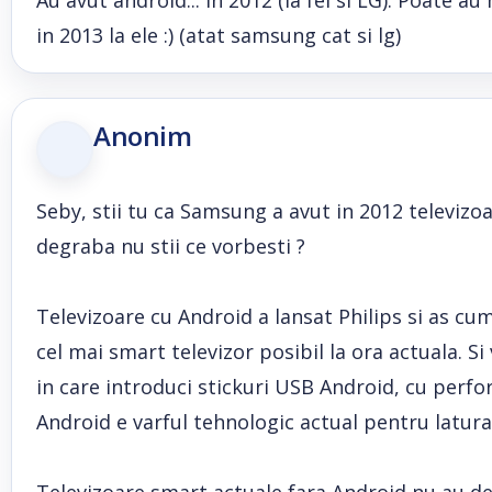
Au avut android... in 2012 (la fel si LG). Poate a
in 2013 la ele :) (atat samsung cat si lg)
Anonim
Seby, stii tu ca Samsung a avut in 2012 televizo
degraba nu stii ce vorbesti ?
Televizoare cu Android a lansat Philips si as c
cel mai smart televizor posibil la ora actuala. S
in care introduci stickuri USB Android, cu perf
Android e varful tehnologic actual pentru latura