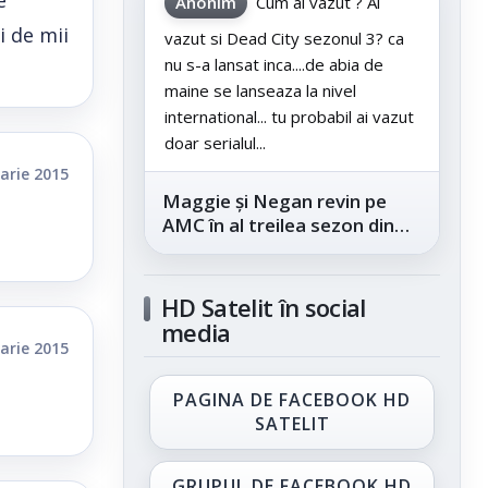
e
Anonim
Cum ai vazut ? Ai
i de mii
vazut si Dead City sezonul 3? ca
nu s-a lansat inca....de abia de
maine se lanseaza la nivel
international... tu probabil ai vazut
doar serialul...
arie 2015
Maggie și Negan revin pe
AMC în al treilea sezon din
„The Walking Dead: Dead
City”, din...
HD Satelit în social
media
arie 2015
PAGINA DE FACEBOOK HD
SATELIT
GRUPUL DE FACEBOOK HD