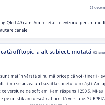
29 decem
ng Qled 49 cam .Am resetat televizorul pentru modi
cautare canale .
ată offtopic la alt subiect, mutată
02 ianu
unt mai în vârstă și nu mă pricep că voi -tinerii - e
lt timp se auzea un bazaitla sunetul din căști. Am a
ce versiune de soft am. I-am răspuns 1250.5. Mi-au
De pe un stik am descărcat acestă versiune. SURPRIZĂ