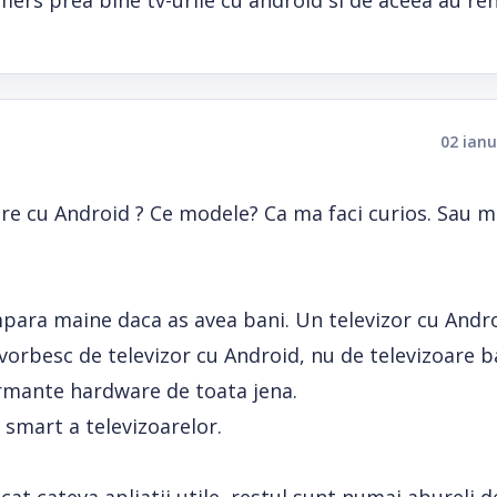
u mers prea bine tv-urile cu android si de aceea au r
02 ianu
are cu Android ? Ce modele? Ca ma faci curios. Sau m
umpara maine daca as avea bani. Un televizor cu Andr
i vorbesc de televizor cu Android, nu de televizoare 
ormante hardware de toata jena.
 smart a televizoarelor.