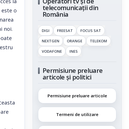
Operatori tv și de
cces la
telecomunicații din
 este o
România
onarea
i noi.
DIGI
FREESAT
FOCUS SAT
poate
NEXTGEN
ORANGE
TELEKOM
restru
VODAFONE
INES
Permisiune preluare
articole și politici
Permisiune preluare articole
aceasta
pare
Termeni de utilizare