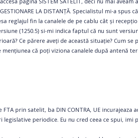
 accesa pagina SISTEM SATELIT, deci nu mai aveam a
t GESTIONARE LA DISTANȚĂ. Specialistul mi-a spus că
a reglajul fin la canalele de pe cablu cât și recepți
siune (1250.5) si-mi indica faptul că nu sunt versiun
rioară? Ce părere aveți de această situație? Cum se 
are mențiunea că poți viziona canalele după antenă te
ie FTA prin satelit, ba DIN CONTRA, UE incurajeaza 
 legislative periodice. Eu nu cred ceea ce spui, imi 