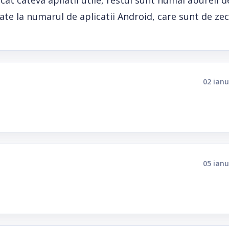
at cateva apliatii utile, restul sunt numai abureli d
rtate la numarul de aplicatii Android, care sunt de zec
02 ianu
05 ianu