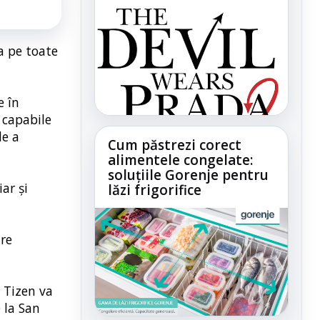
a pe toate
e în
i capabile
de a
Cum păstrezi corect
alimentele congelate:
soluțiile Gorenje pentru
ar și
lăzi frigorifice
re
e Tizen va
 la San