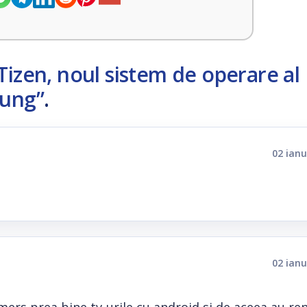
Tizen, noul sistem de operare al
sung”
.
02 ianu
02 ianu