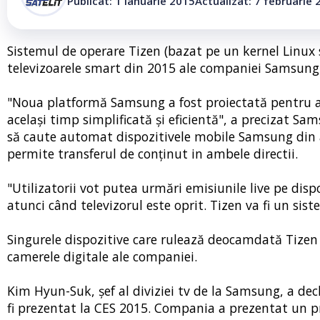
Publicat: 1 ianuarie 2015
Actualizat: 7 februarie 
Sistemul de operare Tizen (bazat pe un kernel Linux 
televizoarele smart din 2015 ale companiei Samsung,
"Noua platformă Samsung a fost proiectată pentru a o
același timp simplificată și eficientă", a precizat Sa
să caute automat dispozitivele mobile Samsung din ap
permite transferul de conținut in ambele directii.
"Utilizatorii vot putea urmări emisiunile live pe dispo
atunci când televizorul este oprit. Tizen va fi un s
Singurele dispozitive care rulează deocamdată Tizen
camerele digitale ale companiei.
Kim Hyun-Suk, șef al diviziei tv de la Samsung, a dec
fi prezentat la CES 2015. Compania a prezentat un pr