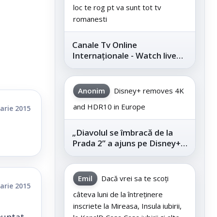
loc te rog pt va sunt tot tv
romanesti
Canale Tv Online
Internaționale - Watch live
channels legally
Anonim
Disney+ removes 4K
and HDR10 in Europe
arie 2015
„Diavolul se îmbracă de la
Prada 2” a ajuns pe Disney+,
după succesul din
cinematografe
Emil
Dacă vrei sa te scoți
arie 2015
câteva luni de la întreținere
inscriete la Mireasa, Insula iubirii,