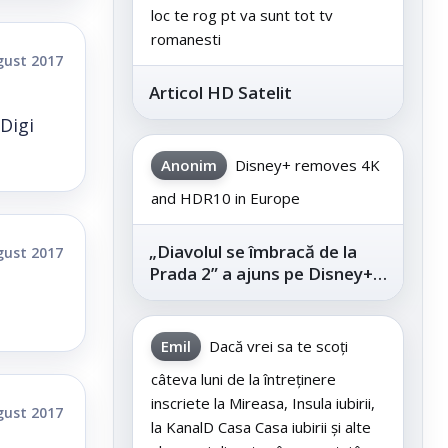
loc te rog pt va sunt tot tv
romanesti
gust 2017
Articol HD Satelit
Digi
Anonim
Disney+ removes 4K
and HDR10 in Europe
„Diavolul se îmbracă de la
gust 2017
Prada 2” a ajuns pe Disney+,
după succesul din
cinematografe
Emil
Dacă vrei sa te scoți
câteva luni de la întreținere
inscriete la Mireasa, Insula iubirii,
gust 2017
la KanalD Casa Casa iubirii și alte