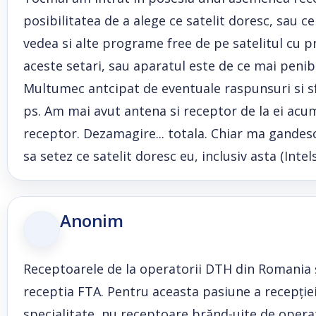
posibilitatea de a alege ce satelit doresc, sau c
vedea si alte programe free de pe satelitul cu pr
aceste setari, sau aparatul este de ce mai penibi
Multumec antcipat de eventuale raspunsuri si sf
ps. Am mai avut antena si receptor de la ei acum
receptor. Dezamagire... totala. Chiar ma gandes
sa setez ce satelit doresc eu, inclusiv asta (Intel
Anonim
Receptoarele de la operatorii DTH din Romania și
receptia FTA. Pentru aceasta pasiune a recepției
specialitate, nu receptoare brănd-uite de operat