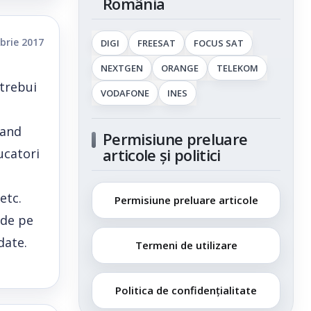
România
brie 2017
DIGI
FREESAT
FOCUS SAT
NEXTGEN
ORANGE
TELEKOM
 trebui
VODAFONE
INES
mand
Permisiune preluare
articole și politici
ucatori
etc.
Permisiune preluare articole
 de pe
date.
Termeni de utilizare
Politica de confidențialitate