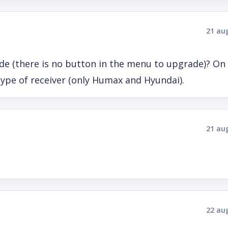
21 au
ade (there is no button in the menu to upgrade)? On 
type of receiver (only Humax and Hyundai).
21 au
22 au