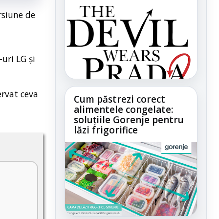
rsiune de
uri LG și
ervat ceva
Cum păstrezi corect
alimentele congelate:
soluțiile Gorenje pentru
lăzi frigorifice