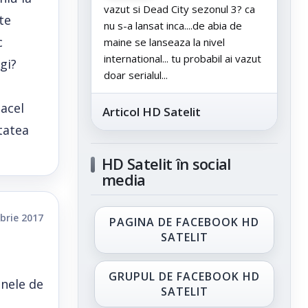
vazut si Dead City sezonul 3? ca
te
nu s-a lansat inca....de abia de
c
maine se lanseaza la nivel
international... tu probabil ai vazut
gi?
doar serialul...
 acel
Articol HD Satelit
tatea
HD Satelit în social
media
brie 2017
PAGINA DE FACEBOOK HD
SATELIT
GRUPUL DE FACEBOOK HD
inele de
SATELIT