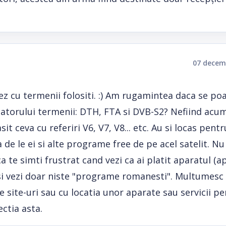
07 decem
 cu termenii folositi. :) Am rugamintea daca se po
patorului termenii: DTH, FTA si DVB-S2? Nefiind acum
t ceva cu referiri V6, V7, V8... etc. Au si locas pentr
 de le ei si alte programe free de pe acel satelit. Nu 
 te simti frustrat cand vezi ca ai platit aparatul (a
si vezi doar niste "programe romanesti". Multumesc
te site-uri sau cu locatia unor aparate sau servicii p
ectia asta.