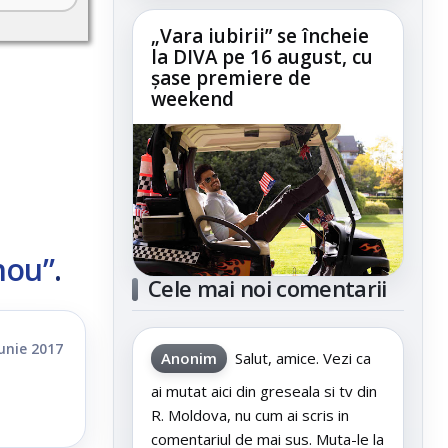
„Vara iubirii” se încheie
la DIVA pe 16 august, cu
șase premiere de
weekend
nou”
.
Cele mai noi comentarii
iunie 2017
Anonim
Salut, amice. Vezi ca
ai mutat aici din greseala si tv din
R. Moldova, nu cum ai scris in
comentariul de mai sus. Muta-le la