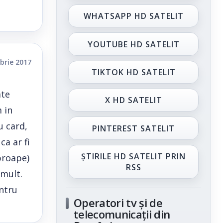
WHATSAPP HD SATELIT
YOUTUBE HD SATELIT
brie 2017
TIKTOK HD SATELIT
ate
X HD SATELIT
 in
u card,
PINTEREST SATELIT
ca ar fi
ȘTIRILE HD SATELIT PRIN
proape)
RSS
 mult.
entru
Operatori tv și de
telecomunicații din