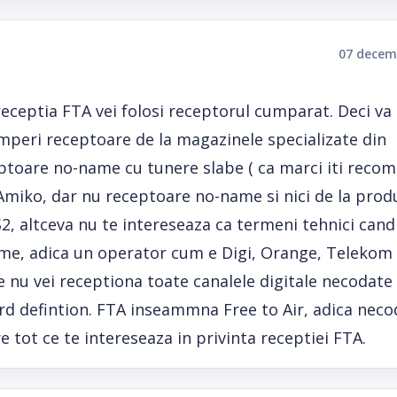
07 decem
 receptia FTA vei folosi receptorul cumparat. Deci va
mperi receptoare de la magazinele specializate din
eptoare no-name cu tunere slabe ( ca marci iti reco
miko, dar nu receptoare no-name si nici de la prod
2, altceva nu te intereseaza ca termeni tehnici cand
me, adica un operator cum e Digi, Orange, Telekom 
 nu vei receptiona toate canalele digitale necodate
dard defintion. FTA inseammna Free to Air, adica neco
e tot ce te intereseaza in privinta receptiei FTA.