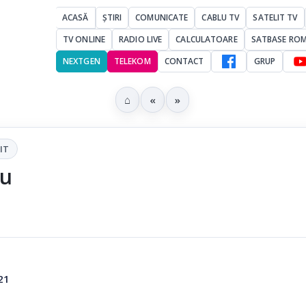
ACASĂ
ȘTIRI
COMUNICATE
CABLU TV
SATELIT TV
TV ONLINE
RADIO LIVE
CALCULATOARE
SATBASE RO
NEXTGEN
TELEKOM
CONTACT
GRUP
⌂
«
»
IT
ou
21