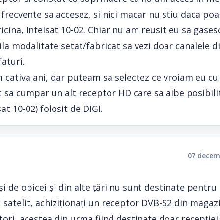
e frecvente sa accesez, si nici macar nu stiu daca poa
icina, Intelsat 10-02. Chiar nu am reusit eu sa gases
la modalitate setat/fabricat sa vezi doar canalele di
aturi.
 cativa ani, dar puteam sa selectez ce vroiam eu cu
c sa cumpar un alt receptor HD care sa aibe posibili
sat 10-02) folosit de DIGI.
07 decem
 de obicei și din alte țări nu sunt destinate pentru
 satelit, achiziționați un receptor DVB-S2 din magaz
ori, acestea din urma fiind destinate doar recepției