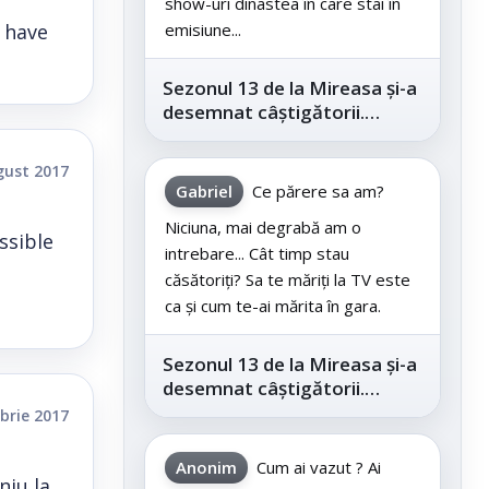
show-uri dinastea în care stai în
I have
emisiune...
Sezonul 13 de la Mireasa și-a
desemnat câștigătorii.
Telespectatorii au decis care
este...
gust 2017
Gabriel
Ce părere sa am?
Niciuna, mai degrabă am o
ssible
intrebare... Cât timp stau
căsătoriți? Sa te măriți la TV este
ca și cum te-ai mărita în gara.
Sezonul 13 de la Mireasa și-a
desemnat câștigătorii.
Telespectatorii au decis care
brie 2017
este...
Anonim
Cum ai vazut ? Ai
niu la