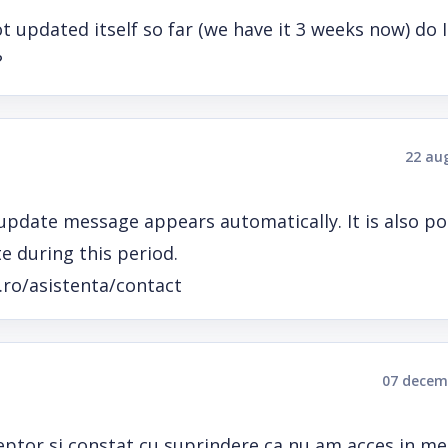
ot updated itself so far (we have it 3 weeks now) do 
?
22 au
update message appears automatically. It is also po
te during this period.
.ro/asistenta/contact
07 decem
ptor si constat cu suprindere ca nu am acces in me