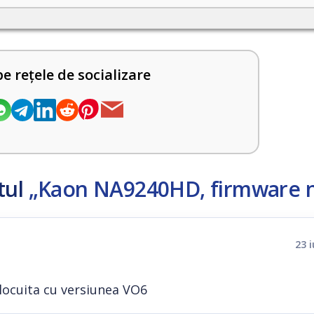
pe rețele de socializare
tul
„Kaon NA9240HD, firmware 
23 
nlocuita cu versiunea VO6