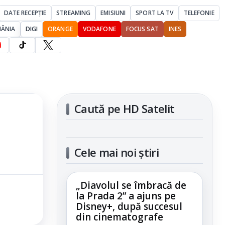
DATE RECEPȚIE
STREAMING
EMISIUNI
SPORT LA TV
TELEFONIE
MÂNIA
DIGI
ORANGE
VODAFONE
FOCUS SAT
INES
Caută pe HD Satelit
Cele mai noi știri
„Diavolul se îmbracă de
la Prada 2” a ajuns pe
Disney+, după succesul
din cinematografe