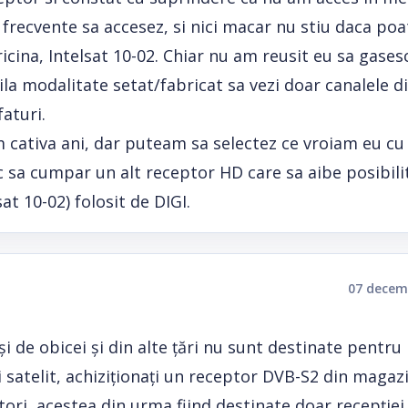
e frecvente sa accesez, si nici macar nu stiu daca poa
icina, Intelsat 10-02. Chiar nu am reusit eu sa gases
la modalitate setat/fabricat sa vezi doar canalele di
aturi.
 cativa ani, dar puteam sa selectez ce vroiam eu cu
c sa cumpar un alt receptor HD care sa aibe posibili
sat 10-02) folosit de DIGI.
07 decem
 de obicei și din alte țări nu sunt destinate pentru
 satelit, achiziționați un receptor DVB-S2 din magaz
ori, acestea din urma fiind destinate doar recepției