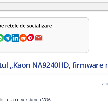
pe rețele de socializare
tul
„Kaon NA9240HD, firmware 
23 
nlocuita cu versiunea VO6