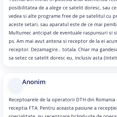
posibilitatea de a alege ce satelit doresc, sau c
vedea si alte programe free de pe satelitul cu pr
aceste setari, sau aparatul este de ce mai penibi
Multumec antcipat de eventuale raspunsuri si sf
ps. Am mai avut antena si receptor de la ei acum
receptor. Dezamagire... totala. Chiar ma gandes
sa setez ce satelit doresc eu, inclusiv asta (Intel
Anonim
Receptoarele de la operatorii DTH din Romania și
receptia FTA. Pentru aceasta pasiune a recepției
specialitate, nu receptoare brănd-uite de operat