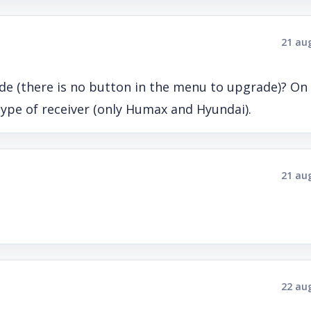
21 au
ade (there is no button in the menu to upgrade)? On 
type of receiver (only Humax and Hyundai).
21 au
22 au