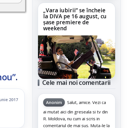
„Vara iubirii” se încheie
la DIVA pe 16 august, cu
șase premiere de
weekend
nou”
.
Cele mai noi comentarii
iunie 2017
Anonim
Salut, amice. Vezi ca
ai mutat aici din greseala si tv din
R. Moldova, nu cum ai scris in
comentariul de mai sus. Muta-le la