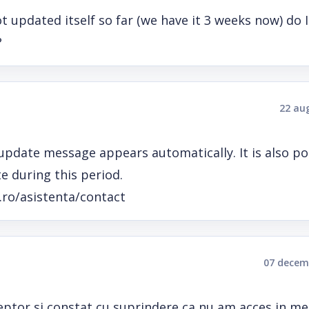
ot updated itself so far (we have it 3 weeks now) do 
?
22 au
update message appears automatically. It is also po
te during this period.
.ro/asistenta/contact
07 decem
ptor si constat cu suprindere ca nu am acces in me