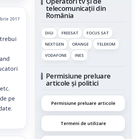
Operatori tv și de
telecomunicații din
România
brie 2017
DIGI
FREESAT
FOCUS SAT
 trebui
NEXTGEN
ORANGE
TELEKOM
VODAFONE
INES
mand
ucatori
Permisiune preluare
articole și politici
etc.
 de pe
Permisiune preluare articole
date.
Termeni de utilizare