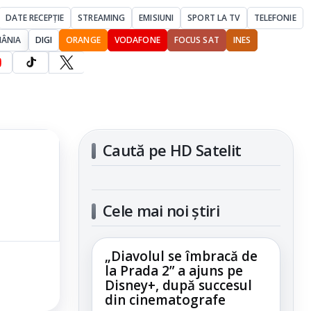
DATE RECEPȚIE
STREAMING
EMISIUNI
SPORT LA TV
TELEFONIE
MÂNIA
DIGI
ORANGE
VODAFONE
FOCUS SAT
INES
Caută pe HD Satelit
Cele mai noi știri
„Diavolul se îmbracă de
la Prada 2” a ajuns pe
Disney+, după succesul
din cinematografe