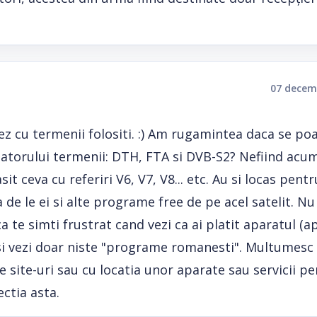
07 decem
 cu termenii folositi. :) Am rugamintea daca se po
patorului termenii: DTH, FTA si DVB-S2? Nefiind acum
t ceva cu referiri V6, V7, V8... etc. Au si locas pentr
 de le ei si alte programe free de pe acel satelit. Nu 
 te simti frustrat cand vezi ca ai platit aparatul (a
si vezi doar niste "programe romanesti". Multumesc
te site-uri sau cu locatia unor aparate sau servicii p
ectia asta.