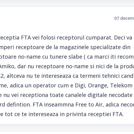
07 decem
 receptia FTA vei folosi receptorul cumparat. Deci va
mperi receptoare de la magazinele specializate din
eptoare no-name cu tunere slabe ( ca marci iti reco
miko, dar nu receptoare no-name si nici de la prod
2, altceva nu te intereseaza ca termeni tehnici cand
me, adica un operator cum e Digi, Orange, Telekom 
 nu vei receptiona toate canalele digitale necodate
dard defintion. FTA inseammna Free to Air, adica neco
e tot ce te intereseaza in privinta receptiei FTA.