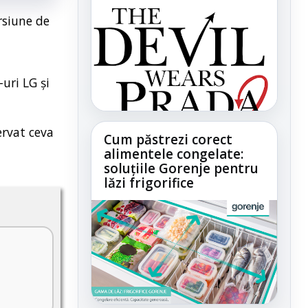
rsiune de
uri LG și
ervat ceva
Cum păstrezi corect
alimentele congelate:
soluțiile Gorenje pentru
lăzi frigorifice