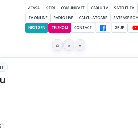
ACASĂ
ȘTIRI
COMUNICATE
CABLU TV
SATELIT TV
TV ONLINE
RADIO LIVE
CALCULATOARE
SATBASE RO
NEXTGEN
TELEKOM
CONTACT
GRUP
⌂
«
»
IT
ou
21