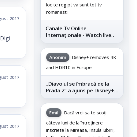
loc te rog pt va sunt tot tv
romanesti
gust 2017
Canale Tv Online
Internaționale - Watch live
Digi
channels legally
Anonim
Disney+ removes 4K
and HDR10 in Europe
gust 2017
„Diavolul se îmbracă de la
Prada 2” a ajuns pe Disney+,
după succesul din
cinematografe
Emil
Dacă vrei sa te scoți
câteva luni de la întreținere
gust 2017
inscriete la Mireasa, Insula iubirii,