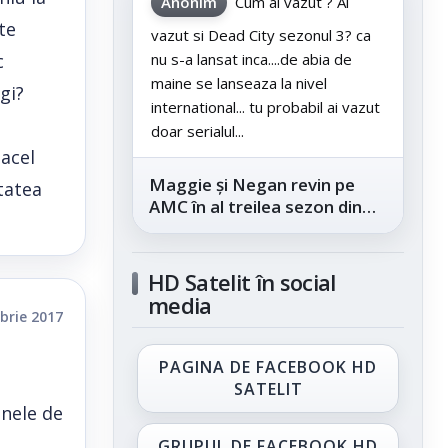
Anonim
Cum ai vazut ? Ai
te
vazut si Dead City sezonul 3? ca
c
nu s-a lansat inca....de abia de
maine se lanseaza la nivel
gi?
international... tu probabil ai vazut
doar serialul...
 acel
Maggie și Negan revin pe
tatea
AMC în al treilea sezon din
„The Walking Dead: Dead
City”, din...
HD Satelit în social
media
brie 2017
PAGINA DE FACEBOOK HD
SATELIT
inele de
GRUPUL DE FACEBOOK HD