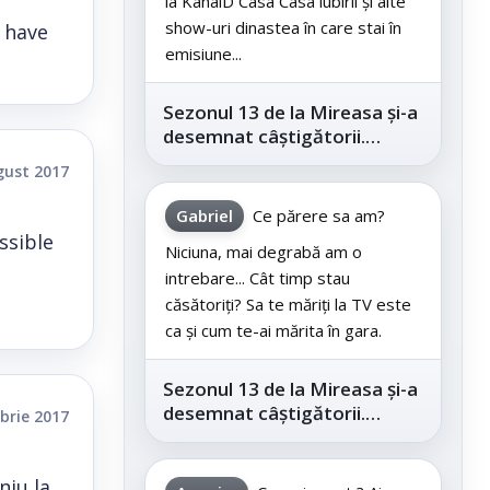
la KanalD Casa Casa iubirii și alte
show-uri dinastea în care stai în
I have
emisiune...
Sezonul 13 de la Mireasa și-a
desemnat câștigătorii.
Telespectatorii au decis care
gust 2017
este...
Gabriel
Ce părere sa am?
ssible
Niciuna, mai degrabă am o
intrebare... Cât timp stau
căsătoriți? Sa te măriți la TV este
ca și cum te-ai mărita în gara.
Sezonul 13 de la Mireasa și-a
desemnat câștigătorii.
brie 2017
Telespectatorii au decis care
este...
niu la