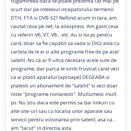
rugamintea daca se poate prezenta cat mai pe
scurt dar pe intelesul incepatorului termenii:
DTH, FTA si DVB-S2? Nefiind acum in tara, am
cautat ceva pe net, la aliexpress. Am gasit ceva
cu referiri V6, V7, V8... etc. Au si locas pentru
card, doar sa fie capabil sa vada si DIGI asta cu
cartela de le ei si alte programe free de pe acel
satelit. Nu ca ar fi ultra necesare acele sute de
programe, dar parca te simti frustrat cand vezi
ca ai platit aparatul (aproape) DEGEABA si
platesti un abonament de "satelit" si vezi doar
niste "programe romanesti". Multumesc mult.
ps. Nu stiu daca este permis sa dai linkuri cu
alte site-uri sau cu locatia unor aparate sau
servicii pentru vizionarea prin satelit, asa ca...
am "tacut" in directia asta.