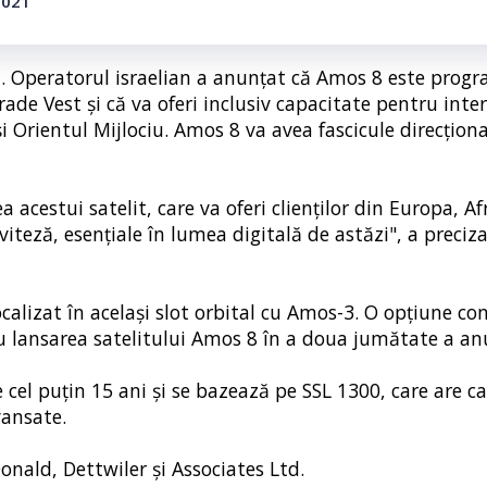
2021
. Operatorul israelian a anunțat că Amos 8 este prog
rade Vest și că va oferi inclusiv capacitate pentru inte
și Orientul Mijlociu. Amos 8 va avea fascicule direcțion
acestui satelit, care va oferi clienților din Europa, Afr
iteză, esențiale în lumea digitală de astăzi", a preciz
calizat în același slot orbital cu Amos-3. O opțiune co
u lansarea satelitului Amos 8 în a doua jumătate a an
e cel puțin 15 ani și se bazează pe SSL 1300, care are c
vansate.
nald, Dettwiler și Associates Ltd.