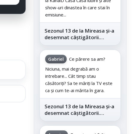
la KanalD Casa Casa iubirii și alte
show-uri dinastea în care stai în
emisiune...
Sezonul 13 de la Mireasa și-a
desemnat câștigătorii.
Telespectatorii au decis care
este...
Gabriel
Ce părere sa am?
Niciuna, mai degrabă am o
intrebare... Cât timp stau
căsătoriți? Sa te măriți la TV este
ca și cum te-ai mărita în gara.
Sezonul 13 de la Mireasa și-a
desemnat câștigătorii.
Telespectatorii au decis care
este...