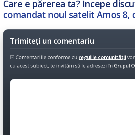
Care e părerea ta? Începe discu
comandat noul satelit Amos 8, c
Trimiteți un comentariu
☑ Comentariile conforme cu
regulile comunității
vor
cu acest subiect, te invităm să le adresezi în
Grupul Of