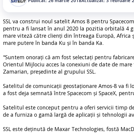
Publicat: 26 martie 2018
Actualizat: 3 februarie 
SSL va construi noul satelit Amos 8 pentru Spacecom
pentru a fi lansat în anul 2020 la pozitia orbitală 4 g
mare viteză către clienți din întreaga Europă, Africa 
mare putere în banda Ku și în banda Ka.
"Suntem onorați că am fost selectați pentru fabricarea 
Orientul Mijlociu acces la conexiuni de date de mare v
Zamarian, președinte al grupului SSL.
Satelitul de comunicații geostaționare Amos-8 va fi lo
a fost deja semnată între Spacecom și SpaceX, pentr
Satelitul este conceput pentru a oferi servicii timp d
de a furniza o gamă largă de aplicații și tehnologii a
SSL este deținută de Maxar Technologies, fostă MacDo