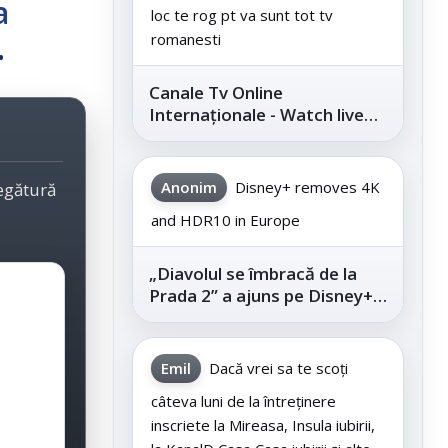
a
loc te rog pt va sunt tot tv
.
romanesti
Canale Tv Online
Internaționale - Watch live
channels legally
Anonim
Disney+ removes 4K
legătură
and HDR10 in Europe
„Diavolul se îmbracă de la
Prada 2” a ajuns pe Disney+,
după succesul din
cinematografe
Emil
Dacă vrei sa te scoți
câteva luni de la întreținere
inscriete la Mireasa, Insula iubirii,