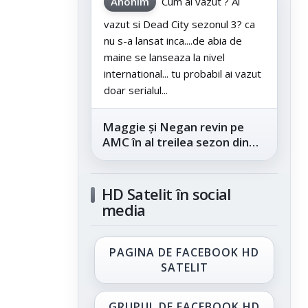
Anonim
Cum ai vazut ? Ai
vazut si Dead City sezonul 3? ca
nu s-a lansat inca....de abia de
maine se lanseaza la nivel
international... tu probabil ai vazut
doar serialul...
Maggie și Negan revin pe
AMC în al treilea sezon din
„The Walking Dead: Dead
City”, din...
HD Satelit în social
media
PAGINA DE FACEBOOK HD
SATELIT
GRUPUL DE FACEBOOK HD