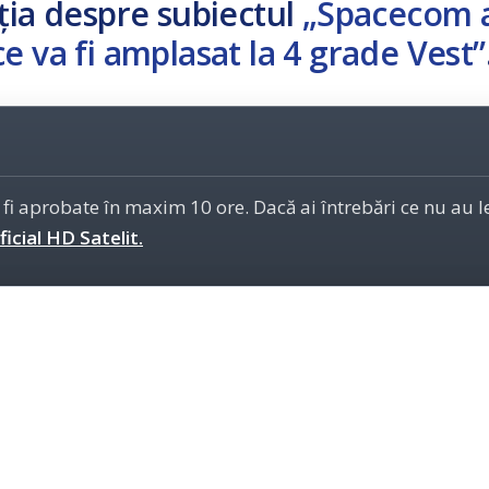
ția despre subiectul
„Spacecom 
e va fi amplasat la 4 grade Vest”
 fi aprobate în maxim 10 ore. Dacă ai întrebări ce nu au 
icial HD Satelit.