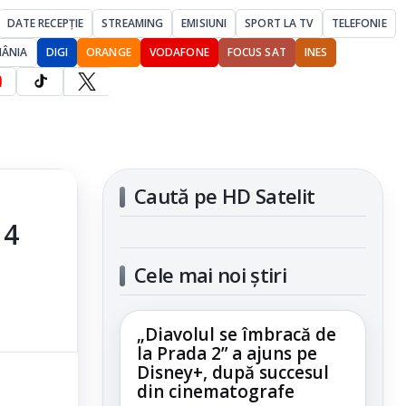
DATE RECEPȚIE
STREAMING
EMISIUNI
SPORT LA TV
TELEFONIE
MÂNIA
DIGI
ORANGE
VODAFONE
FOCUS SAT
INES
Caută pe HD Satelit
 4
Cele mai noi știri
„Diavolul se îmbracă de
la Prada 2” a ajuns pe
Disney+, după succesul
din cinematografe