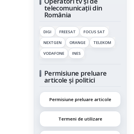
Operatori tv și de
telecomunicații din
România
DIGI
FREESAT
FOCUS SAT
NEXTGEN
ORANGE
TELEKOM
VODAFONE
INES
Permisiune preluare
articole și politici
Permisiune preluare articole
Termeni de utilizare