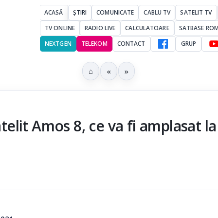
ACASĂ
ȘTIRI
COMUNICATE
CABLU TV
SATELIT TV
TV ONLINE
RADIO LIVE
CALCULATOARE
SATBASE RO
NEXTGEN
TELEKOM
CONTACT
GRUP
⌂
«
»
lit Amos 8, ce va fi amplasat la