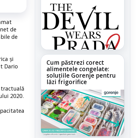
ramat
rnet de
abile de
ica și
Cum păstrezi corect
at Dario
alimentele congelate:
soluțiile Gorenje pentru
lăzi frigorifice
ntractuală
ului 2020.
apacitatea