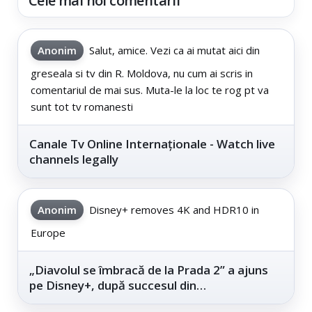
Cele mai noi comentarii
Anonim
Salut, amice. Vezi ca ai mutat aici din
greseala si tv din R. Moldova, nu cum ai scris in
comentariul de mai sus. Muta-le la loc te rog pt va
sunt tot tv romanesti
Canale Tv Online Internaționale - Watch live
channels legally
Anonim
Disney+ removes 4K and HDR10 in
Europe
„Diavolul se îmbracă de la Prada 2” a ajuns
pe Disney+, după succesul din
cinematografe