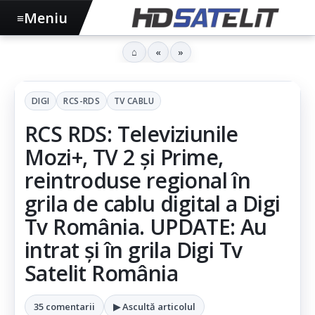
Meniu
≡
⌂
«
»
DIGI
RCS-RDS
TV CABLU
RCS RDS: Televiziunile
Mozi+, TV 2 și Prime,
reintroduse regional în
grila de cablu digital a Digi
Tv România. UPDATE: Au
intrat și în grila Digi Tv
Satelit România
35 comentarii
▶ Ascultă articolul