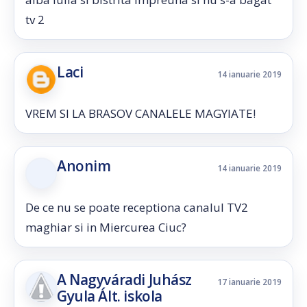
tv 2
Laci
14 ianuarie 2019
VREM SI LA BRASOV CANALELE MAGYIATE!
Anonim
14 ianuarie 2019
De ce nu se poate receptiona canalul TV2
maghiar si in Miercurea Ciuc?
A Nagyváradi Juhász
17 ianuarie 2019
Gyula Ált. iskola