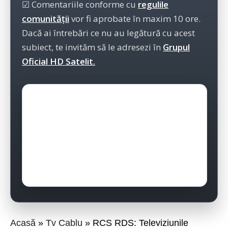
☑ Comentariile conforme cu
regulile
comunității
vor fi aprobate în maxim 10 ore.
Dacă ai întrebări ce nu au legătură cu acest
subiect, te invităm să le adresezi în
Grupul
Oficial HD Satelit.
Acasă
Tv Cablu
RCS RDS: Televiziunile