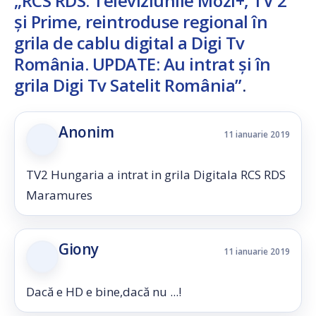
„RCS RDS: Televiziunile Mozi+, TV 2
și Prime, reintroduse regional în
grila de cablu digital a Digi Tv
România. UPDATE: Au intrat și în
grila Digi Tv Satelit România”
.
Anonim
11 ianuarie 2019
TV2 Hungaria a intrat in grila Digitala RCS RDS
Maramures
Giony
11 ianuarie 2019
Dacă e HD e bine,dacă nu ...!