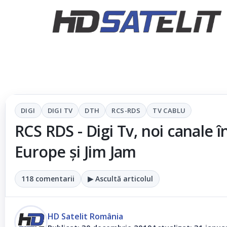
DIGI
DIGI TV
DTH
RCS-RDS
TV CABLU
RCS RDS - Digi Tv, noi canale
Europe și Jim Jam
118 comentarii
▶ Ascultă articolul
HD Satelit România