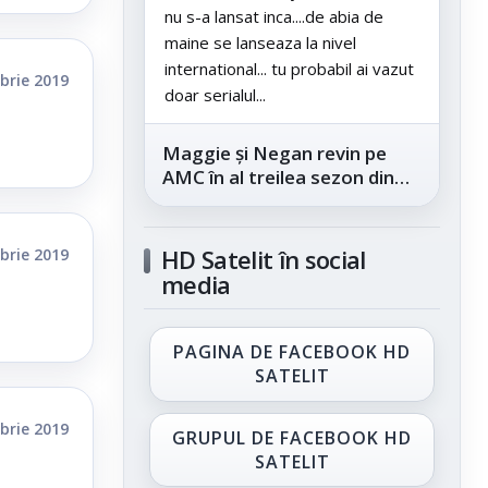
nu s-a lansat inca....de abia de
maine se lanseaza la nivel
international... tu probabil ai vazut
brie 2019
doar serialul...
Maggie și Negan revin pe
AMC în al treilea sezon din
„The Walking Dead: Dead
City”, din...
HD Satelit în social
brie 2019
media
PAGINA DE FACEBOOK HD
SATELIT
brie 2019
GRUPUL DE FACEBOOK HD
SATELIT