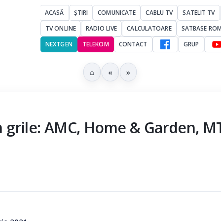
ACASĂ
ȘTIRI
COMUNICATE
CABLU TV
SATELIT TV
TV ONLINE
RADIO LIVE
CALCULATOARE
SATBASE RO
NEXTGEN
TELEKOM
CONTACT
GRUP
⌂
«
»
 în grile: AMC, Home & Garden, M