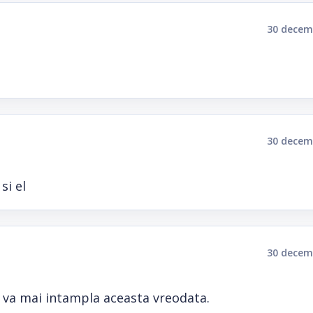
30 decem
30 decem
si el
30 decem
se va mai intampla aceasta vreodata.