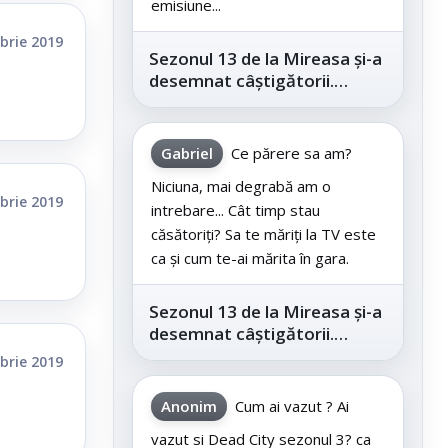
emisiune...
brie 2019
Sezonul 13 de la Mireasa și-a
desemnat câștigătorii.
Telespectatorii au decis care
este...
Gabriel
Ce părere sa am?
Niciuna, mai degrabă am o
brie 2019
intrebare... Cât timp stau
căsătoriți? Sa te măriți la TV este
ca și cum te-ai mărita în gara.
Sezonul 13 de la Mireasa și-a
desemnat câștigătorii.
Telespectatorii au decis care
brie 2019
este...
Anonim
Cum ai vazut ? Ai
vazut si Dead City sezonul 3? ca