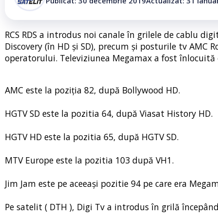
Publicat: 30 decembrie 2019
Actualizat: 31 ianua
RCS RDS a introdus noi canale în grilele de cablu digi
Discovery (în HD și SD), precum și posturile tv AMC R
operatorului. Televiziunea Megamax a fost înlocuită c
AMC este la poziția 82, după Bollywood HD.
HGTV SD este la pozitia 64, după Viasat History HD.
HGTV HD este la pozitia 65, după HGTV SD.
MTV Europe este la pozitia 103 după VH1.
Jim Jam este pe aceeași pozitie 94 pe care era Mega
Pe satelit ( DTH ), Digi Tv a introdus în grilă încep