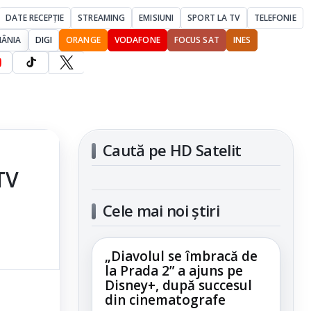
DATE RECEPȚIE
STREAMING
EMISIUNI
SPORT LA TV
TELEFONIE
MÂNIA
DIGI
ORANGE
VODAFONE
FOCUS SAT
INES
Caută pe HD Satelit
TV
Cele mai noi știri
„Diavolul se îmbracă de
la Prada 2” a ajuns pe
Disney+, după succesul
din cinematografe