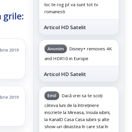
loc te rog pt va sunt tot tv
romanesti
 grile:
Articol HD Satelit
Anonim
Disney+ removes 4K
brie 2019
and HDR10 in Europe
Articol HD Satelit
Emil
Dacă vrei sa te scoți
brie 2019
câteva luni de la întreținere
inscriete la Mireasa, Insula iubirii,
la KanalD Casa Casa iubirii și alte
show-uri dinastea în care stai în