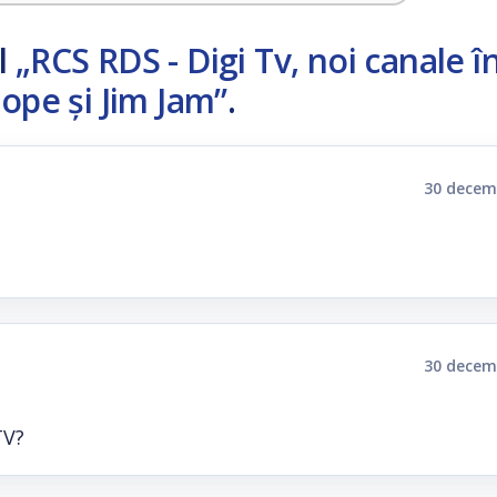
l
„RCS RDS - Digi Tv, noi canale în
pe și Jim Jam”
.
30 decem
30 decem
TV?