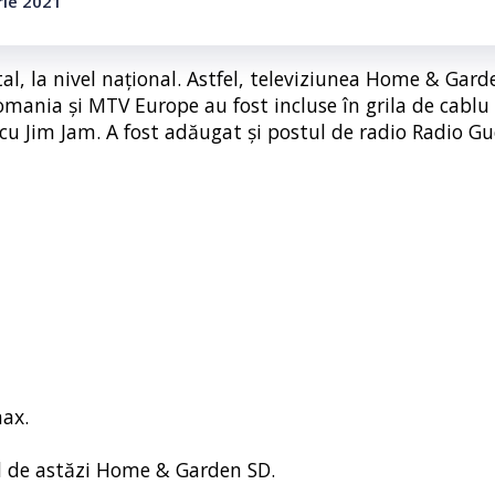
rie 2021
tal, la nivel național. Astfel, televiziunea Home & Gard
omania și MTV Europe au fost incluse în grila de cablu 
u Jim Jam. A fost adăugat și postul de radio Radio Gue
max.
ând de astăzi Home & Garden SD.