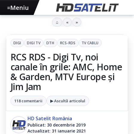
Meniu
≡
⌂
«
»
DIGI
DIGI TV
DTH
RCS-RDS
TV CABLU
RCS RDS - Digi Tv, noi
canale în grile: AMC, Home
& Garden, MTV Europe și
Jim Jam
118 comentarii
▶ Ascultă articolul
HD Satelit România
Publicat: 30 decembrie 2019
Actualizat: 31 ianuarie 2021