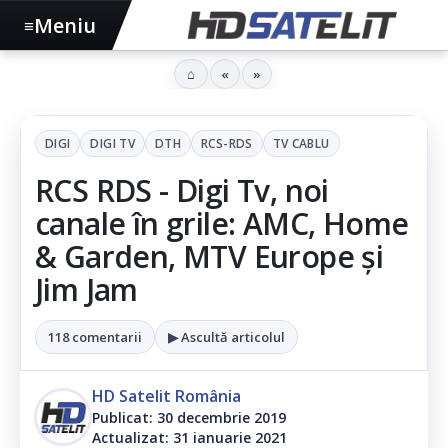
Meniu
≡
⌂
«
»
DIGI
DIGI TV
DTH
RCS-RDS
TV CABLU
RCS RDS - Digi Tv, noi
canale în grile: AMC, Home
& Garden, MTV Europe și
Jim Jam
118 comentarii
▶ Ascultă articolul
HD Satelit România
Publicat: 30 decembrie 2019
Actualizat: 31 ianuarie 2021