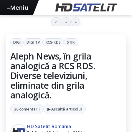
Meniu
≡
⌂
«
»
DIGI
DIGI TV
RCS-RDS
STIRI
Aleph News, în grila
analogică a RCS RDS.
Diverse televiziuni,
eliminate din grila
analogică.
38 comentarii
▶ Ascultă articolul
HD Satelit România