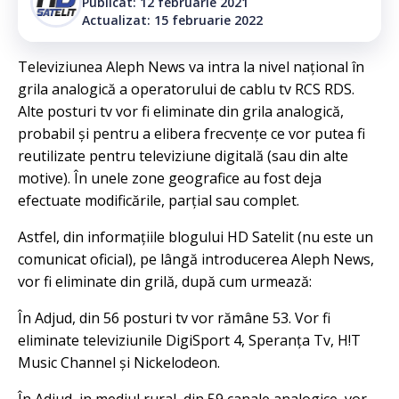
Publicat: 12 februarie 2021
Actualizat: 15 februarie 2022
Televiziunea Aleph News va intra la nivel național în
grila analogică a operatorului de cablu tv RCS RDS.
Alte posturi tv vor fi eliminate din grila analogică,
probabil și pentru a elibera frecvențe ce vor putea fi
reutilizate pentru televiziune digitală (sau din alte
motive). În unele zone geografice au fost deja
efectuate modificările, parțial sau complet.
Astfel, din informațiile blogului HD Satelit (nu este un
comunicat oficial), pe lângă introducerea Aleph News,
vor fi eliminate din grilă, după cum urmează:
În Adjud, din 56 posturi tv vor rămâne 53. Vor fi
eliminate televiziunile DigiSport 4, Speranța Tv, H!T
Music Channel și Nickelodeon.