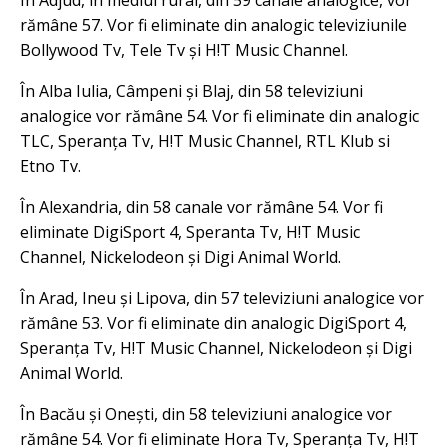
În Adjud, in mediul rural, din 59 canale analogice, vor
rămâne 57. Vor fi eliminate din analogic televiziunile
Bollywood Tv, Tele Tv și H!T Music Channel.
În Alba Iulia, Câmpeni și Blaj, din 58 televiziuni
analogice vor rămâne 54. Vor fi eliminate din analogic
TLC, Speranța Tv, H!T Music Channel, RTL Klub si
Etno Tv.
În Alexandria, din 58 canale vor rămâne 54. Vor fi
eliminate DigiSport 4, Speranta Tv, H!T Music
Channel, Nickelodeon și Digi Animal World.
În Arad, Ineu și Lipova, din 57 televiziuni analogice vor
rămâne 53. Vor fi eliminate din analogic DigiSport 4,
Speranța Tv, H!T Music Channel, Nickelodeon și Digi
Animal World.
În Bacău și Onești, din 58 televiziuni analogice vor
rămâne 54. Vor fi eliminate Hora Tv, Speranța Tv, H!T