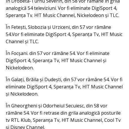
În Drobeta-Turnu Severin, din 58 vor rămâne în grila
analogică 54 televiziuni. Vor fi eliminate DigiSport 4,
Speranța Tv. H!T Music Channel, Nickelodeon și TLC.
În Fetești, Slobozia și Urziceni, din 57 vor rămâne
54.Vor fi eliminate DigiSport 4, Speranța Tv, H!T Music
Channel și TLC.
În Focșani. din 57 vor rămâne 54. Vor fi eliminate
DigiSport 4, Speranța Tv, H!T Music Channel și
Nickelodeon.
În Galați, Brăila și Dudești, din 57 vor rămâne 54. Vor fi
eliminate DigiSport 4, Speranța Tv, H!T Music Channel
și Nickelodeon.
În Gheorgheni și Odorheiul Secuiesc, din 58 vor
rămâne 54. Vor fi retrase din grila analogică posturile
tv RTL Klub, Speranța Tv, H!T Music Channel, Cool Tv
și Disney Channel.