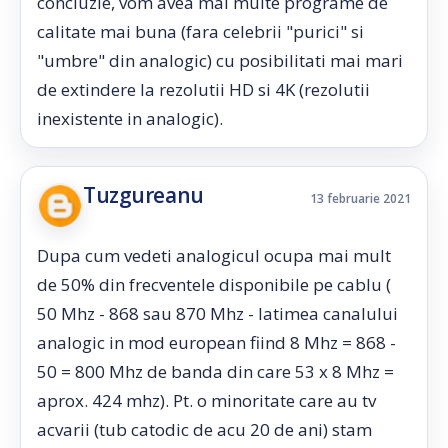
concluzie, vom avea mai multe programe de
calitate mai buna (fara celebrii "purici" si
"umbre" din analogic) cu posibilitati mai mari
de extindere la rezolutii HD si 4K (rezolutii
inexistente in analogic).
Tuzgureanu
13 februarie 2021
Dupa cum vedeti analogicul ocupa mai mult
de 50% din frecventele disponibile pe cablu (
50 Mhz - 868 sau 870 Mhz - latimea canalului
analogic in mod european fiind 8 Mhz = 868 -
50 = 800 Mhz de banda din care 53 x 8 Mhz =
aprox. 424 mhz). Pt. o minoritate care au tv
acvarii (tub catodic de acu 20 de ani) stam