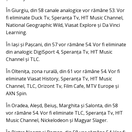
În Giurgiu, din 58 canale analogice vor rămâne 53. Vor
fi eliminate Duck Tv, Speranța Tv, H!T Music Channel,
National Geographic Wild, Viasat Explore și Da Vinci
Learning.
În Iași și Pașcani, din 57 vor rămâne 54. Vor fi eliminate
din analogic DigiSport 4, Speranța Tv, H!T Music
Channel și TLC.
În Oltenița, zona rurală, din 61 vor rămâne 54. Vor fi
eliminate Viasat History, Speranța Tv, H!T Music
Channel, TLC, Orizont Tv, Film Cafe, MTV Europe și
AXN Spin.
În Oradea, Aleșd, Beiuș, Marghita și Salonta, din 58
vor rămâne 54. Vor fi eliminate TLC, Speranța Tv, H!T
Music Channel, Nickelodeon și Magyar Slager.