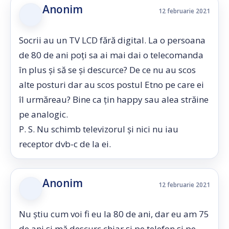
Anonim
12 februarie 2021
Socrii au un TV LCD fără digital. La o persoana
de 80 de ani poți sa ai mai dai o telecomanda
în plus și să se și descurce? De ce nu au scos
alte posturi dar au scos postul Etno pe care ei
îl urmăreau? Bine ca țin happy sau alea străine
pe analogic.
P. S. Nu schimb televizorul și nici nu iau
receptor dvb-c de la ei.
Anonim
12 februarie 2021
Nu știu cum voi fi eu la 80 de ani, dar eu am 75
de ani și mă descurc chiar și pe telefon și pe