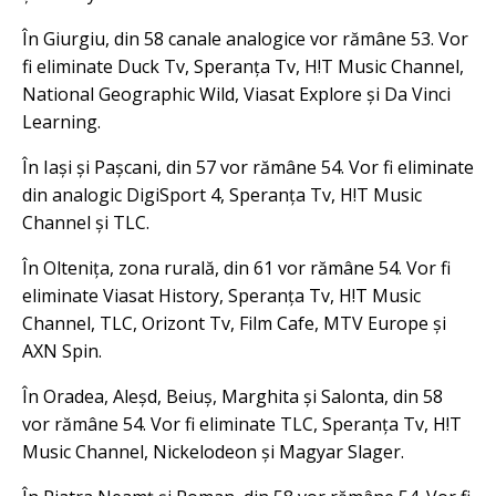
În Giurgiu, din 58 canale analogice vor rămâne 53. Vor
fi eliminate Duck Tv, Speranța Tv, H!T Music Channel,
National Geographic Wild, Viasat Explore și Da Vinci
Learning.
În Iași și Pașcani, din 57 vor rămâne 54. Vor fi eliminate
din analogic DigiSport 4, Speranța Tv, H!T Music
Channel și TLC.
În Oltenița, zona rurală, din 61 vor rămâne 54. Vor fi
eliminate Viasat History, Speranța Tv, H!T Music
Channel, TLC, Orizont Tv, Film Cafe, MTV Europe și
AXN Spin.
În Oradea, Aleșd, Beiuș, Marghita și Salonta, din 58
vor rămâne 54. Vor fi eliminate TLC, Speranța Tv, H!T
Music Channel, Nickelodeon și Magyar Slager.