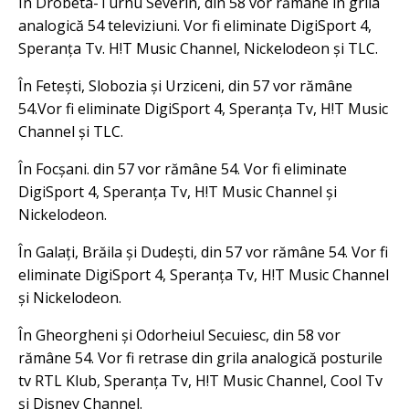
În Drobeta-Turnu Severin, din 58 vor rămâne în grila
analogică 54 televiziuni. Vor fi eliminate DigiSport 4,
Speranța Tv. H!T Music Channel, Nickelodeon și TLC.
În Fetești, Slobozia și Urziceni, din 57 vor rămâne
54.Vor fi eliminate DigiSport 4, Speranța Tv, H!T Music
Channel și TLC.
În Focșani. din 57 vor rămâne 54. Vor fi eliminate
DigiSport 4, Speranța Tv, H!T Music Channel și
Nickelodeon.
În Galați, Brăila și Dudești, din 57 vor rămâne 54. Vor fi
eliminate DigiSport 4, Speranța Tv, H!T Music Channel
și Nickelodeon.
În Gheorgheni și Odorheiul Secuiesc, din 58 vor
rămâne 54. Vor fi retrase din grila analogică posturile
tv RTL Klub, Speranța Tv, H!T Music Channel, Cool Tv
și Disney Channel.