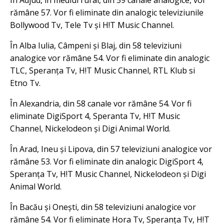
În Adjud, in mediul rural, din 59 canale analogice, vor
rămâne 57. Vor fi eliminate din analogic televiziunile
Bollywood Tv, Tele Tv și H!T Music Channel.
În Alba Iulia, Câmpeni și Blaj, din 58 televiziuni
analogice vor rămâne 54. Vor fi eliminate din analogic
TLC, Speranța Tv, H!T Music Channel, RTL Klub si
Etno Tv.
În Alexandria, din 58 canale vor rămâne 54. Vor fi
eliminate DigiSport 4, Speranta Tv, H!T Music
Channel, Nickelodeon și Digi Animal World.
În Arad, Ineu și Lipova, din 57 televiziuni analogice vor
rămâne 53. Vor fi eliminate din analogic DigiSport 4,
Speranța Tv, H!T Music Channel, Nickelodeon și Digi
Animal World.
În Bacău și Onești, din 58 televiziuni analogice vor
rămâne 54. Vor fi eliminate Hora Tv, Speranța Tv, H!T