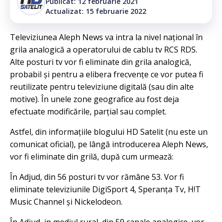
Publicat: 12 februarie 2021
Actualizat: 15 februarie 2022
Televiziunea Aleph News va intra la nivel național în
grila analogică a operatorului de cablu tv RCS RDS.
Alte posturi tv vor fi eliminate din grila analogică,
probabil și pentru a elibera frecvențe ce vor putea fi
reutilizate pentru televiziune digitală (sau din alte
motive). În unele zone geografice au fost deja
efectuate modificările, parțial sau complet.
Astfel, din informațiile blogului HD Satelit (nu este un
comunicat oficial), pe lângă introducerea Aleph News,
vor fi eliminate din grilă, după cum urmează:
În Adjud, din 56 posturi tv vor rămâne 53. Vor fi
eliminate televiziunile DigiSport 4, Speranța Tv, H!T
Music Channel și Nickelodeon.