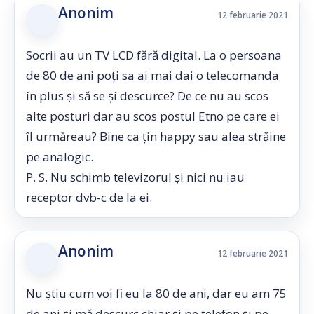
Anonim
12 februarie 2021
Socrii au un TV LCD fără digital. La o persoana
de 80 de ani poți sa ai mai dai o telecomanda
în plus și să se și descurce? De ce nu au scos
alte posturi dar au scos postul Etno pe care ei
îl urmăreau? Bine ca țin happy sau alea străine
pe analogic.
P. S. Nu schimb televizorul și nici nu iau
receptor dvb-c de la ei.
Anonim
12 februarie 2021
Nu știu cum voi fi eu la 80 de ani, dar eu am 75
de ani și mă descurc chiar și pe telefon și pe