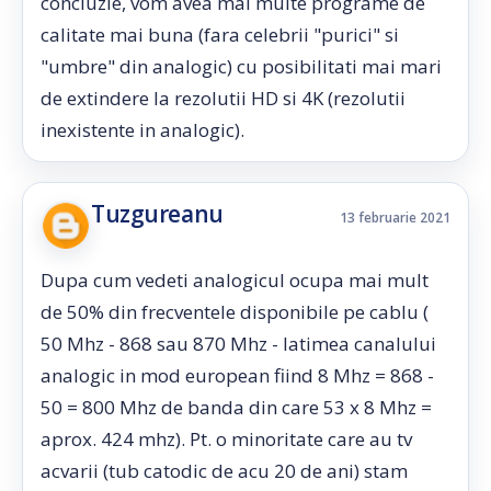
concluzie, vom avea mai multe programe de
calitate mai buna (fara celebrii "purici" si
"umbre" din analogic) cu posibilitati mai mari
de extindere la rezolutii HD si 4K (rezolutii
inexistente in analogic).
Tuzgureanu
13 februarie 2021
Dupa cum vedeti analogicul ocupa mai mult
de 50% din frecventele disponibile pe cablu (
50 Mhz - 868 sau 870 Mhz - latimea canalului
analogic in mod european fiind 8 Mhz = 868 -
50 = 800 Mhz de banda din care 53 x 8 Mhz =
aprox. 424 mhz). Pt. o minoritate care au tv
acvarii (tub catodic de acu 20 de ani) stam