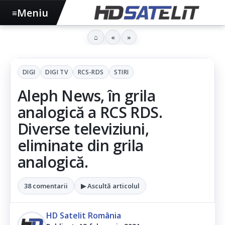
Meniu
≡
⌂
«
»
DIGI
DIGI TV
RCS-RDS
STIRI
Aleph News, în grila
analogică a RCS RDS.
Diverse televiziuni,
eliminate din grila
analogică.
38 comentarii
▶ Ascultă articolul
HD Satelit România