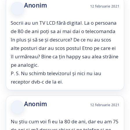
Anonim
12 februarie 2021
Socrii au un TV LCD fără digital. La o persoana
de 80 de ani poți sa ai mai dai o telecomanda
în plus și să se și descurce? De ce nu au scos
alte posturi dar au scos postul Etno pe care ei
îl urmăreau? Bine ca țin happy sau alea străine
pe analogic.
P. S. Nu schimb televizorul și nici nu iau
receptor dvb-c de la ei.
Anonim
12 februarie 2021
Nu știu cum voi fi eu la 80 de ani, dar eu am 75
de ani și mă descurc chiar și pe telefon și pe