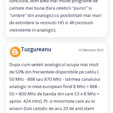
concluzie, vom avea mai multe programe de
calitate mai buna (fara celebrii "purici" si
"umbre" din analogic) cu posibilitati mai mari
de extindere la rezolutii HD si 4K (rezolutii
inexistente in analogic).
Tuzgureanu
13 februarie 2021
Dupa cum vedeti analogicul ocupa mai mult
de 50% din frecventele disponibile pe cablu (
50 Mhz - 868 sau 870 Mhz - latimea canalului
analogic in mod european fiind 8 Mhz = 868 -
50 = 800 Mhz de banda din care 53 x 8 Mhz =
aprox. 424 mhz). Pt. o minoritate care au tv
acvarii (tub catodic de acu 20 de ani) stam