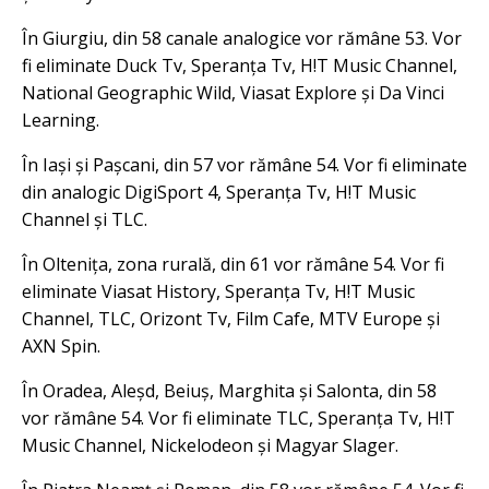
În Giurgiu, din 58 canale analogice vor rămâne 53. Vor
fi eliminate Duck Tv, Speranța Tv, H!T Music Channel,
National Geographic Wild, Viasat Explore și Da Vinci
Learning.
În Iași și Pașcani, din 57 vor rămâne 54. Vor fi eliminate
din analogic DigiSport 4, Speranța Tv, H!T Music
Channel și TLC.
În Oltenița, zona rurală, din 61 vor rămâne 54. Vor fi
eliminate Viasat History, Speranța Tv, H!T Music
Channel, TLC, Orizont Tv, Film Cafe, MTV Europe și
AXN Spin.
În Oradea, Aleșd, Beiuș, Marghita și Salonta, din 58
vor rămâne 54. Vor fi eliminate TLC, Speranța Tv, H!T
Music Channel, Nickelodeon și Magyar Slager.