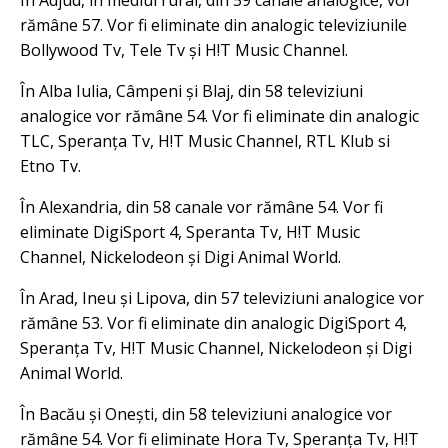
În Adjud, in mediul rural, din 59 canale analogice, vor
rămâne 57. Vor fi eliminate din analogic televiziunile
Bollywood Tv, Tele Tv și H!T Music Channel.
În Alba Iulia, Câmpeni și Blaj, din 58 televiziuni
analogice vor rămâne 54. Vor fi eliminate din analogic
TLC, Speranța Tv, H!T Music Channel, RTL Klub si
Etno Tv.
În Alexandria, din 58 canale vor rămâne 54. Vor fi
eliminate DigiSport 4, Speranta Tv, H!T Music
Channel, Nickelodeon și Digi Animal World.
În Arad, Ineu și Lipova, din 57 televiziuni analogice vor
rămâne 53. Vor fi eliminate din analogic DigiSport 4,
Speranța Tv, H!T Music Channel, Nickelodeon și Digi
Animal World.
În Bacău și Onești, din 58 televiziuni analogice vor
rămâne 54. Vor fi eliminate Hora Tv, Speranța Tv, H!T