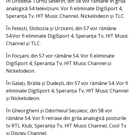
În Drobeta-Turnu Severin, din 58 vor rămâne în grila
analogică 54 televiziuni. Vor fi eliminate DigiSport 4,
Speranța Tv. H!T Music Channel, Nickelodeon și TLC.
În Fetești, Slobozia și Urziceni, din 57 vor rămâne
54.Vor fi eliminate DigiSport 4, Speranța Tv, H!T Music
Channel și TLC.
În Focșani. din 57 vor rămâne 54. Vor fi eliminate
DigiSport 4, Speranța Tv, H!T Music Channel și
Nickelodeon.
În Galați, Brăila și Dudești, din 57 vor rămâne 54. Vor fi
eliminate DigiSport 4, Speranța Tv, H!T Music Channel
și Nickelodeon.
În Gheorgheni și Odorheiul Secuiesc, din 58 vor
rămâne 54. Vor fi retrase din grila analogică posturile
tv RTL Klub, Speranța Tv, H!T Music Channel, Cool Tv
și Disney Channel.