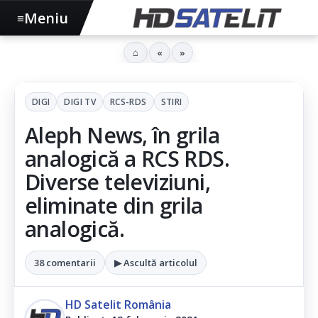
Meniu
≡
⌂
«
»
DIGI
DIGI TV
RCS-RDS
STIRI
Aleph News, în grila
analogică a RCS RDS.
Diverse televiziuni,
eliminate din grila
analogică.
38 comentarii
▶ Ascultă articolul
HD Satelit România