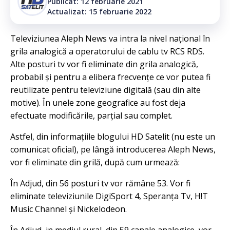
Publicat: 12 februarie 2021
Actualizat: 15 februarie 2022
Televiziunea Aleph News va intra la nivel național în
grila analogică a operatorului de cablu tv RCS RDS.
Alte posturi tv vor fi eliminate din grila analogică,
probabil și pentru a elibera frecvențe ce vor putea fi
reutilizate pentru televiziune digitală (sau din alte
motive). În unele zone geografice au fost deja
efectuate modificările, parțial sau complet.
Astfel, din informațiile blogului HD Satelit (nu este un
comunicat oficial), pe lângă introducerea Aleph News,
vor fi eliminate din grilă, după cum urmează:
În Adjud, din 56 posturi tv vor rămâne 53. Vor fi
eliminate televiziunile DigiSport 4, Speranța Tv, H!T
Music Channel și Nickelodeon.