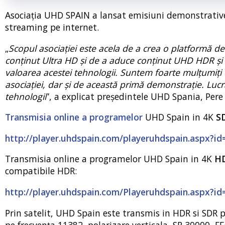
Asociația UHD SPAIN a lansat emisiuni demonstrative 
streaming pe internet.
„
Scopul asociației este acela de a crea o platformă de
conținut Ultra HD și de a aduce conținut UHD HDR și S
valoarea acestei tehnologii. Suntem foarte mulțumiți de
asociației, dar și de această primă demonstrație. Lucr
tehnologii
”, a explicat președintele UHD Spania, Pere 
Transmisia online a programelor
UHD Spain in 4K
S
http://player.uhdspain.com/playeruhdspain.aspx?
Transmisia online a programelor UHD Spain in 4K
H
compatibile HDR:
http://player.uhdspain.com/Playeruhdspain.aspx?
Prin satelit, UHD Spain este transmis in HDR si SDR p
pe frecvența 11382, polarizare verticala, SR 30000, F