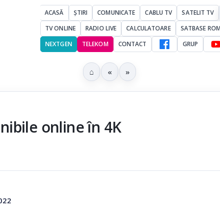
ACASĂ
ȘTIRI
COMUNICATE
CABLU TV
SATELIT TV
TV ONLINE
RADIO LIVE
CALCULATOARE
SATBASE RO
NEXTGEN
TELEKOM
CONTACT
GRUP
⌂
«
»
ibile online în 4K
2022