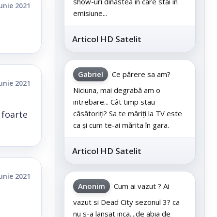
show-uri dinastea în care stai în
iunie 2021
emisiune...
Articol HD Satelit
Gabriel
Ce părere sa am?
iunie 2021
Niciuna, mai degrabă am o
intrebare... Cât timp stau
 foarte
căsătoriți? Sa te măriți la TV este
ca și cum te-ai mărita în gara.
Articol HD Satelit
iunie 2021
Anonim
Cum ai vazut ? Ai
vazut si Dead City sezonul 3? ca
nu s-a lansat inca....de abia de