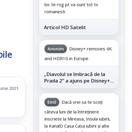
loc te rog pt va sunt tot tv
romanesti
Articol HD Satelit
Anonim
Disney+ removes 4K
ile
and HDR10 in Europe
„Diavolul se îmbracă de la
Prada 2” a ajuns pe Disney+,
după succesul din
iunie 2021
cinematografe
Emil
Dacă vrei sa te scoți
câteva luni de la întreținere
inscriete la Mireasa, Insula iubirii,
la KanalD Casa Casa iubirii și alte