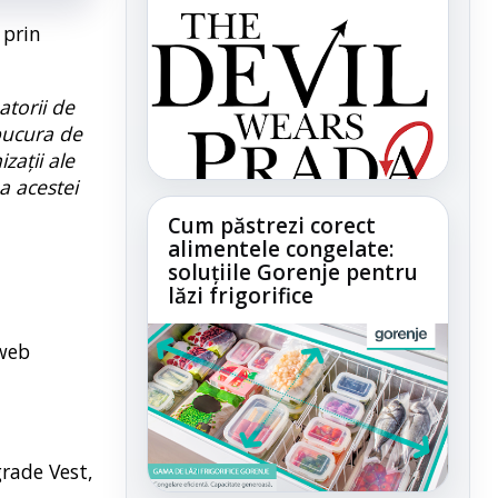
 prin
atorii de
 bucura de
zații ale
a acestei
Cum păstrezi corect
alimentele congelate:
soluțiile Gorenje pentru
lăzi frigorifice
 web
grade Vest,