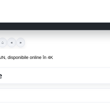
⌂
«
»
, disponibile online în 4K
e