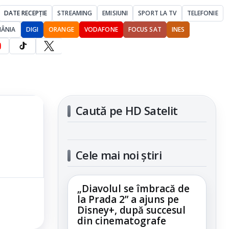
DATE RECEPȚIE
STREAMING
EMISIUNI
SPORT LA TV
TELEFONIE
MÂNIA
DIGI
ORANGE
VODAFONE
FOCUS SAT
INES
Caută pe HD Satelit
Cele mai noi știri
„Diavolul se îmbracă de
la Prada 2” a ajuns pe
Disney+, după succesul
din cinematografe