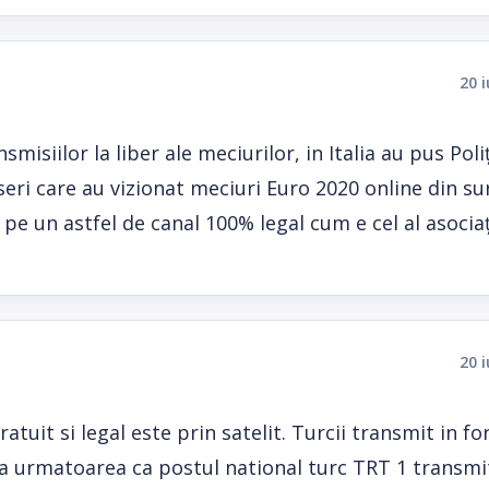
20 
smisiilor la liber ale meciurilor, in Italia au pus Poli
eri care au vizionat meciuri Euro 2020 online din su
e pe un astfel de canal 100% legal cum e cel al asociaț
20 
tuit si legal este prin satelit. Turcii transmit in f
a urmatoarea ca postul national turc TRT 1 transmi