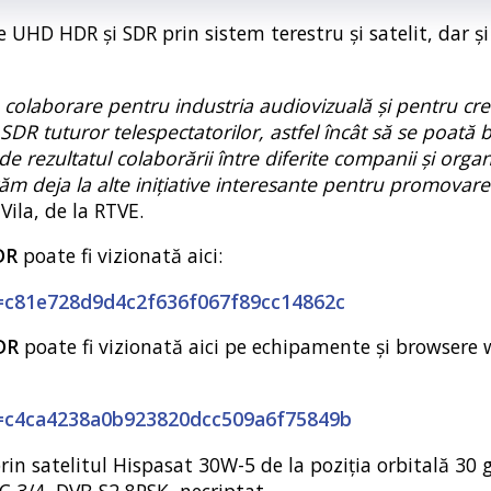
UHD HDR și SDR prin sistem terestru și satelit, dar și
 colaborare pentru industria audiovizuală și pentru cre
DR tuturor telespectatorilor, astfel încât să se poată
 rezultatul colaborării între diferite companii și organi
ăm deja la alte inițiative interesante pentru promovare
Vila, de la RTVE.
DR
poate fi vizionată aici:
id=c81e728d9d4c2f636f067f89cc14862c
DR
poate fi vizionată aici pe echipamente și browsere
id=c4ca4238a0b923820dcc509a6f75849b
rin satelitul Hispasat 30W-5 de la poziția orbitală 30 
EC 3/4, DVB-S2 8PSK, necriptat.