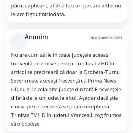
părut captivant, aflând lucruri pe care altfel nu
le-am fi știut niciodată.
Anonim
20 octombrie 2023
Nu are cum să fie în toate județele aceeași
frecvență de emisie pentru Trinitas Tv HD.În
articol se precizează că doar la Drobeta-Turnu
Severin este aceeași frecvență cu Prima News
HD,nu și în celalalte județe din țară.Frecvențele
diferă de la un județ la altul. Așadar dacă știe
cineva pe ce frecvență se poate recepționa
Trinitas TV HD în județul Vrancea,îl rog frumos
să o posteze.