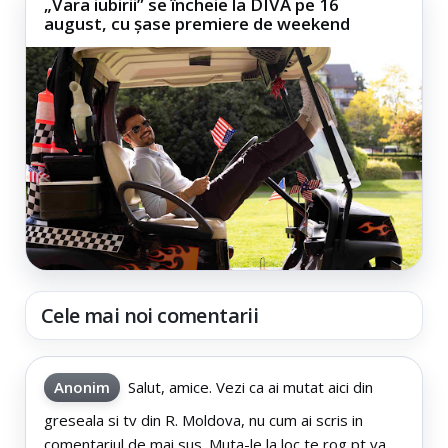
„Vara iubirii” se încheie la DIVA pe 16
august, cu șase premiere de weekend
Cele mai noi comentarii
Anonim
Salut, amice. Vezi ca ai mutat aici din
greseala si tv din R. Moldova, nu cum ai scris in
comentariul de mai sus. Muta-le la loc te rog pt va