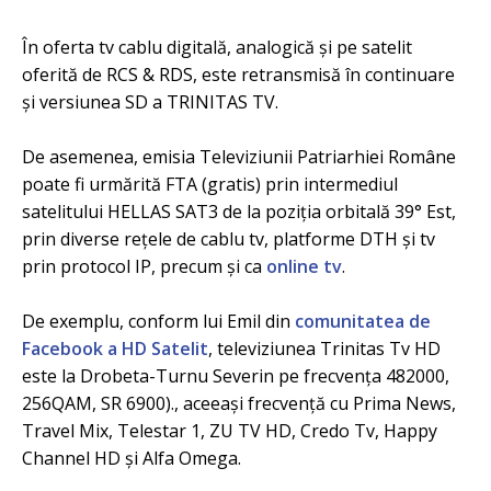
În oferta tv cablu digitală, analogică și pe satelit
oferită de RCS & RDS, este retransmisă în continuare
și versiunea SD a TRINITAS TV.
De asemenea, emisia Televiziunii Patriarhiei Române
poate fi urmărită FTA (gratis) prin intermediul
satelitului HELLAS SAT3 de la poziția orbitală 39° Est,
prin diverse rețele de cablu tv, platforme DTH și tv
prin protocol IP, precum și ca
online tv
.
De exemplu, conform lui Emil din
comunitatea de
Facebook a HD Satelit
, televiziunea Trinitas Tv HD
este la Drobeta-Turnu Severin pe frecvența 482000,
256QAM, SR 6900)., aceeași frecvență cu Prima News,
Travel Mix, Telestar 1, ZU TV HD, Credo Tv, Happy
Channel HD și Alfa Omega.