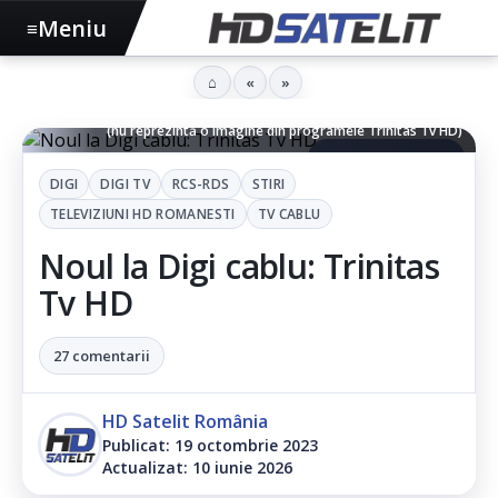
Meniu
≡
⌂
«
»
Rugăciune - Imagine decorativă realizată de HD Satelit Romania
(nu reprezintă o imagine din programele Trinitas Tv HD)
▶ Ascultă articolul
DIGI
DIGI TV
RCS-RDS
STIRI
TELEVIZIUNI HD ROMANESTI
TV CABLU
Noul la Digi cablu: Trinitas
Tv HD
27 comentarii
HD Satelit România
Publicat: 19 octombrie 2023
Actualizat: 10 iunie 2026