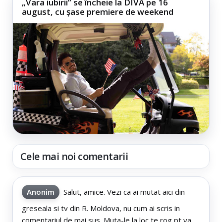
„Vara iubirii” se încheie la DIVA pe 16
august, cu șase premiere de weekend
Cele mai noi comentarii
Anonim
Salut, amice. Vezi ca ai mutat aici din
greseala si tv din R. Moldova, nu cum ai scris in
comentariul de mai sus. Muta-le la loc te rog pt va