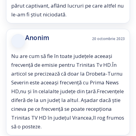
părut captivant, aflând lucruri pe care altfel nu
le-am fi știut niciodată.
Anonim
20 octombrie 2023
Nu are cum să fie în toate județele aceeași
frecvență de emisie pentru Trinitas Tv HD.În
articol se precizează că doar la Drobeta-Turnu
Severin este aceeași frecvență cu Prima News
HD,nu și în celalalte județe din țară.Frecvențele
diferă de la un județ la altul. Așadar dacă știe
cineva pe ce frecvență se poate recepționa
Trinitas TV HD în județul Vrancea,îl rog frumos
să o posteze.