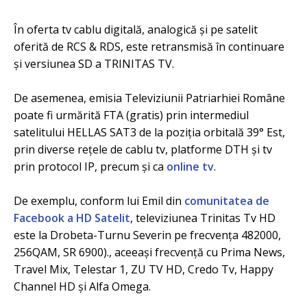
În oferta tv cablu digitală, analogică și pe satelit
oferită de RCS & RDS, este retransmisă în continuare
și versiunea SD a TRINITAS TV.
De asemenea, emisia Televiziunii Patriarhiei Române
poate fi urmărită FTA (gratis) prin intermediul
satelitului HELLAS SAT3 de la poziția orbitală 39° Est,
prin diverse rețele de cablu tv, platforme DTH și tv
prin protocol IP, precum și ca
online tv
.
De exemplu, conform lui Emil din
comunitatea de
Facebook a HD Satelit
, televiziunea Trinitas Tv HD
este la Drobeta-Turnu Severin pe frecvența 482000,
256QAM, SR 6900)., aceeași frecvență cu Prima News,
Travel Mix, Telestar 1, ZU TV HD, Credo Tv, Happy
Channel HD și Alfa Omega.