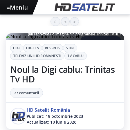
Meniu
≡
⌂
«
»
Rugăciune - Imagine decorativă realizată de HD Satelit Romania
(nu reprezintă o imagine din programele Trinitas Tv HD)
▶ Ascultă articolul
DIGI
DIGI TV
RCS-RDS
STIRI
TELEVIZIUNI HD ROMANESTI
TV CABLU
Noul la Digi cablu: Trinitas
Tv HD
27 comentarii
HD Satelit România
Publicat: 19 octombrie 2023
Actualizat: 10 iunie 2026